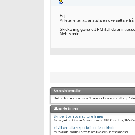
Hej
Vi letar efter att anställa en översättare f
Skicka mig gärna ett PM ifall du är intress
Mvh Martin
Ämnesinformation
Det är för närvarande 1 användare som tittar på d
Liknande ämnen
Skribent och översättare finnes
Av ladymilou i forum Presentation av SEO-Konsulter/SEO-för
Vi vill anställa 4 specialister i Stockholm
Av Magnus i forum Förfråga om tjänster / Platsannonser