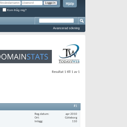
Hjälp
Kom ihåg mig?
Avancerad sökning
Resultat 1 till 1 av 1
#1
Reg.datum
apr 2010
Ort
Göteborg
Inlägg
110