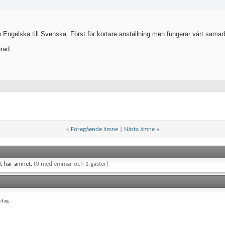
rån Engelska till Svenska. Först för kortare anställning men fungerar vårt samar
erad.
«
Föregående ämne
|
Nästa ämne
»
et här ämnet.
(0 medlemmar och 1 gäster)
etag