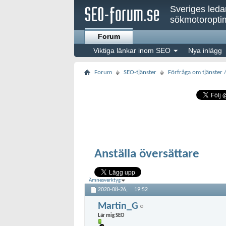
Sveriges led
sökmotoroptim
Forum
Viktiga länkar inom SEO
Nya inlägg
Forum
SEO-tjänster
Förfråga om tjänster 
Anställa översättare
Ämnesverktyg
2020-08-26,
19:52
Martin_G
Lär mig SEO