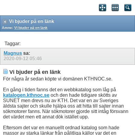
Vi bjuder på en länk
Ämne:
Vi bjuder på en länk
Taggar:
Magnus
sa:
2020-09-12
05:46
Vi bjuder på en länk
För några år sedan köpte vi domänen KTHNOC.se.
En gång i tiden fanns det en webbkatalog som låg på
katalogen.kthnoc.se
och den hade tidigare skötts av
SUNET men drevs nu av KTH. Det var en av Sveriges
äldsta sajter och skulle hjälpa oss att hitta till sajter innan
sökmotorer fanns. När sökmotorer gjorde sitt intåg försvann
det värdet men ett annat dök istället upp.
Eftersom det var en manuellt ordnad katalog som hade
massor av starka länkar från pålitliga källor var det en