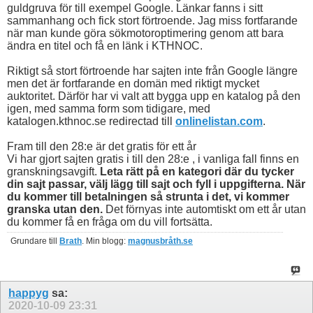
guldgruva för till exempel Google. Länkar fanns i sitt
sammanhang och fick stort förtroende. Jag miss fortfarande
när man kunde göra sökmotoroptimering genom att bara
ändra en titel och få en länk i KTHNOC.
Riktigt så stort förtroende har sajten inte från Google längre
men det är fortfarande en domän med riktigt mycket
auktoritet. Därför har vi valt att bygga upp en katalog på den
igen, med samma form som tidigare, med
katalogen.kthnoc.se redirectad till
onlinelistan.com
.
Fram till den 28:e är det gratis för ett år
Vi har gjort sajten gratis i till den 28:e , i vanliga fall finns en
granskningsavgift.
Leta rätt på en kategori där du tycker
din sajt passar, välj lägg till sajt och fyll i uppgifterna. När
du kommer till betalningen så strunta i det, vi kommer
granska utan den.
Det förnyas inte automtiskt om ett år utan
du kommer få en fråga om du vill fortsätta.
Grundare till
Brath
. Min blogg:
magnusbråth.se
happyg
sa:
2020-10-09
23:31