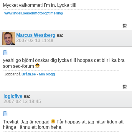
Mycket välkommet! I'm in. Lycka till!
www.indell.se/sokmotoroptimering/
Marcus Westberg
sa:
2007-02-13
11:48
yeah! go björn! önskar dig lycka till! hoppas det blir lika bra
som seo-forum
Jobbar på
Bråth.se
-
Min blogg
logicfive
sa:
2007-02-13
18:45
Trevligt. Jag är reggad
Får hoppas att jag hittar tiden att
hänga i ännu ett forum hehe.