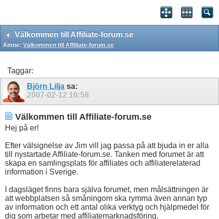
Välkommen till Affiliate-forum.se
Ämne:
Välkommen till Affiliate-forum.se
Taggar:
Björn Lilja
sa:
2007-02-12
16:58
Välkommen till Affiliate-forum.se
Hej på er!
Efter välsignelse av Jim vill jag passa på att bjuda in er alla
till nystartade Affiliate-forum.se. Tanken med forumet är att
skapa en samlingsplats för affiliates och affiliaterelaterad
information i Sverige.
I dagsläget finns bara själva forumet, men målsättningen är
att webbplatsen så småningom ska rymma även annan typ
av information och ett antal olika verktyg och hjälpmedel för
dig som arbetar med affiliatemarknadsföring.