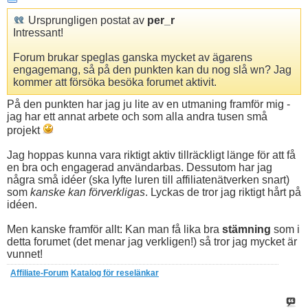
Ursprungligen postat av
per_r
Intressant!
Forum brukar speglas ganska mycket av ägarens
engagemang, så på den punkten kan du nog slå wn? Jag
kommer att försöka besöka forumet aktivit.
På den punkten har jag ju lite av en utmaning framför mig -
jag har ett annat arbete och som alla andra tusen små
projekt
Jag hoppas kunna vara riktigt aktiv tillräckligt länge för att få
en bra och engagerad användarbas. Dessutom har jag
några små idéer (ska lyfte luren till affiliatenätverken snart)
som
kanske kan förverkligas
. Lyckas de tror jag riktigt hårt på
idéen.
Men kanske framför allt: Kan man få lika bra
stämning
som i
detta forumet (det menar jag verkligen!) så tror jag mycket är
vunnet!
Affiliate-Forum
Katalog för reselänkar