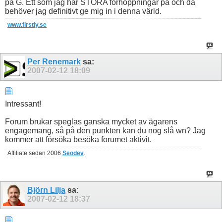
på G. Ett som jag har STORA förhoppningar på och då
behöver jag definitivt ge mig in i denna värld.
www.firstly.se
Per Renemark
sa:
2007-02-12
18:09
Intressant!
Forum brukar speglas ganska mycket av ägarens
engagemang, så på den punkten kan du nog slå wn? Jag
kommer att försöka besöka forumet aktivit.
Affiliate sedan 2006
Seodev
.
Björn Lilja
sa:
2007-02-12
18:37