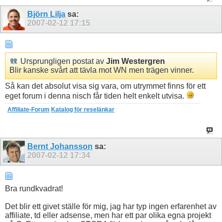
Björn Lilja
sa:
2007-02-12
17:15
Ursprungligen postat av
Jim Westergren
Blir kanske svårt att tävla mot WN men trägen vinner.
Så kan det absolut visa sig vara, om utrymmet finns för ett
eget forum i denna nisch får tiden helt enkelt utvisa.
Affiliate-Forum
Katalog för reselänkar
Bernt Johansson
sa:
2007-02-12
17:34
Bra rundkvadrat!
Det blir ett givet ställe för mig, jag har typ ingen erfarenhet av
affiliate, td eller adsense, men har ett par olika egna projekt