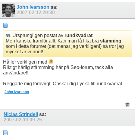
John Ivarsson
sa:
2007-02-12
20:30
Ursprungligen postat av
rundkvadrat
Men kanske framför allt: Kan man få lika bra
stämning
som i detta forumet (det menar jag verkligen!) så tror jag
mycket är vunnet!
Håller verkligen med
Riktigt härlig stämmning här på Seo-forum, tack alla
användare!!
Reggade mig förövrigt. Önskar dig Lycka till rundkvadrat
John Ivarsson
Niclas Strindell
sa:
2007-02-13
09:25