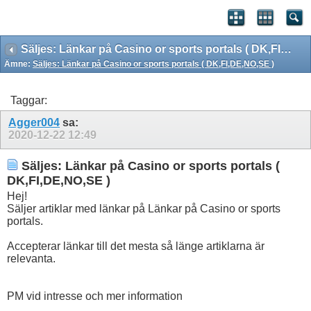
Säljes: Länkar på Casino or sports portals ( DK,FI,DE,NO,SE )
Ämne:
Säljes: Länkar på Casino or sports portals ( DK,FI,DE,NO,SE )
Taggar:
Agger004
sa:
2020-12-22
12:49
Säljes: Länkar på Casino or sports portals (
DK,FI,DE,NO,SE )
Hej!
Säljer artiklar med länkar på Länkar på Casino or sports
portals.
Accepterar länkar till det mesta så länge artiklarna är
relevanta.
PM vid intresse och mer information