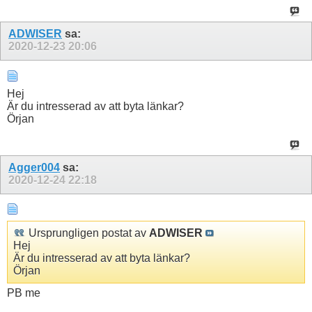
ADWISER
sa:
2020-12-23
20:06
Hej
Är du intresserad av att byta länkar?
Örjan
Agger004
sa:
2020-12-24
22:18
Ursprungligen postat av
ADWISER
Hej
Är du intresserad av att byta länkar?
Örjan
PB me