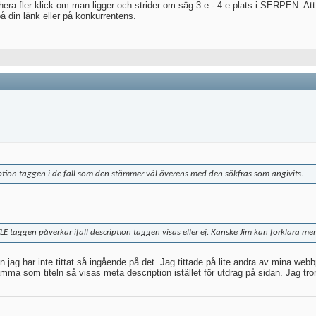
trahera fler klick om man ligger och strider om säg 3:e - 4:e plats i SERPEN. 
å din länk eller på konkurrentens.
iption taggen i de fall som den stämmer väl överens med den sökfras som angivits.
TLE taggen påverkar ifall description taggen visas eller ej. Kanske Jim kan förklara m
men jag har inte tittat så ingående på det. Jag tittade på lite andra av mina w
ma som titeln så visas meta description istället för utdrag på sidan. Jag tro