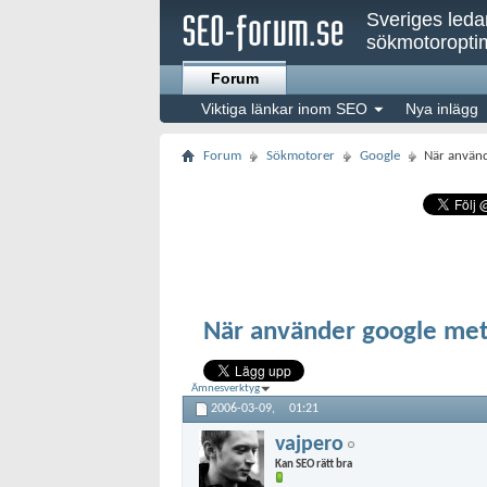
Sveriges led
sökmotoroptim
Forum
Viktiga länkar inom SEO
Nya inlägg
Forum
Sökmotorer
Google
När använd
När använder google met
Ämnesverktyg
2006-03-09,
01:21
vajpero
Kan SEO rätt bra