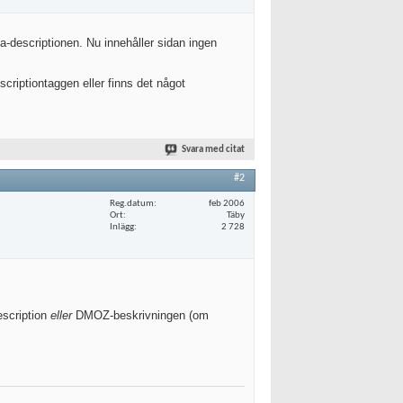
ta-descriptionen. Nu innehåller sidan ingen
escriptiontaggen eller finns det något
Svara med citat
#2
Reg.datum
feb 2006
Ort
Täby
Inlägg
2 728
escription
eller
DMOZ-beskrivningen (om