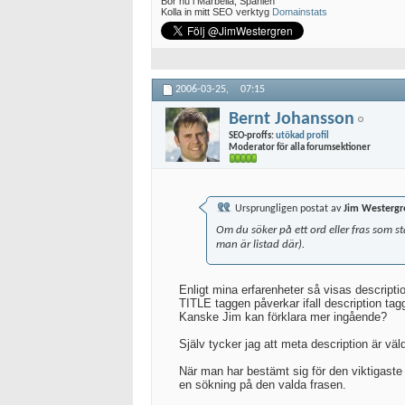
Bor nu i Marbella, Spanien
Kolla in mitt SEO verktyg
Domainstats
2006-03-25,
07:15
Bernt Johansson
SEO-proffs:
utökad profil
Moderator för alla forumsektioner
Ursprungligen postat av
Jim Westergr
Om du söker på ett ord eller fras som
man är listad där).
Enligt mina erfarenheter så visas descript
TITLE taggen påverkar ifall description tagg
Kanske Jim kan förklara mer ingående?
Själv tycker jag att meta description är vä
När man har bestämt sig för den viktigaste
en sökning på den valda frasen.