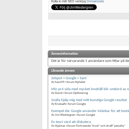
Kolla in mitt SEO verktyg
Domainstats
Ämnesinformation
Det är för närvarande 1 användare som tittar på d
Liknande ämnen
Jotspot + Google = Sant
Av hans99 i forum Nyheter
Min pr4 sida med mycket innehåll blir omkörd av ny
Av David i forum Optimering
Snälla hjälp mig med mitt konstiga Google resultat
Av KrukaaN i forum Google
Exempel där Google använder inlänkar för att bes
Av Jim Westergren i forum Google
En teori värd att diskutera
Av Hjalmar i forum Förtroende "trust" och straff "penalty"