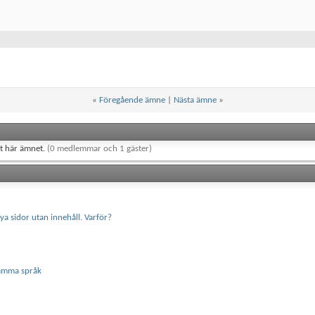
«
Föregående ämne
|
Nästa ämne
»
et här ämnet.
(0 medlemmar och 1 gäster)
a sidor utan innehåll. Varför?
tämma språk