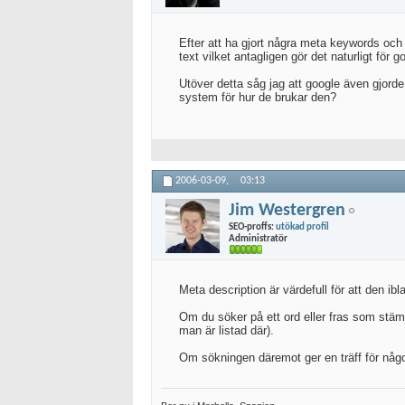
Efter att ha gjort några meta keywords och 
text vilket antagligen gör det naturligt för 
Utöver detta såg jag att google även gjorde d
system för hur de brukar den?
2006-03-09,
03:13
Jim Westergren
SEO-proffs:
utökad profil
Administratör
Meta description är värdefull för att den ibla
Om du söker på ett ord eller fras som stä
man är listad där).
Om sökningen däremot ger en träff för något