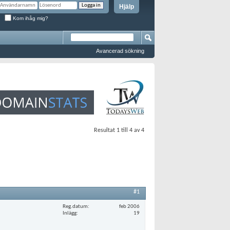
Hjälp
Kom ihåg mig?
Avancerad sökning
Resultat 1 till 4 av 4
#1
Reg.datum
feb 2006
Inlägg
19