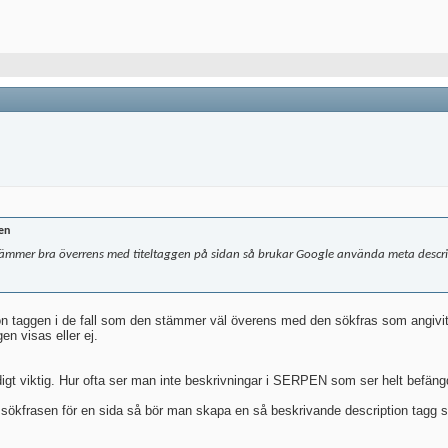
en
 stämmer bra överrens med titeltaggen på sidan så brukar Google använda meta descr
ion taggen i de fall som den stämmer väl överens med den sökfras som angivits
en visas eller ej.
ldigt viktig. Hur ofta ser man inte beskrivningar i SERPEN som ser helt befäng
 sökfrasen för en sida så bör man skapa en så beskrivande description tagg 