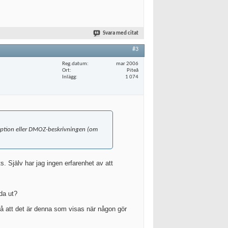
Svara med citat
#3
Reg.datum
mar 2006
Ort
Piteå
Inlägg
1 074
iption
eller
DMOZ-beskrivningen (om
. Själv har jag ingen erfarenhet av att
da ut?
så att det är denna som visas när någon gör