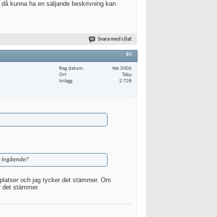
Att då kunna ha en säljande beskrivning kan
Svara med citat
#4
Reg.datum
feb 2006
Ort
Täby
Inlägg
2 728
er ingående?
ebbplatser och jag tycker det stämmer. Om
r det stämmer.