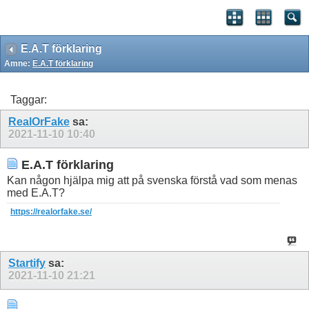
E.A.T förklaring
Ämne:
E.A.T förklaring
Taggar:
RealOrFake
sa:
2021-11-10
10:40
E.A.T förklaring
Kan någon hjälpa mig att på svenska förstå vad som menas
med E.A.T?
https://realorfake.se/
Startify
sa:
2021-11-10
21:21