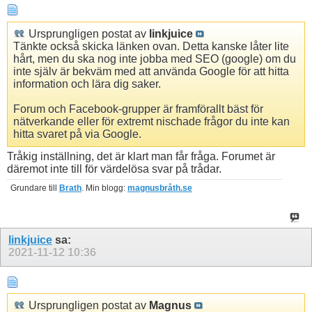
Ursprungligen postat av
linkjuice
Tänkte också skicka länken ovan. Detta kanske låter lite
hårt, men du ska nog inte jobba med SEO (google) om du
inte själv är bekväm med att använda Google för att hitta
information och lära dig saker.
Forum och Facebook-grupper är framförallt bäst för
nätverkande eller för extremt nischade frågor du inte kan
hitta svaret på via Google.
Tråkig inställning, det är klart man får fråga. Forumet är
däremot inte till för värdelösa svar på trådar.
Grundare till
Brath
. Min blogg:
magnusbråth.se
linkjuice
sa:
2021-11-12
10:36
Ursprungligen postat av
Magnus