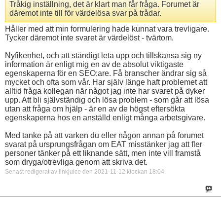
Tråkig inställning, det är klart man får fråga. Forumet är
däremot inte till för värdelösa svar på trådar.
Håller med att min formulering hade kunnat vara trevligare.
Tycker däremot inte svaret är värdelöst - tvärtom.
Nyfikenhet, och att ständigt leta upp och tillskansa sig ny
information är enligt mig en av de absolut viktigaste
egenskaperna för en SEO:are. Få branscher ändrar sig så
mycket och ofta som vår. Har själv länge haft problemet att
alltid fråga kollegan när något jag inte har svaret på dyker
upp. Att bli självständig och lösa problem - som går att lösa
utan att fråga om hjälp - är en av de högst eftersökta
egenskaperna hos en anställd enligt många arbetsgivare.
Med tanke på att varken du eller någon annan på forumet
svarat på ursprungsfrågan om EAT misstänker jag att fler
personer tänker på ett liknande sätt, men inte vill framstå
som dryga/otrevliga genom att skriva det.
Senast redigerat av linkjuice den 2021-11-12 klockan
18:04
.