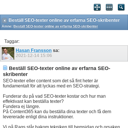
Beställ SEO-texter online av erfarna SEO-skribenter
Ämne:
Beställ SEO-texter online av erfarna SEO-skribenter
Taggar:
Hasan Fransson
sa:
2021-12-14
15:06
Beställ SEO-texter online av erfarna SEO-
skribenter
SEO-texter eller content som det så fint heter är
fundamentalt för att lyckas med en SEO-strategi.
Funderar du på vad SEO-texter kostar och hur man
effektivast kan beställa texter?
Fundera ej längre.
På Content365 kan du beställa dina texter och få dem
levererade enligt dina instruktioner.
Vi på Raqs står bakom tekniken till hemsidan och orsaken