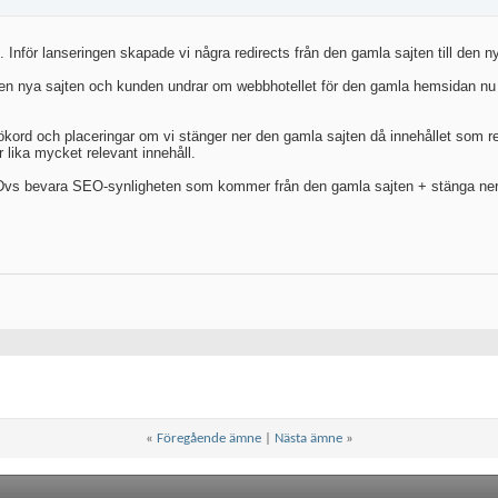
nför lanseringen skapade vi några redirects från den gamla sajten till den ny
ll den nya sajten och kunden undrar om webbhotellet för den gamla hemsidan n
ökord och placeringar om vi stänger ner den gamla sajten då innehållet som r
lika mycket relevant innehåll.
a? Dvs bevara SEO-synligheten som kommer från den gamla sajten + stänga ner
«
Föregående ämne
|
Nästa ämne
»