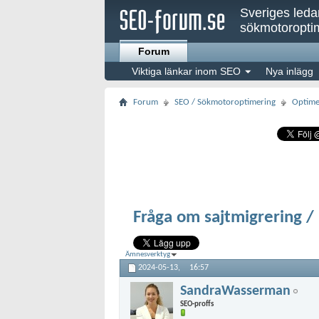
Sveriges led
sökmotoroptim
Forum
Viktiga länkar inom SEO
Nya inlägg
Forum
SEO / Sökmotoroptimering
Optime
Fråga om sajtmigrering / 
Ämnesverktyg
2024-05-13,
16:57
SandraWasserman
SEO-proffs