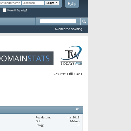
Hjälp
Kom ihåg mig?
Avancerad sökning
Resultat 1 till 1 av 1
#1
Reg.datum
mar 2019
Ort
Malmö
Inlägg
8