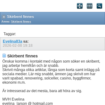
Skirbent finnes
Ämne:
Skirbent finnes
Taggar:
Evelina83a
sa:
2026-02-08
19:18
Skirbent finnes
Önskar komma i kontakt med någon som söker en skribent,
jag arbetar hemifrån och är snabb.
Skrivit många olika artiklar, långa som korta samt inlägg på
sociala medier. Lär mig snabbt, ämnen jag skrivit om har
varit spabad, renovering, solceller, casino, byggfirmor,
ekonomi m.m.
Är intresserad av det mesta, bara att höra av sig.
MVH Evelina
evelina_larson @ hotmail.com