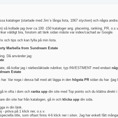
ssa kataloger (startade med Jim`s långa lista, 1067 stycken) och några andra st
n) så kollade jag över ca 100 -150 kataloger ang. placering, ranking, PR, o.s.v 
änkar väldigt bra, forutom att länk sidan måste var index/cachad av Google.
x och tips och kan fylla på min lista.
erty Marbella from Sundream Estate
ning. Då använder jag:
ate
estate, då kollar jag i närbesläktade rubriker, typ INVESTMENT med endast
någ
ndream Estate
 har. Var noga i dessa fall med att lägga in den
högsta PR
sidan du har. (jag 
 gå in ofta i dom och
ranka upp
din site med Top points och du klättra direkt i 
are din site har från katalogen, gå in och
klicka upp
din sida.
gga in din länk.
 - pröva på 1 klick ner, o.s.v.
peciella title, som oftast finns 4-6 klick ner i siten. Jag har enkelt fått mån