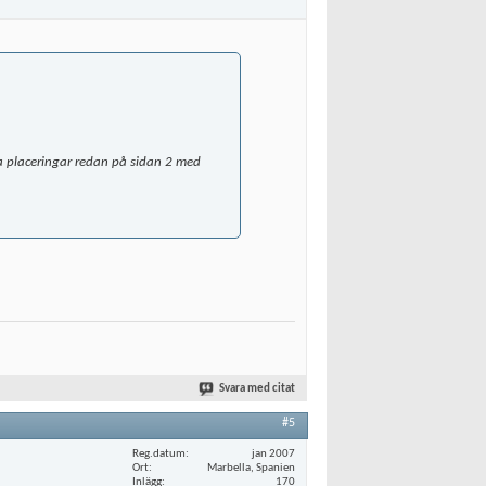
bra placeringar redan på sidan 2 med
Svara med citat
#5
Reg.datum
jan 2007
Ort
Marbella, Spanien
Inlägg
170