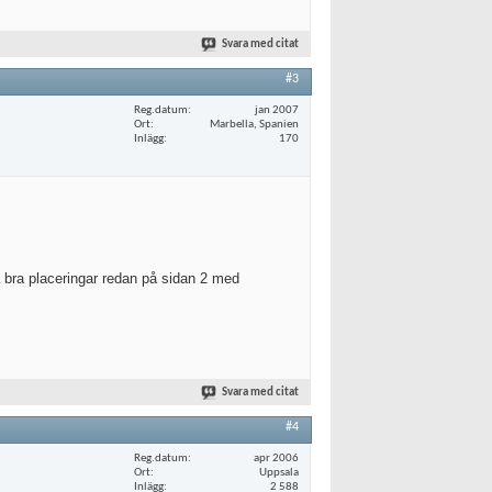
Svara med citat
#3
Reg.datum
jan 2007
Ort
Marbella, Spanien
Inlägg
170
ga bra placeringar redan på sidan 2 med
Svara med citat
#4
Reg.datum
apr 2006
Ort
Uppsala
Inlägg
2 588