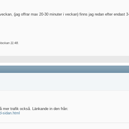
eckan, (jag offrar max 20-30 minuter i veckan) finns jag redan efter endast 3-
klockan
11:48
.
få mer trafik också. Länkande in den från:
d-sidan.html