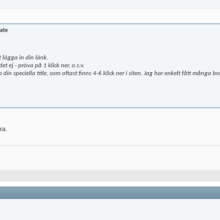
ate
t lägga in din länk.
 ej - pröva på 1 klick ner, o.s.v.
in speciella title, som oftast finns 4-6 klick ner i siten. Jag har enkelt fått många 
ra.