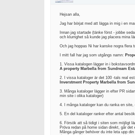
Hejsan alla,
Jag har börjat med att lägga in mig i en ma
Innan jag startade (tänke först - jobbe seda
och klurrighet så kunde jag placera mina l
Och jag hoppas Ni har kanske nogra flera tri
I mitt fall har jag som utgångs namn:
Prop
1. Vissa katalogen lägger in i bokstavsord
A property Marbella from Sundream Est
2. I vissa kataloger är det 100 -tals real 
Inverstment Property Marbella from Su
3. Många kataloger lägger in efter PR sidan
min site i olika kataloger)
4. I många kataloger kan du ranka en site,
5. En del kataloger ranker efter antal besök
6. Försök att så tidigt i siten som möjligt lä
Pröva redan på home sidan direkt, går det ej
Många gånger behöver du inte leta upp din s