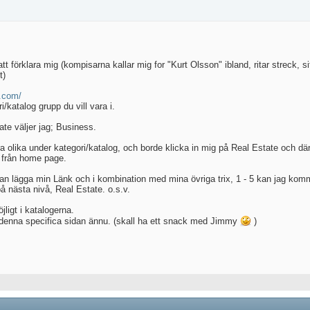
tt förklara mig (kompisarna kallar mig for "Kurt Olsson" ibland, ritar streck, siff
t)
e.com/
/katalog grupp du vill vara i.
ate väljer jag; Business.
a olika under kategori/katalog, och borde klicka in mig på Real Estate och där
k från home page.
an lägga min Länk och i kombination med mina övriga trix, 1 - 5 kan jag kom
på nästa nivå, Real Estate. o.s.v.
ligt i katalogerna.
å denna specifica sidan ännu. (skall ha ett snack med Jimmy
)