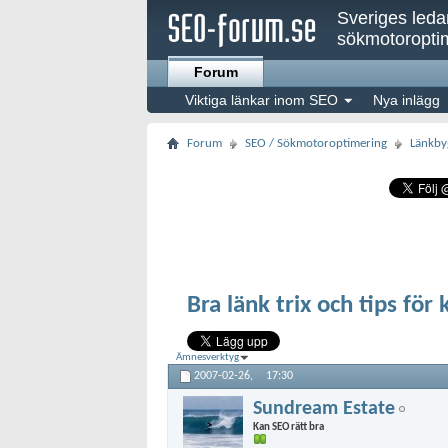
Sveriges led
sökmotoroptim
Forum
Viktiga länkar inom SEO
Nya inlägg
Forum
SEO / Sökmotoroptimering
Länkby
Bra länk trix och tips för 
Ämnesverktyg
2007-02-26,
17:30
Sundream Estate
Kan SEO rätt bra