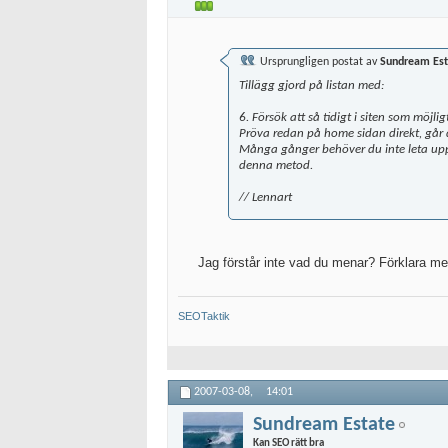
Ursprungligen postat av
Sundream Est
Tillägg gjord på listan med:
6. Försök att så tidigt i siten som möjlig
Pröva redan på home sidan direkt, går det
Många gånger behöver du inte leta upp d
denna metod.
// Lennart
Jag förstår inte vad du menar? Förklara me
SEOTaktik
2007-03-08,
14:01
Sundream Estate
Kan SEO rätt bra