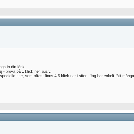
gga in din länk.
 - pröva på 1 klick ner, o.s.v.
peciella title, som oftast finns 4-6 klick ner i siten. Jag har enkelt fått mån