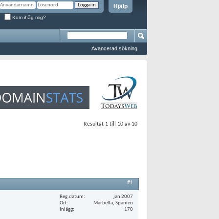
Hjälp
Kom ihåg mig?
Avancerad sökning
Resultat 1 till 10 av 10
#1
Reg.datum
jan 2007
Ort
Marbella, Spanien
Inlägg
170