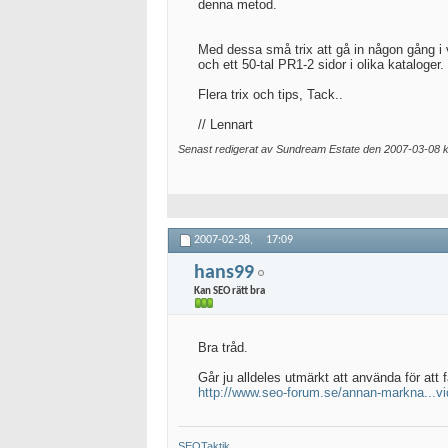
denna metod.
Med dessa små trix att gå in någon gång i v
och ett 50-tal PR1-2 sidor i olika kataloger.
Flera trix och tips, Tack..
// Lennart
Senast redigerat av Sundream Estate den 2007-03-08 
2007-02-28,
17:09
hans99
Kan SEO rätt bra
Bra tråd.
Går ju alldeles utmärkt att använda för att 
http://www.seo-forum.se/annan-markna...vi
SEOTaktik