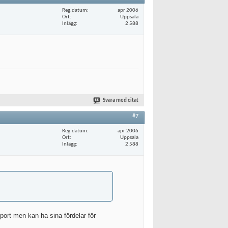
Reg.datum
apr 2006
Ort
Uppsala
Inlägg
2 588
Svara med citat
#7
Reg.datum
apr 2006
Ort
Uppsala
Inlägg
2 588
port men kan ha sina fördelar för