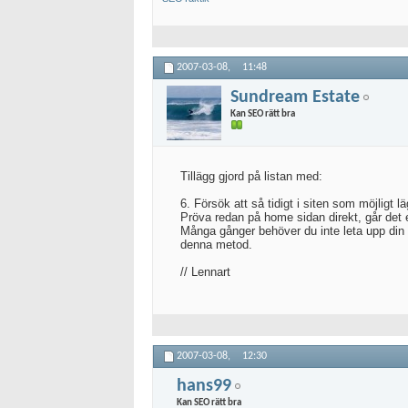
2007-03-08,
11:48
Sundream Estate
Kan SEO rätt bra
Tillägg gjord på listan med:
6. Försök att så tidigt i siten som möjligt lä
Pröva redan på home sidan direkt, går det ej
Många gånger behöver du inte leta upp din s
denna metod.
// Lennart
2007-03-08,
12:30
hans99
Kan SEO rätt bra