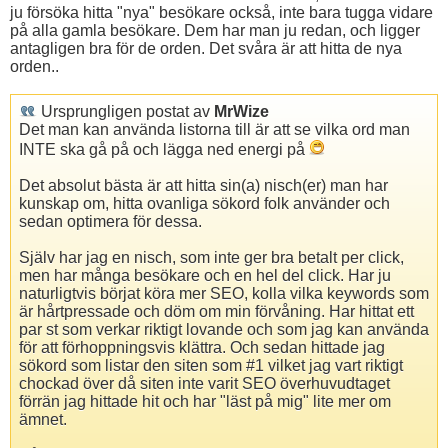
ju försöka hitta "nya" besökare också, inte bara tugga vidare
på alla gamla besökare. Dem har man ju redan, och ligger
antagligen bra för de orden. Det svåra är att hitta de nya
orden..
Ursprungligen postat av
MrWize
Det man kan använda listorna till är att se vilka ord man
INTE ska gå på och lägga ned energi på
Det absolut bästa är att hitta sin(a) nisch(er) man har
kunskap om, hitta ovanliga sökord folk använder och
sedan optimera för dessa.
Själv har jag en nisch, som inte ger bra betalt per click,
men har många besökare och en hel del click. Har ju
naturligtvis börjat köra mer SEO, kolla vilka keywords som
är hårtpressade och döm om min förvåning. Har hittat ett
par st som verkar riktigt lovande och som jag kan använda
för att förhoppningsvis klättra. Och sedan hittade jag
sökord som listar den siten som #1 vilket jag vart riktigt
chockad över då siten inte varit SEO överhuvudtaget
förrän jag hittade hit och har "läst på mig" lite mer om
ämnet.