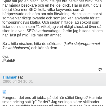
Själv har jag en nisch, som inte ger bra betalt per click, men
har många besökare och en hel del click. Har ju naturligtvis
börjat köra mer SEO, kolla vilka keywords som är
hårtpressade och döm om min förvåning. Har hittat ett par st
som verkar riktigt lovande och som jag kan använda för att
förhoppningsvis klättra. Och sedan hittade jag sökord som
listar den siten som #1 vilket jag vart riktigt chockad över då
siten inte varit SEO överhuvudtaget förrän jag hittade hit och
har "läst på mig" lite mer om ämnet.
Så .. hitta nischen, hitta de sökfraser
(kolla statprogrammet
för webbplatsen)
och kör på dem
cya,
/PatrikB
Hjalmar
sa:
2006-04-24
16:01
Fungerar det ens att jobba på det här sättet längre? Har inte
smart pricing satt "p" för det? Jag ser inga större skillnader