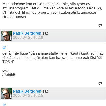
Med adsense kan du köra td, cj, double, alla typer av
affiliateprogram. Det du inte kan köra är tex AzoogleAds (?),
Chikita och liknande program som automatiskt anpassar
sina annonser.
Patrik Berggren
sa:
2006-04-25
16:10
de får inte ligga "på samma ställe", eller "kant i kant" som jag
förstått det ... men, djävulen kan ha varit framme och läst AS
TOS :P
cya,
/PatrikB
Patrik Berggren
sa:
2006-04-25
16:15