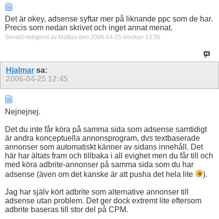
Det är okey, adsense syftar mer på liknande ppc som de har.
Precis som nedan skrivet och inget annat menat.
Senast redigerat av Mattias den 2006-04-25 klockan
13:30
.
Hjalmar
sa:
2006-04-25
12:45
Nejnejnej.
Det du inte får köra på samma sida som adsense samtidigt
är andra konceptuella annonsprogram, dvs textbaserade
annonser som automatiskt känner av sidans innehåll. Det
här har ältats fram och tillbaka i all evighet men du får till och
med köra adbrite-annonser på samma sida som du har
adsense (även om det kanske är att pusha det hela lite
).
Jag har själv kört adbrite som alternative annonser till
adsense utan problem. Det ger dock extremt lite eftersom
adbrite baseras till stor del på CPM.