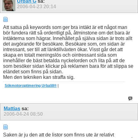
Urban G
sa:
2006-04-23
20:14
Att satsa på keywords som ger bra intäkt är ett något man
bör fundera rätt så ordentligt på, åtminstone om det bara är
intäkterna som hägrar. Innehållet på själva sidan är trots allt
det avgörande för besökare. Besökare som, om sidan är
intressant, ser till att länktillväxten ökar. Visst går det att
skapa en totalt meningslös och ointressant sida som
innehåller de bäst betalda nyckelorden och lita på att de
som besöker sidan klickar på reklamen bara för att slippa se
eländet som finns på sidan.
Men den tekniken kan straffa sig.
Sökmotoroptimering Urbalill®
|
Mattias
sa:
2006-04-24
08:50
Saken är ju den att de listor som finns ute är relativt