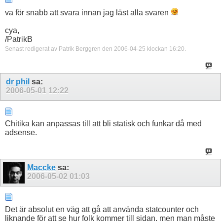
va för snabb att svara innan jag läst alla svaren
cya,
/PatrikB
Senast redigerat av Patrik Berggren den 2006-04-25 klockan
16:20
.
dr phil
sa:
2006-05-01
12:22
Chitika kan anpassas till att bli statisk och funkar då med
adsense.
Maccke
sa:
2006-05-02
01:03
Det är absolut en väg att gå att använda statcounter och
liknande för att se hur folk kommer till sidan, men man måste