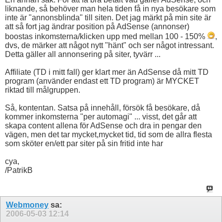
liknande, så behöver man hela tiden få in nya besökare som
inte är "annonsblinda" till siten. Det jag märkt på min site är
att så fort jag ändrar position på AdSense (annonser)
boostas inkomsterna/klicken upp med mellan 100 - 150%
,
dvs, de märker att något nytt "hänt" och ser något intressant.
Detta gäller all annonsering på siter, tyvärr ...
Affiliate (TD i mitt fall) ger klart mer än AdSense då mitt TD
program (använder endast ett TD program) är MYCKET
riktad till målgruppen.
Så, kontentan. Satsa på innehåll, försök få besökare, då
kommer inkomsterna "per automagi" ... visst, det går att
skapa content allena för AdSense och dra in pengar den
vägen, men det tar mycket,mycket tid, tid som de allra flesta
som sköter en/ett par siter på sin fritid inte har
cya,
/PatrikB
Webmoney
sa:
2006-05-03
12:14