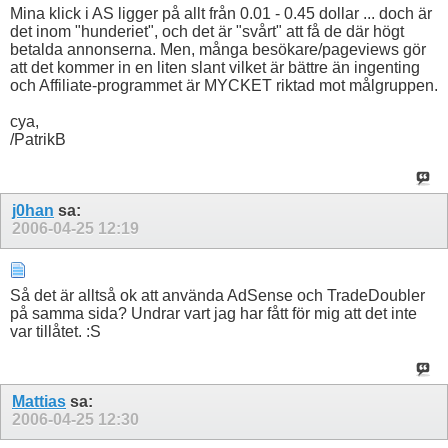
Mina klick i AS ligger på allt från 0.01 - 0.45 dollar ... doch är
det inom "hunderiet", och det är "svårt" att få de där högt
betalda annonserna. Men, många besökare/pageviews gör
att det kommer in en liten slant vilket är bättre än ingenting
och Affiliate-programmet är MYCKET riktad mot målgruppen.
cya,
/PatrikB
j0han
sa:
2006-04-25
12:19
Så det är alltså ok att använda AdSense och TradeDoubler
på samma sida? Undrar vart jag har fått för mig att det inte
var tillåtet. :S
Mattias
sa:
2006-04-25
12:30