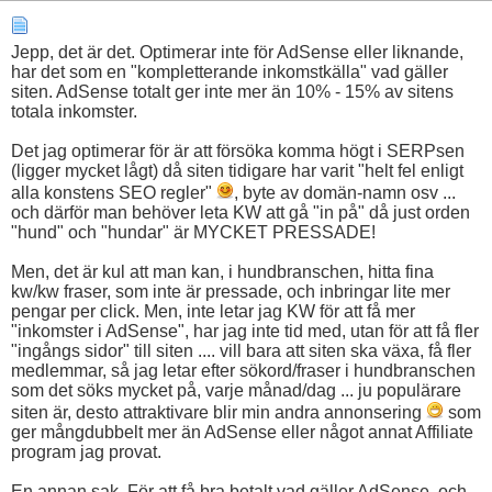
Jepp, det är det. Optimerar inte för AdSense eller liknande,
har det som en "kompletterande inkomstkälla" vad gäller
siten. AdSense totalt ger inte mer än 10% - 15% av sitens
totala inkomster.
Det jag optimerar för är att försöka komma högt i SERPsen
(ligger mycket lågt) då siten tidigare har varit "helt fel enligt
alla konstens SEO regler"
, byte av domän-namn osv ...
och därför man behöver leta KW att gå "in på" då just orden
"hund" och "hundar" är MYCKET PRESSADE!
Men, det är kul att man kan, i hundbranschen, hitta fina
kw/kw fraser, som inte är pressade, och inbringar lite mer
pengar per click. Men, inte letar jag KW för att få mer
"inkomster i AdSense", har jag inte tid med, utan för att få fler
"ingångs sidor" till siten .... vill bara att siten ska växa, få fler
medlemmar, så jag letar efter sökord/fraser i hundbranschen
som det söks mycket på, varje månad/dag ... ju populärare
siten är, desto attraktivare blir min andra annonsering
som
ger mångdubbelt mer än AdSense eller något annat Affiliate
program jag provat.
En annan sak. För att få bra betalt vad gäller AdSense, och