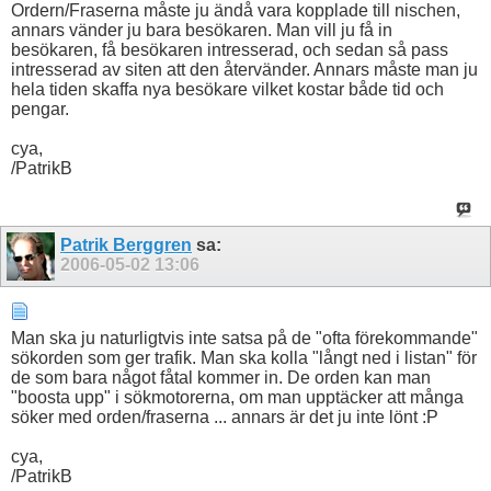
Ordern/Fraserna måste ju ändå vara kopplade till nischen,
annars vänder ju bara besökaren. Man vill ju få in
besökaren, få besökaren intresserad, och sedan så pass
intresserad av siten att den återvänder. Annars måste man ju
hela tiden skaffa nya besökare vilket kostar både tid och
pengar.
cya,
/PatrikB
Patrik Berggren
sa:
2006-05-02
13:06
Man ska ju naturligtvis inte satsa på de "ofta förekommande"
sökorden som ger trafik. Man ska kolla "långt ned i listan" för
de som bara något fåtal kommer in. De orden kan man
"boosta upp" i sökmotorerna, om man upptäcker att många
söker med orden/fraserna ... annars är det ju inte lönt :P
cya,
/PatrikB