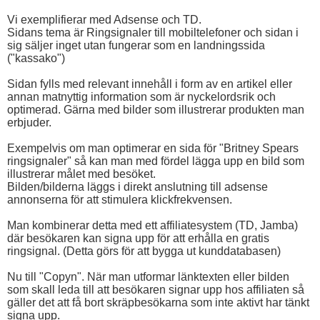
Vi exemplifierar med Adsense och TD.
Sidans tema är Ringsignaler till mobiltelefoner och sidan i
sig säljer inget utan fungerar som en landningssida
("kassako")
Sidan fylls med relevant innehåll i form av en artikel eller
annan matnyttig information som är nyckelordsrik och
optimerad. Gärna med bilder som illustrerar produkten man
erbjuder.
Exempelvis om man optimerar en sida för "Britney Spears
ringsignaler" så kan man med fördel lägga upp en bild som
illustrerar målet med besöket.
Bilden/bilderna läggs i direkt anslutning till adsense
annonserna för att stimulera klickfrekvensen.
Man kombinerar detta med ett affiliatesystem (TD, Jamba)
där besökaren kan signa upp för att erhålla en gratis
ringsignal. (Detta görs för att bygga ut kunddatabasen)
Nu till "Copyn". När man utformar länktexten eller bilden
som skall leda till att besökaren signar upp hos affiliaten så
gäller det att få bort skräpbesökarna som inte aktivt har tänkt
signa upp.