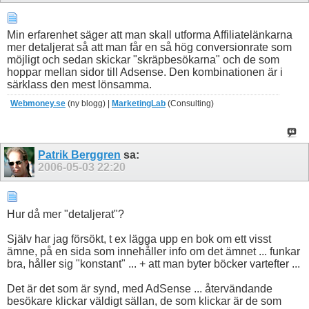
Min erfarenhet säger att man skall utforma Affiliatelänkarna
mer detaljerat så att man får en så hög conversionrate som
möjligt och sedan skickar "skräpbesökarna" och de som
hoppar mellan sidor till Adsense. Den kombinationen är i
särklass den mest lönsamma.
Webmoney.se
(ny blogg) |
MarketingLab
(Consulting)
Patrik Berggren
sa:
2006-05-03
22:20
Hur då mer "detaljerat"?
Själv har jag försökt, t ex lägga upp en bok om ett visst
ämne, på en sida som innehåller info om det ämnet ... funkar
bra, håller sig "konstant" ... + att man byter böcker vartefter ...
Det är det som är synd, med AdSense ... återvändande
besökare klickar väldigt sällan, de som klickar är de som