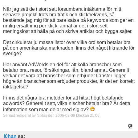
När jag sett de i stort sett försumbara intäkterna för mitt
senaste projekt, trots bra trafik och klickfrekvens, så
bestämde jag mig för att bara satsa på keywords som ger en
rimlig ersättning per klick, annat är det i stort sett
meningslöst att hålla på och skriva artiklar och bygga sajter.
Det cirkulerar ju massa listor över vilka ord som betalar bra
på den amerikanska marknaden, finns det något liknande för
sverige?
Har använt AdWords en del för att kolla branscher som
betalar bra.. resor, försäkringar, lån, bland annat. Generellt
verkar det vara att branscher som erbjuder tjänster ligger
högre än branscher som erbjuder produkter, är det en korrekt
iaktagelse?
Finns det några bra metoder för att hittat högt betalande
adwords? Generellt sett, vilka nischer betalar bra? Är detta
information som man delar med sig av?
Senast redigerat av Niklas den 2006-03-09 klockan
21:06
.
j0han
sa: