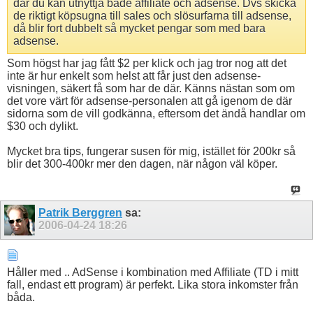
där du kan utnyttja både affiliate och adsense. Dvs skicka
de riktigt köpsugna till sales och slösurfarna till adsense,
då blir fort dubbelt så mycket pengar som med bara
adsense.
Som högst har jag fått $2 per klick och jag tror nog att det
inte är hur enkelt som helst att får just den adsense-
visningen, säkert få som har de där. Känns nästan som om
det vore värt för adsense-personalen att gå igenom de där
sidorna som de vill godkänna, eftersom det ändå handlar om
$30 och dylikt.
Mycket bra tips, fungerar susen för mig, istället för 200kr så
blir det 300-400kr mer den dagen, när någon väl köper.
Patrik Berggren
sa:
2006-04-24
18:26
Håller med .. AdSense i kombination med Affiliate (TD i mitt
fall, endast ett program) är perfekt. Lika stora inkomster från
båda.