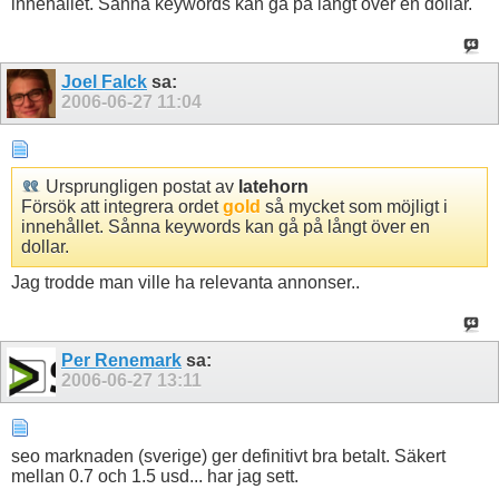
innehållet. Sånna keywords kan gå på långt över en dollar.
Joel Falck
sa:
2006-06-27
11:04
Ursprungligen postat av
latehorn
Försök att integrera ordet
gold
så mycket som möjligt i
innehållet. Sånna keywords kan gå på långt över en
dollar.
Jag trodde man ville ha relevanta annonser..
Per Renemark
sa:
2006-06-27
13:11
seo marknaden (sverige) ger definitivt bra betalt. Säkert
mellan 0.7 och 1.5 usd... har jag sett.