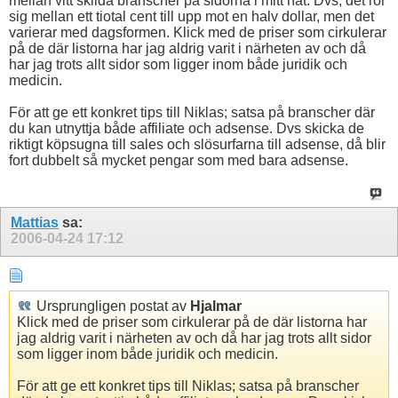
mellan vitt skilda branscher på sidorna i mitt nät. Dvs, det rör
sig mellan ett tiotal cent till upp mot en halv dollar, men det
varierar med dagsformen. Klick med de priser som cirkulerar
på de där listorna har jag aldrig varit i närheten av och då
har jag trots allt sidor som ligger inom både juridik och
medicin.
För att ge ett konkret tips till Niklas; satsa på branscher där
du kan utnyttja både affiliate och adsense. Dvs skicka de
riktigt köpsugna till sales och slösurfarna till adsense, då blir
fort dubbelt så mycket pengar som med bara adsense.
Mattias
sa:
2006-04-24
17:12
Ursprungligen postat av
Hjalmar
Klick med de priser som cirkulerar på de där listorna har
jag aldrig varit i närheten av och då har jag trots allt sidor
som ligger inom både juridik och medicin.
För att ge ett konkret tips till Niklas; satsa på branscher