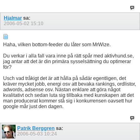
Hjalmar
sa:
2006-05-02
15:10
Haha, vilken bottom-feeder du låter som MrWize.
Du verkar i alla fall vara inne på rätt spår med aktivhund.se,
jag antar att det är din primära sysselsättning du optimerar
för?
Usch vad tråkigt det är att hålla på sådär egentligen, det
kräver mycket jobb, energi osv att bevaka rankings, ordlistor,
adwords, adsense osv. Nästan enklare att göra något
kvalitativt och sedan luta sig tillbaka med kunskapen att det
man producerat kommer stå sig i konkurrensen oavsett hur
google mår just den dagen.
Patrik Berggren
sa:
2006-05-03
10:24