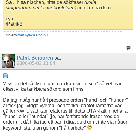
Så .. hitta nischen, hitta de sökfraser
(kolla
statprogrammet för webbplatsen)
och kör på dem
cya,
/PatrikB
Driver
www.nyacasino.nu
Patrik Berggren
sa:
2006-05-02
13:04
Visst är det så. Men, om man kan sin "nisch" så vet man
oftast vilka tänkbara sökord som finns.
Då jag insåg hur hårt pressade orden "hund" och "hundar"
är fick jag "vidga vyerna" och tänka utanför ramarna vad
gäller KW ... vad kan relateras till detta UTAN att innehålla
"hund" eller "hundar" (jo, har fortfarande fraser med de
orden) ... då hitta jag ett par riktiga guldkorn, inte via någon
keywordlista, utan genom "hårt arbete"