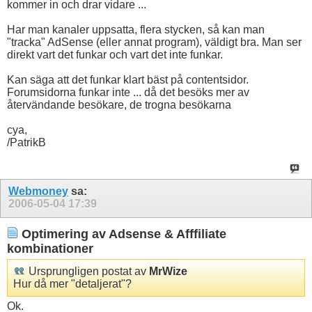
kommer in och drar vidare ...
Har man kanaler uppsatta, flera stycken, så kan man
"tracka" AdSense (eller annat program), väldigt bra. Man ser
direkt vart det funkar och vart det inte funkar.
Kan säga att det funkar klart bäst på contentsidor.
Forumsidorna funkar inte ... då det besöks mer av
återvändande besökare, de trogna besökarna
cya,
/PatrikB
Webmoney
sa:
2006-05-04
17:39
Optimering av Adsense & Afffiliate
kombinationer
Ursprungligen postat av
MrWize
Hur då mer "detaljerat"?
Ok.