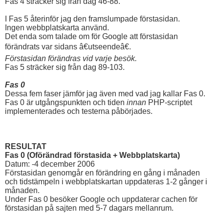
Fas 4 sträcker sig från dag 46-88.
I Fas 5 återinför jag den framslumpade förstasidan.
Ingen webbplatskarta använd.
Det enda som talade om för Google att förstasidan
förändrats var sidans â€utseendeâ€.
Förstasidan förändras vid varje besök.
Fas 5 sträcker sig från dag 89-103.
Fas 0
Dessa fem faser jämför jag även med vad jag kallar Fas 0.
Fas 0 är utgångspunkten och tiden
innan
PHP-scriptet
implementerades och testerna påbörjades.
RESULTAT
Fas 0 (Oförändrad förstasida + Webbplatskarta)
Datum: -4 december 2006
Förstasidan genomgår en förändring en gång i månaden
och tidstämpeln i webbplatskartan uppdateras 1-2 gånger i
månaden.
Under Fas 0 besöker Google och uppdaterar cachen för
förstasidan på sajten med 5-7 dagars mellanrum.