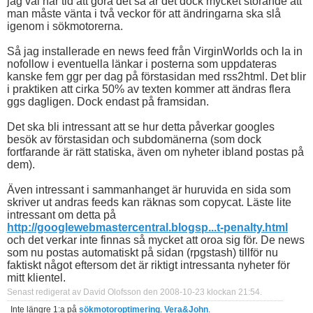
jag väl har tid att göra det så är det dock mycket störande att
man måste vänta i två veckor för att ändringarna ska slå
igenom i sökmotorerna.
Så jag installerade en news feed från VirginWorlds och la in
nofollow i eventuella länkar i posterna som uppdateras
kanske fem ggr per dag på förstasidan med rss2html. Det blir
i praktiken att cirka 50% av texten kommer att ändras flera
ggs dagligen. Dock endast på framsidan.
Det ska bli intressant att se hur detta påverkar googles
besök av förstasidan och subdomänerna (som dock
fortfarande är rätt statiska, även om nyheter ibland postas på
dem).
Även intressant i sammanhanget är huruvida en sida som
skriver ut andras feeds kan räknas som copycat. Läste lite
intressant om detta på
http://googlewebmastercentral.blogsp...t-penalty.html
och det verkar inte finnas så mycket att oroa sig för. De news
som nu postas automatiskt på sidan (rpgstash) tillför nu
faktiskt något eftersom det är riktigt intressanta nyheter för
mitt klientel.
Senast redigerat av David Olofsson den 2008-10-23 klockan
21:54
.
Inte längre 1:a på
sökmotoroptimering
.
Vera&John
.