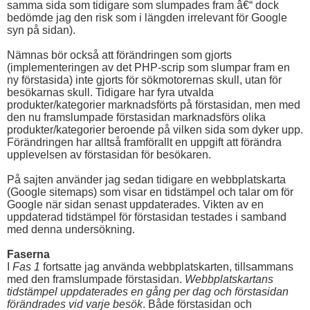
samma sida som tidigare som slumpades fram â€“ dock
bedömde jag den risk som i längden irrelevant för Google
syn på sidan).
Nämnas bör också att förändringen som gjorts
(implementeringen av det PHP-scrip som slumpar fram en
ny förstasida) inte gjorts för sökmotorernas skull, utan för
besökarnas skull. Tidigare har fyra utvalda
produkter/kategorier marknadsförts på förstasidan, men med
den nu framslumpade förstasidan marknadsförs olika
produkter/kategorier beroende på vilken sida som dyker upp.
Förändringen har alltså framförallt en uppgift att förändra
upplevelsen av förstasidan för besökaren.
På sajten använder jag sedan tidigare en webbplatskarta
(Google sitemaps) som visar en tidstämpel och talar om för
Google när sidan senast uppdaterades. Vikten av en
uppdaterad tidstämpel för förstasidan testades i samband
med denna undersökning.
Faserna
I
Fas 1
fortsatte jag använda webbplatskarten, tillsammans
med den framslumpade förstasidan.
Webbplatskartans
tidstämpel uppdaterades en gång per dag och förstasidan
förändrades vid varje besök
. Både förstasidan och