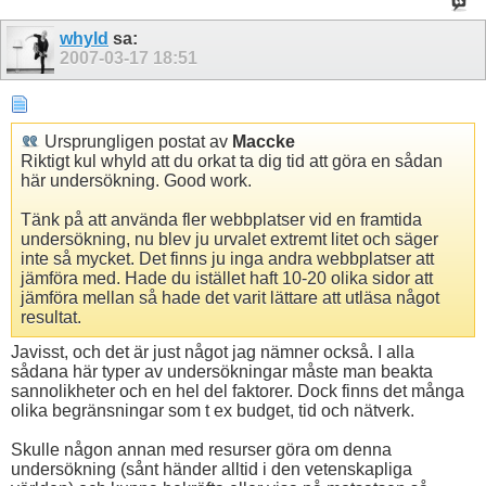
whyld
sa:
2007-03-17
18:51
Ursprungligen postat av
Maccke
Riktigt kul whyld att du orkat ta dig tid att göra en sådan
här undersökning. Good work.
Tänk på att använda fler webbplatser vid en framtida
undersökning, nu blev ju urvalet extremt litet och säger
inte så mycket. Det finns ju inga andra webbplatser att
jämföra med. Hade du istället haft 10-20 olika sidor att
jämföra mellan så hade det varit lättare att utläsa något
resultat.
Javisst, och det är just något jag nämner också. I alla
sådana här typer av undersökningar måste man beakta
sannolikheter och en hel del faktorer. Dock finns det många
olika begränsningar som t ex budget, tid och nätverk.
Skulle någon annan med resurser göra om denna
undersökning (sånt händer alltid i den vetenskapliga