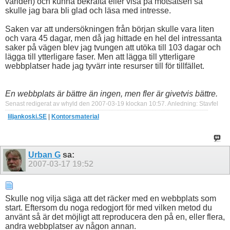
världen) och kunna bekräfta eller visa på motsatsen så
skulle jag bara bli glad och läsa med intresse.
Saken var att undersökningen från början skulle vara liten
och vara 45 dagar, men då jag hittade en hel del intressanta
saker på vägen blev jag tvungen att utöka till 103 dagar och
lägga till ytterligare faser. Men att lägga till ytterligare
webbplatser hade jag tyvärr inte resurser till för tillfället.
En webbplats är bättre än ingen, men fler är givetvis bättre.
Senast redigerat av whyld den 2007-03-19 klockan
10:57
.
Anledning:
Stavfel
liljankoski.SE
|
Kontorsmaterial
Urban G
sa:
2007-03-17
19:52
Skulle nog vilja säga att det räcker med en webbplats som
start. Eftersom du noga redogjort för med vilken metod du
använt så är det möjligt att reproducera den på en, eller flera,
andra webbplatser av någon annan.