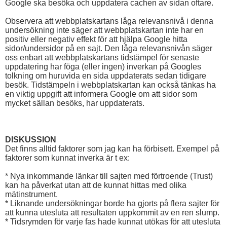
Google ska besöka och uppdatera cachen av sidan oftare.
Observera att webbplatskartans låga relevansnivå i denna
undersökning inte säger att webbplatskartan inte har en
positiv eller negativ effekt för att hjälpa Google hitta
sidor/undersidor på en sajt. Den låga relevansnivån säger
oss enbart att webbplatskartans tidstämpel för senaste
uppdatering har föga (eller ingen) inverkan på Googles
tolkning om huruvida en sida uppdaterats sedan tidigare
besök. Tidstämpeln i webbplatskartan kan också tänkas ha
en viktig uppgift att informera Google om att sidor som
mycket sällan besöks, har uppdaterats.
DISKUSSION
Det finns alltid faktorer som jag kan ha förbisett. Exempel på
faktorer som kunnat inverka är t ex:
* Nya inkommande länkar till sajten med förtroende (Trust)
kan ha påverkat utan att de kunnat hittas med olika
mätinstrument.
* Liknande undersökningar borde ha gjorts på flera sajter för
att kunna utesluta att resultaten uppkommit av en ren slump.
* Tidsrymden för varje fas hade kunnat utökas för att utesluta