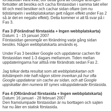
fortsätter att besöka och cacha förstasidan i samma takt eller
till och med besöker och cachar sidan oftare (om nu
tidstämpeln i webbplatskartan gett någon effekt under Fas 2
så är det en negativ effekt). Detta kommer vi att få svar på i
Fas 3.
Fas 3 (Förändrad förstasida + Ingen webbplatskarta)
Datum: 1 - 15 januari 2007
Förstasidan genomgår en förändring varje gång sidan
besöks. Någon webbplatskarta används ej.
Under Fas 3 besöker Google och uppdaterar cachen för
förstasidan med 1-3 dagars mellanrum. Tiden mellan
uppdateringarna har alltså inte förändrats sedan Fas 2.
Jag tolkar detta resultat som att
webbplatskartan och
tidstämpeln inte haft någon större inverkan på hur ofta
Google uppdaterar sin cache av sidan, och att Google
uppskattar den numera till synes väluppdaterade förstasida.
Fas 4 (Oförändrad förstasida + Ingen webbplatskarta)
Datum: 16 januari - 28 februari 2007
Den framslumpade förstasidan är nu borttagen och sajten
har nu åter en statisk förstasida.