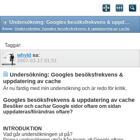
Undersökning: Googles besöksfrekvens & uppdatering av cache
Ämne:
Undersökning: Googles besöksfrekvens & uppdatering av cache
Taggar:
whyld
sa:
2007-03-17
01:51
Undersökning: Googles besöksfrekvens &
uppdatering av cache
Är nu färdig med min undersökning och är redo för kritik.
Googles besöksfrekvens & uppdatering av cache
Besöker och cachar Google sidor oftare om sidan
uppdateras/förändras oftare?
INTRODUKTION
Vad går undersökningen ut på?
Denna undersökning utgår från teorin att Google oftare