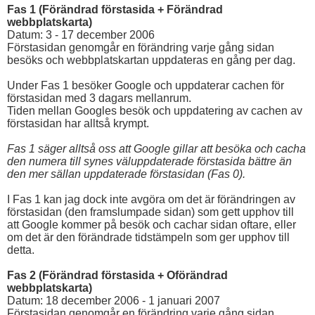
Fas 1 (Förändrad förstasida + Förändrad
webbplatskarta)
Datum: 3 - 17 december 2006
Förstasidan genomgår en förändring varje gång sidan
besöks och webbplatskartan uppdateras en gång per dag.
Under Fas 1 besöker Google och uppdaterar cachen för
förstasidan med 3 dagars mellanrum.
Tiden mellan Googles besök och uppdatering av cachen av
förstasidan har alltså krympt.
Fas 1 säger alltså oss att Google gillar att besöka och cacha
den numera till synes väluppdaterade förstasida bättre än
den mer sällan uppdaterade förstasidan (Fas 0).
I Fas 1 kan jag dock inte avgöra om det är förändringen av
förstasidan (den framslumpade sidan) som gett upphov till
att Google kommer på besök och cachar sidan oftare, eller
om det är den förändrade tidstämpeln som ger upphov till
detta.
Fas 2 (Förändrad förstasida + Oförändrad
webbplatskarta)
Datum: 18 december 2006 - 1 januari 2007
Förstasidan genomgår en förändring varje gång sidan