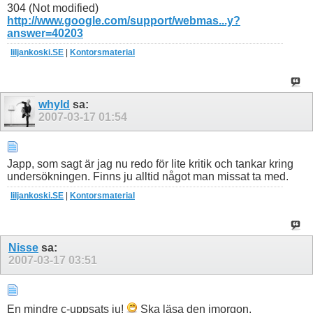
304 (Not modified)
http://www.google.com/support/webmas...y?
answer=40203
liljankoski.SE
|
Kontorsmaterial
whyld
sa:
2007-03-17
01:54
Japp, som sagt är jag nu redo för lite kritik och tankar kring
undersökningen. Finns ju alltid något man missat ta med.
liljankoski.SE
|
Kontorsmaterial
Nisse
sa:
2007-03-17
03:51
En mindre c-uppsats ju!
Ska läsa den imorgon.