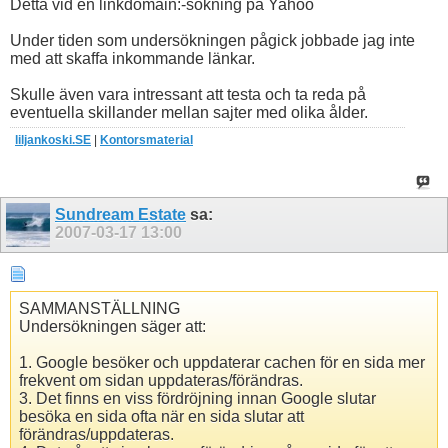
Detta vid en linkdomain:-sökning på Yahoo
Under tiden som undersökningen pågick jobbade jag inte
med att skaffa inkommande länkar.
Skulle även vara intressant att testa och ta reda på
eventuella skillander mellan sajter med olika ålder.
liljankoski.SE
|
Kontorsmaterial
Sundream Estate
sa:
2007-03-17
13:00
SAMMANSTÄLLNING
Undersökningen säger att:
1. Google besöker och uppdaterar cachen för en sida mer
frekvent om sidan uppdateras/förändras.
3. Det finns en viss fördröjning innan Google slutar
besöka en sida ofta när en sida slutar att
förändras/uppdateras.