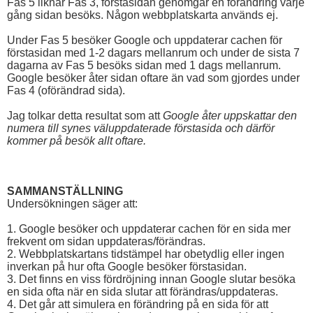
Fas 5 liknar Fas 3, förstasidan genomgår en förändring varje
gång sidan besöks. Någon webbplatskarta används ej.
Under Fas 5 besöker Google och uppdaterar cachen för
förstasidan med 1-2 dagars mellanrum och under de sista 7
dagarna av Fas 5 besöks sidan med 1 dags mellanrum.
Google besöker åter sidan oftare än vad som gjordes under
Fas 4 (oförändrad sida).
Jag tolkar detta resultat som att
Google åter uppskattar den
numera till synes väluppdaterade förstasida och därför
kommer på besök allt oftare.
SAMMANSTÄLLNING
Undersökningen säger att:
1. Google besöker och uppdaterar cachen för en sida mer
frekvent om sidan uppdateras/förändras.
2. Webbplatskartans tidstämpel har obetydlig eller ingen
inverkan på hur ofta Google besöker förstasidan.
3. Det finns en viss fördröjning innan Google slutar besöka
en sida ofta när en sida slutar att förändras/uppdateras.
4. Det går att simulera en förändring på en sida för att