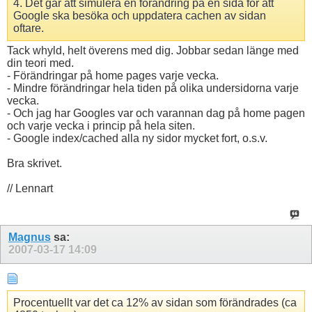
4. Det går att simulera en förändring på en sida för att
Google ska besöka och uppdatera cachen av sidan
oftare.
Tack whyld, helt överens med dig. Jobbar sedan länge med
din teori med.
- Förändringar på home pages varje vecka.
- Mindre förändringar hela tiden på olika undersidorna varje
vecka.
- Och jag har Googles var och varannan dag på home pagen
och varje vecka i princip på hela siten.
- Google index/cached alla ny sidor mycket fort, o.s.v.
Bra skrivet.
// Lennart
Magnus
sa:
2007-03-17
14:09
Procentuellt var det ca 12% av sidan som förändrades (ca