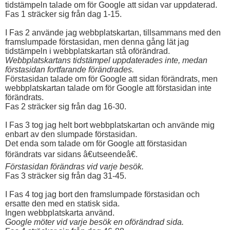
tidstämpeln talade om för Google att sidan var uppdaterad.
Fas 1 sträcker sig från dag 1-15.
I Fas 2 använde jag webbplatskartan, tillsammans med den
framslumpade förstasidan, men denna gång lät jag
tidstämpeln i webbplatskartan stå oförändrad.
Webbplatskartans tidstämpel uppdaterades inte, medan
förstasidan fortfarande förändrades.
Förstasidan talade om för Google att sidan förändrats, men
webbplatskartan talade om för Google att förstasidan inte
förändrats.
Fas 2 sträcker sig från dag 16-30.
I Fas 3 tog jag helt bort webbplatskartan och använde mig
enbart av den slumpade förstasidan.
Det enda som talade om för Google att förstasidan
förändrats var sidans â€utseendeâ€.
Förstasidan förändras vid varje besök.
Fas 3 sträcker sig från dag 31-45.
I Fas 4 tog jag bort den framslumpade förstasidan och
ersatte den med en statisk sida.
Ingen webbplatskarta använd.
Google möter vid varje besök en oförändrad sida.