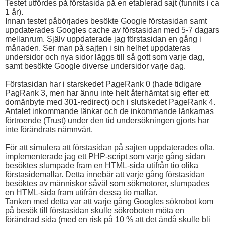
Testet utfördes på förstasida på en etablerad sajt (funnits i ca
1 år).
Innan testet påbörjades besökte Google förstasidan samt
uppdaterades Googles cache av förstasidan med 5-7 dagars
mellanrum. Själv uppdaterade jag förstasidan en gång i
månaden. Ser man på sajten i sin helhet uppdateras
undersidor och nya sidor läggs till så gott som varje dag,
samt besökte Google diverse undersidor varje dag.
Förstasidan har i starskedet PageRank 0 (hade tidigare
PagRank 3, men har ännu inte helt återhämtat sig efter ett
domänbyte med 301-redirect) och i slutskedet PageRank 4.
Antalet inkommande länkar och de inkommande länkarnas
förtroende (Trust) under den tid undersökningen gjorts har
inte förändrats nämnvärt.
För att simulera att förstasidan på sajten uppdaterades ofta,
implementerade jag ett PHP-script som varje gång sidan
besöktes slumpade fram en HTML-sida utifrån tio olika
förstasidemallar. Detta innebär att varje gång förstasidan
besöktes av människor såväl som sökmotorer, slumpades
en HTML-sida fram utifrån dessa tio mallar.
Tanken med detta var att varje gång Googles sökrobot kom
på besök till förstasidan skulle sökroboten möta en
förändrad sida (med en risk på 10 % att det ändå skulle bli