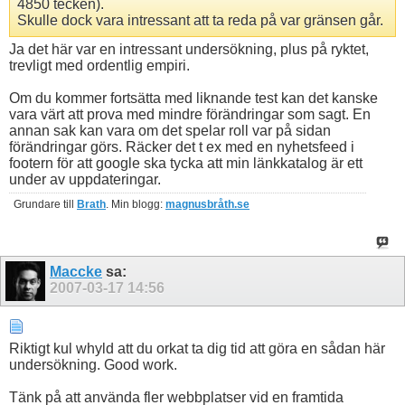
4850 tecken).
Skulle dock vara intressant att ta reda på var gränsen går.
Ja det här var en intressant undersökning, plus på ryktet,
trevligt med ordentlig empiri.
Om du kommer fortsätta med liknande test kan det kanske
vara värt att prova med mindre förändringar som sagt. En
annan sak kan vara om det spelar roll var på sidan
förändringar görs. Räcker det t ex med en nyhetsfeed i
footern för att google ska tycka att min länkkatalog är ett
under av uppdateringar.
Grundare till
Brath
. Min blogg:
magnusbråth.se
Maccke
sa:
2007-03-17
14:56
Riktigt kul whyld att du orkat ta dig tid att göra en sådan här
undersökning. Good work.
Tänk på att använda fler webbplatser vid en framtida