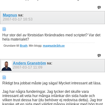
Magnus
sa:
2007-03-17
10:53
Hur stor del av förstsidan förändrades med scriptet? Var det
hela materialet?
Grundare till
Brath
. Min blogg:
magnusbråth.se
Anders Granström
sa:
2007-03-17
11:09
Riktigt bra jobbat måste jag säga! Mycket intressant att läsa.
Jag har några funderingar. Jag tycker det skulle vara
intressant att veta hur många inlänkar din sida hade och
vilken trust dessa har (du behöver ej redovisa detta). Jag tror
kanske att en sida med väldigt många inlänkar med hög trust