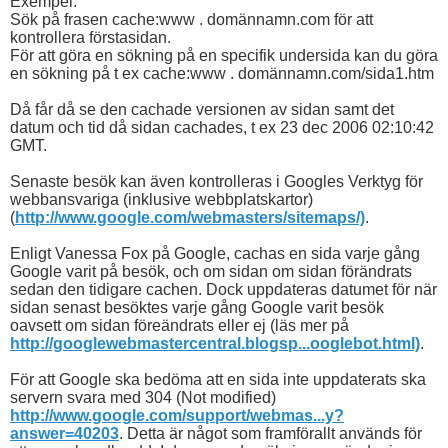
Exempel:
Sök på frasen cache:www . domännamn.com för att
kontrollera förstasidan.
För att göra en sökning på en specifik undersida kan du göra
en sökning på t ex cache:www . domännamn.com/sida1.htm
Då får då se den cachade versionen av sidan samt det
datum och tid då sidan cachades, t ex 23 dec 2006 02:10:42
GMT.
Senaste besök kan även kontrolleras i Googles Verktyg för
webbansvariga (inklusive webbplatskartor)
(
http://www.google.com/webmasters/sitemaps/)
.
Enligt Vanessa Fox på Google, cachas en sida varje gång
Google varit på besök, och om sidan om sidan förändrats
sedan den tidigare cachen. Dock uppdateras datumet för när
sidan senast besöktes varje gång Google varit besök
oavsett om sidan föreändrats eller ej (läs mer på
http://googlewebmastercentral.blogsp...ooglebot.html)
.
För att Google ska bedöma att en sida inte uppdaterats ska
servern svara med 304 (Not modified)
http://www.google.com/support/webmas...y?
answer=40203
. Detta är något som framförallt används för