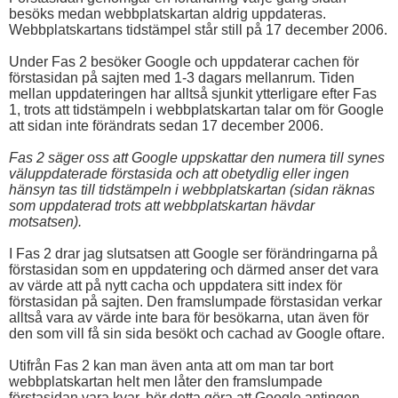
besöks medan webbplatskartan aldrig uppdateras.
Webbplatskartans tidstämpel står still på 17 december 2006.
Under Fas 2 besöker Google och uppdaterar cachen för
förstasidan på sajten med 1-3 dagars mellanrum. Tiden
mellan uppdateringen har alltså sjunkit ytterligare efter Fas
1, trots att tidstämpeln i webbplatskartan talar om för Google
att sidan inte förändrats sedan 17 december 2006.
Fas 2 säger oss att Google uppskattar den numera till synes
väluppdaterade förstasida och att obetydlig eller ingen
hänsyn tas till tidstämpeln i webbplatskartan (sidan räknas
som uppdaterad trots att webbplatskartan hävdar
motsatsen).
I Fas 2 drar jag slutsatsen att Google ser förändringarna på
förstasidan som en uppdatering och därmed anser det vara
av värde att på nytt cacha och uppdatera sitt index för
förstasidan på sajten. Den framslumpade förstasidan verkar
alltså vara av värde inte bara för besökarna, utan även för
den som vill få sin sida besökt och cachad av Google oftare.
Utifrån Fas 2 kan man även anta att om man tar bort
webbplatskartan helt men låter den framslumpade
förstasidan vara kvar, bör detta göra att Google antingen