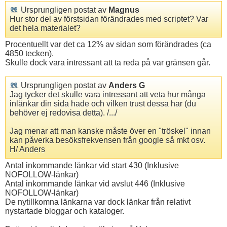
Ursprungligen postat av
Magnus
Hur stor del av förstsidan förändrades med scriptet? Var
det hela materialet?
Procentuellt var det ca 12% av sidan som förändrades (ca
4850 tecken).
Skulle dock vara intressant att ta reda på var gränsen går.
Ursprungligen postat av
Anders G
Jag tycker det skulle vara intressant att veta hur många
inlänkar din sida hade och vilken trust dessa har (du
behöver ej redovisa detta). /.../
Jag menar att man kanske måste över en "tröskel" innan
kan påverka besöksfrekvensen från google så mkt osv.
H/ Anders
Antal inkommande länkar vid start 430 (Inklusive
NOFOLLOW-länkar)
Antal inkommande länkar vid avslut 446 (Inklusive
NOFOLLOW-länkar)
De nytillkomna länkarna var dock länkar från relativt
nystartade bloggar och kataloger.