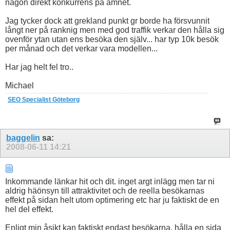
någon direkt konkurrens på ämnet.
Jag tycker dock att grekland punkt gr borde ha försvunnit
långt ner på ranknig men med god traffik verkar den hålla sig
ovenför ytan utan ens besöka den själv... har typ 10k besök
per månad och det verkar vara modellen...
Har jag helt fel tro..
Michael
SEO Specialist Göteborg
baggelin
sa:
2008-06-11
14:21
Inkommande länkar hit och dit. inget argt inlägg men tar ni
aldrig häönsyn till attraktivitet och de reella besökarnas
effekt på sidan helt utom optimering etc har ju faktiskt de en
hel del effekt.
Enligt min åsikt kan faktiskt endast besökarna, hålla en sida