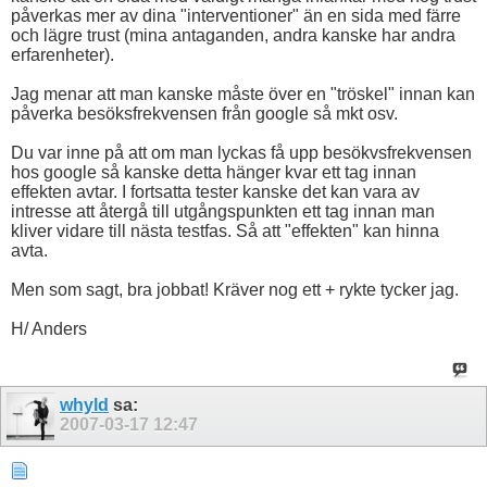
påverkas mer av dina "interventioner" än en sida med färre
och lägre trust (mina antaganden, andra kanske har andra
erfarenheter).
Jag menar att man kanske måste över en "tröskel" innan kan
påverka besöksfrekvensen från google så mkt osv.
Du var inne på att om man lyckas få upp besökvsfrekvensen
hos google så kanske detta hänger kvar ett tag innan
effekten avtar. I fortsatta tester kanske det kan vara av
intresse att återgå till utgångspunkten ett tag innan man
kliver vidare till nästa testfas. Så att "effekten" kan hinna
avta.
Men som sagt, bra jobbat! Kräver nog ett + rykte tycker jag.
H/ Anders
whyld
sa:
2007-03-17
12:47