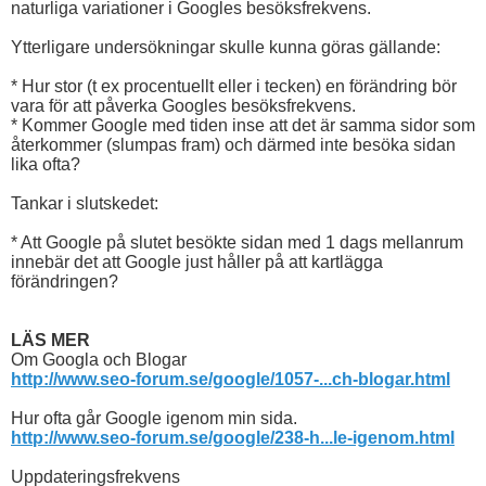
naturliga variationer i Googles besöksfrekvens.
Ytterligare undersökningar skulle kunna göras gällande:
* Hur stor (t ex procentuellt eller i tecken) en förändring bör
vara för att påverka Googles besöksfrekvens.
* Kommer Google med tiden inse att det är samma sidor som
återkommer (slumpas fram) och därmed inte besöka sidan
lika ofta?
Tankar i slutskedet:
* Att Google på slutet besökte sidan med 1 dags mellanrum
innebär det att Google just håller på att kartlägga
förändringen?
LÄS MER
Om Googla och Blogar
http://www.seo-forum.se/google/1057-...ch-blogar.html
Hur ofta går Google igenom min sida.
http://www.seo-forum.se/google/238-h...le-igenom.html
Uppdateringsfrekvens