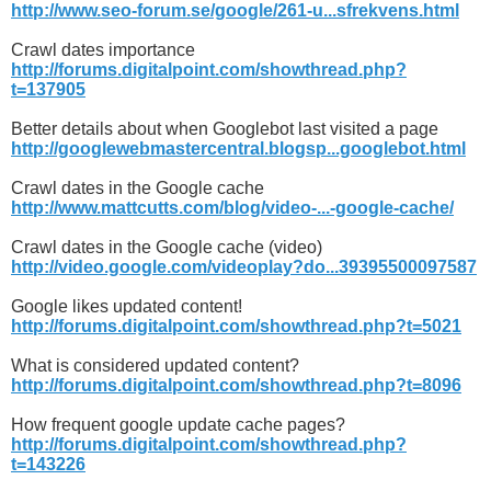
http://www.seo-forum.se/google/261-u...sfrekvens.html
Crawl dates importance
http://forums.digitalpoint.com/showthread.php?
t=137905
Better details about when Googlebot last visited a page
http://googlewebmastercentral.blogsp...googlebot.html
Crawl dates in the Google cache
http://www.mattcutts.com/blog/video-...-google-cache/
Crawl dates in the Google cache (video)
http://video.google.com/videoplay?do...39395500097587
Google likes updated content!
http://forums.digitalpoint.com/showthread.php?t=5021
What is considered updated content?
http://forums.digitalpoint.com/showthread.php?t=8096
How frequent google update cache pages?
http://forums.digitalpoint.com/showthread.php?
t=143226