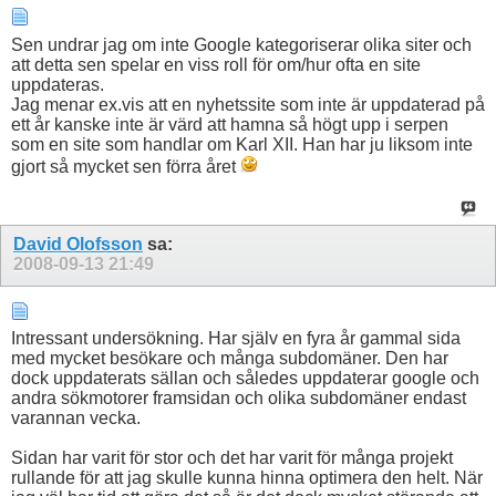
Sen undrar jag om inte Google kategoriserar olika siter och
att detta sen spelar en viss roll för om/hur ofta en site
uppdateras.
Jag menar ex.vis att en nyhetssite som inte är uppdaterad på
ett år kanske inte är värd att hamna så högt upp i serpen
som en site som handlar om Karl XII. Han har ju liksom inte
gjort så mycket sen förra året
David Olofsson
sa:
2008-09-13
21:49
Intressant undersökning. Har själv en fyra år gammal sida
med mycket besökare och många subdomäner. Den har
dock uppdaterats sällan och således uppdaterar google och
andra sökmotorer framsidan och olika subdomäner endast
varannan vecka.
Sidan har varit för stor och det har varit för många projekt
rullande för att jag skulle kunna hinna optimera den helt. När