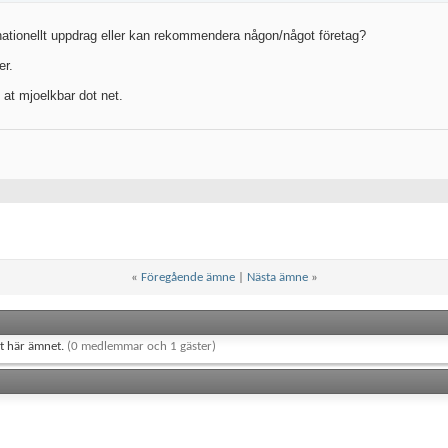
rnationellt uppdrag eller kan rekommendera någon/något företag?
er.
y at mjoelkbar dot net.
«
Föregående ämne
|
Nästa ämne
»
et här ämnet.
(0 medlemmar och 1 gäster)