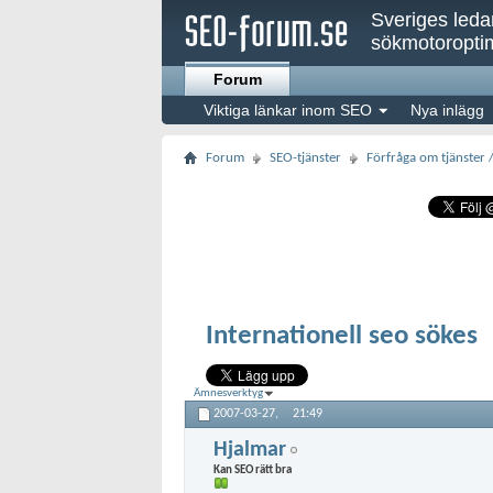
Sveriges led
sökmotoroptim
Forum
Viktiga länkar inom SEO
Nya inlägg
Forum
SEO-tjänster
Förfråga om tjänster 
Internationell seo sökes
Ämnesverktyg
2007-03-27,
21:49
Hjalmar
Kan SEO rätt bra