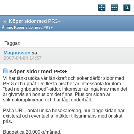
Köper sidor med PR3+
Ämne:
Köper sidor med PR3+
Taggar:
Magnusson
sa:
2007-04-04
14:57
Köper sidor med PR3+
Vi har tänkt utöka vår länkkraft och söker därför sidor med
PR 3 och uppåt. De flesta nischer är intressanta förutom
"bad neighbourhood"-sidor. Inkomster är inga krav men det
är givetvis en bonus om det finns. Plus om sidan är
sökmotoroptimerad och har lågt underhåll.
PM:a URL, antal unika besökare/dag, hur länge sidan har
existerat och eventuella intäkter tillsammans med önskat
pris.
Budget ca 20.000kr/månad.