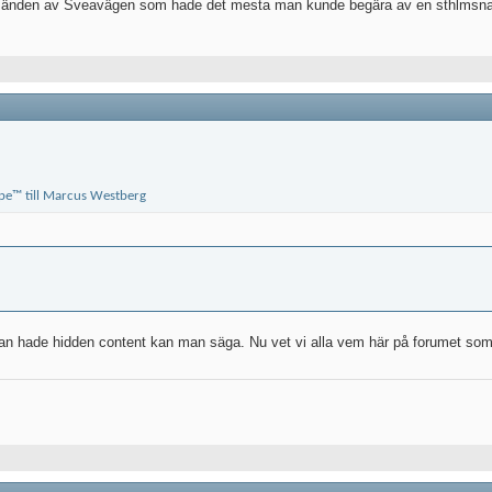
ra änden av Sveavägen som hade det mesta man kunde begära av en sthlmsnatt
han hade hidden content kan man säga. Nu vet vi alla vem här på forumet so