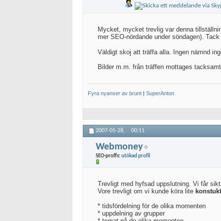
Mycket, mycket trevlig var denna tillställ
mer SEO-nördande under söndagen). Tack 
Väldigt skoj att träffa alla. Ingen nämnd i
Bilder m.m. från träffen mottages tacksamt
Fyra nyanser av brunt
|
SuperAnton
2007-05-28,
00:11
Webmoney
SEO-proffs:
utökad profil
Trevligt med hyfsad uppslutning. Vi får sikta
Vore trevligt om vi kunde köra lite
konstukt
* tidsfördelning för de olika momenten
* uppdelning av grupper
* temat på de olika momenten