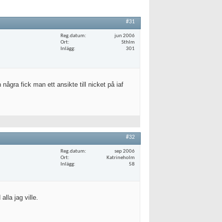
#31
Reg.datum
jun 2006
Ort
Sthlm
Inlägg
301
några fick man ett ansikte till nicket på iaf
#32
Reg.datum
sep 2006
Ort
Katrineholm
Inlägg
58
lla jag ville.