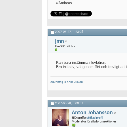
//Andreas
2007-05-27,
23:26
jmn
Kan SEO rätt bra
Kan bara instämma i lovkören.
Bra initiativ, väl genom fört och trevligt att 
adventsljus
som vulkan
2007-05-28,
00:07
Anton Johansson
SEO-proffs:
utökad profil
Moderator för alla forumsektioner