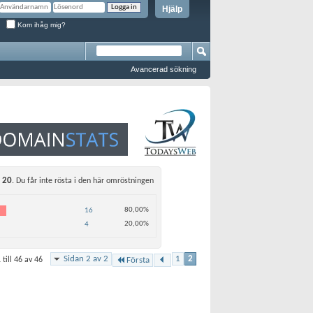
Hjälp
Kom ihåg mig?
Avancerad sökning
20
. Du får inte rösta i den här omröstningen
80,00%
16
20,00%
4
Sidan 2 av 2
1
2
 till 46 av 46
Första