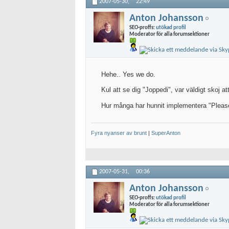
2007-05-30,
22:49
Anton Johansson
SEO-proffs:
utökad profil
Moderator för alla forumsektioner
Hehe.. Yes we do.
Kul att se dig "Joppedi", var väldigt skoj 
Hur många har hunnit implementera "Pleas
Fyra nyanser av brunt
|
SuperAnton
2007-05-31,
00:36
Anton Johansson
SEO-proffs:
utökad profil
Moderator för alla forumsektioner