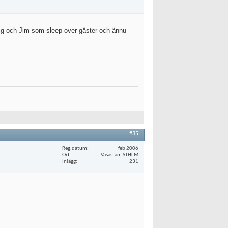
 mig och Jim som sleep-over gäster och ännu
#35
Reg.datum
feb 2006
Ort
Vasastan, STHLM
Inlägg
231