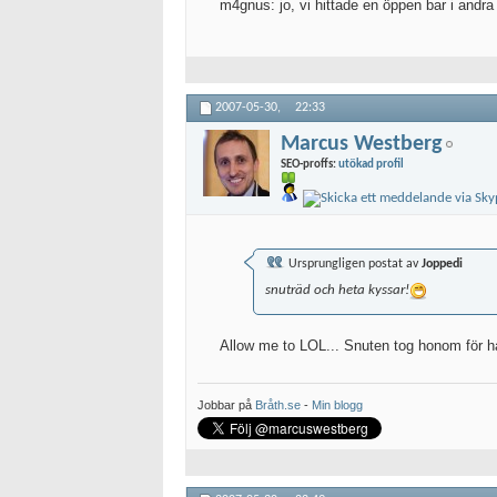
m4gnus: jo, vi hittade en öppen bar i and
2007-05-30,
22:33
Marcus Westberg
SEO-proffs:
utökad profil
Ursprungligen postat av
Joppedi
snuträd och heta kyssar!
Allow me to LOL... Snuten tog honom för 
Jobbar på
Bråth.se
-
Min blogg