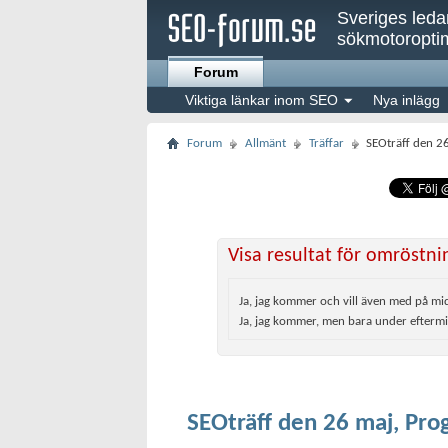
Sveriges led
sökmotoroptim
Forum
Viktiga länkar inom SEO
Nya inlägg
Forum
Allmänt
Träffar
SEOträff den 2
Visa resultat för omröstni
Ja, jag kommer och vill även med på mi
Ja, jag kommer, men bara under efterm
SEOträff den 26 maj, Pr