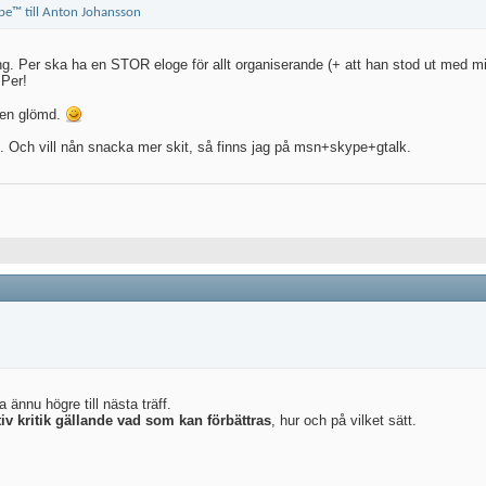
ning. Per ska ha en STOR eloge för allt organiserande (+ att han stod ut med
Per!
ngen glömd.
. Och vill nån snacka mer skit, så finns jag på msn+skype+gtalk.
 ännu högre till nästa träff.
iv kritik gällande vad som kan förbättras
, hur och på vilket sätt.