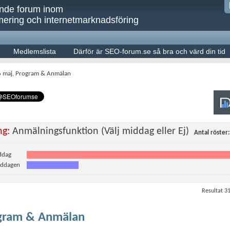
ande forum inom
ering och internetmarknadsföring
Medlemslista
Därför är SEO-forum.se så bra och värd din tid
6 maj, Program & Anmälan
ng:
Anmälningsfunktion (Välj middag eller Ej)
Antal röster
ddag
iddagen
Resultat 31
ogram & Anmälan