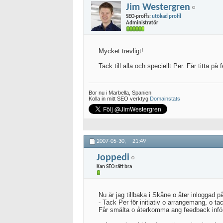
Jim Westergren
SEO-proffs:
utökad profil
Administratör
Mycket trevligt!
Tack till alla och speciellt Per. Får titta p
Bor nu i Marbella, Spanien
Kolla in mitt SEO verktyg
Domainstats
2007-05-30,
21:49
Joppedi
Kan SEO rätt bra
Nu är jag tillbaka i Skåne o åter inloggad 
- Tack Per för initiativ o arrangemang, o tack 
Får smälta o återkomma ang feedback inför