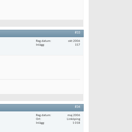
#33
Reg.datum
okt 2006
Inlägg
157
#34
Reg.datum
maj 2006
Ort
Linköping
Inlägg
1 018