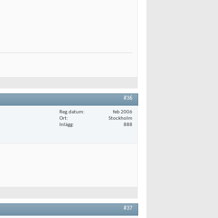
#36
Reg.datum
feb 2006
Ort
Stockholm
Inlägg
888
#37