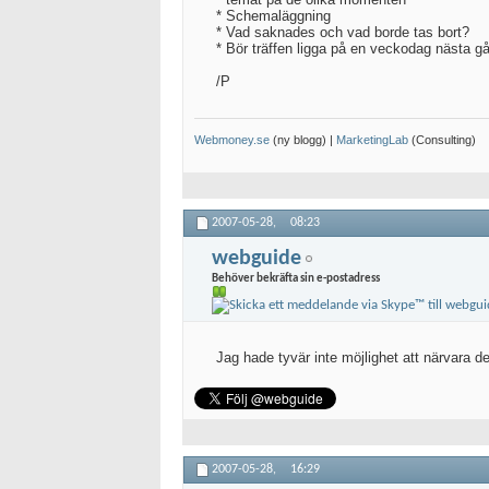
* Schemaläggning
* Vad saknades och vad borde tas bort?
* Bör träffen ligga på en veckodag nästa g
/P
Webmoney.se
(ny blogg) |
MarketingLab
(Consulting)
2007-05-28,
08:23
webguide
Behöver bekräfta sin e-postadress
Jag hade tyvär inte möjlighet att närvara d
2007-05-28,
16:29