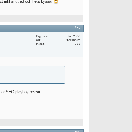
 inkl snuträd och heta kyssar!
#39
Reg.datum
feb 2006
Ort
Stockholm
Inlägg
533
m är SEO playboy också..