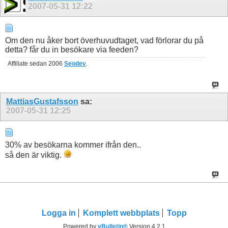
2007-05-31
12:22
Om den nu åker bort överhuvudtaget, vad förlorar du på
detta? får du in besökare via feeden?
Affiliate sedan 2006
Seodev
.
MattiasGustafsson
sa:
2007-05-31
12:25
30% av besökarna kommer ifrån den..
så den är viktig.
Logga in
Komplett webbplats
Topp
Powered by
vBulletin®
Version 4.2.1