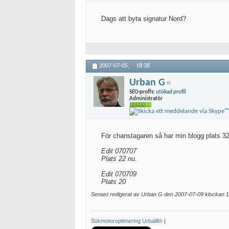
Dags att byta signatur Nord?
2007-07-05,
18:38
Urban G
SEO-proffs:
utökad profil
Administratör
För chanstagaren så har min blogg plats 32 
Edit 070707
Plats 22 nu.
Edit 070709
Plats 20
Senast redigerat av Urban G den 2007-07-09 klockan
1
Sökmotoroptimering Urbalill®
|