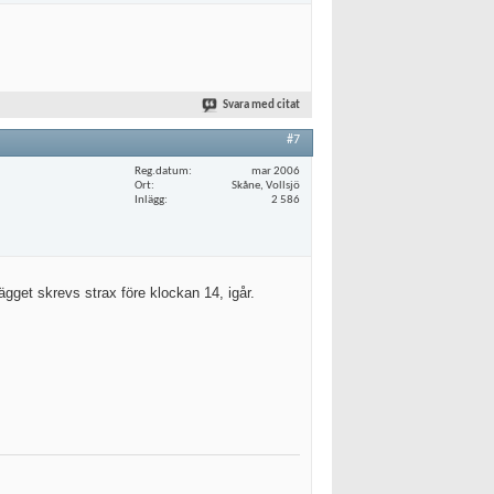
Svara med citat
#7
Reg.datum
mar 2006
Ort
Skåne, Vollsjö
Inlägg
2 586
gget skrevs strax före klockan 14, igår.