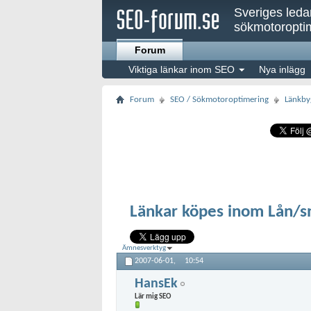
Sveriges led
sökmotoroptim
Forum
Viktiga länkar inom SEO
Nya inlägg
Forum
SEO / Sökmotoroptimering
Länkby
Länkar köpes inom Lån/s
Ämnesverktyg
2007-06-01,
10:54
HansEk
Lär mig SEO