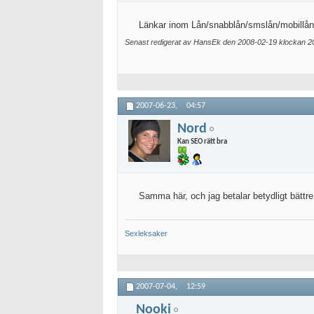
Länkar inom Lån/snabblån/smslån/mobillån
Senast redigerat av HansEk den 2008-02-19 klockan
2
2007-06-23,
04:57
Nord
Kan SEO rätt bra
Samma här, och jag betalar betydligt bättre 
Sexleksaker
2007-07-04,
12:59
Nooki