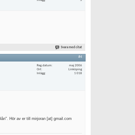
Inlägg
3
Svara med citat
#4
Reg.datum
maj 2006
Ort
Linköping
Inlägg
1 018
n". Hör av er till mirjoran [at] gmail.com