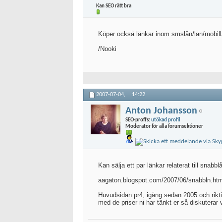
Kan SEO rätt bra
Köper också länkar inom smslån/lån/mobillå
/Nooki
2007-07-04,
14:22
Anton Johansson
SEO-proffs:
utökad profil
Moderator för alla forumsektioner
Kan sälja ett par länkar relaterat till snabbl
aagaton.blogspot.com/2007/06/snabbln.htm
Huvudsidan pr4, igång sedan 2005 och riktigt
med de priser ni har tänkt er så diskuterar v