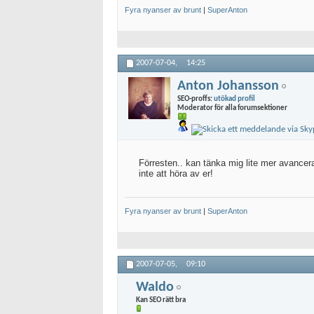
Fyra nyanser av brunt
|
SuperAnton
2007-07-04,
14:25
Anton Johansson
SEO-proffs:
utökad profil
Moderator för alla forumsektioner
Förresten.. kan tänka mig lite mer avancera
inte att höra av er!
Fyra nyanser av brunt
|
SuperAnton
2007-07-05,
09:10
Waldo
Kan SEO rätt bra