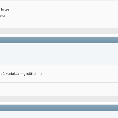
 bytes.
0:33
.
så kontakta mig istället. ;-)