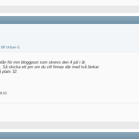
ån för min bloggpost som skrevs den 4 juli i år.
t. Så skicka ett pm om du vill finnas där med två länkar.
å plats 32.
8:10
.