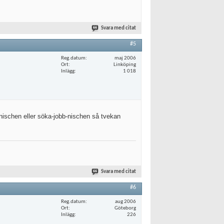
Svara med citat
#5
Reg.datum
maj 2006
Ort
Linköping
Inlägg
1 018
-nischen eller söka-jobb-nischen så tvekan
Svara med citat
#6
Reg.datum
aug 2006
Ort
Göteborg
Inlägg
226