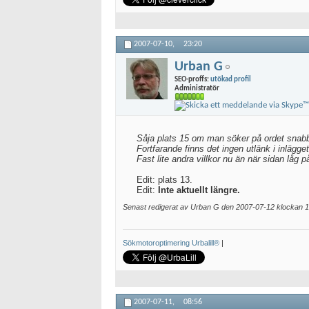
2007-07-10,
23:20
Urban G
SEO-proffs:
utökad profil
Administratör
Såja plats 15 om man söker på ordet snabbl
Fortfarande finns det ingen utlänk i inlägge
Fast lite andra villkor nu än när sidan låg p
Edit: plats 13.
Edit:
Inte aktuellt längre.
Senast redigerat av Urban G den 2007-07-12 klockan
1
Sökmotoroptimering Urbalill®
|
2007-07-11,
08:56