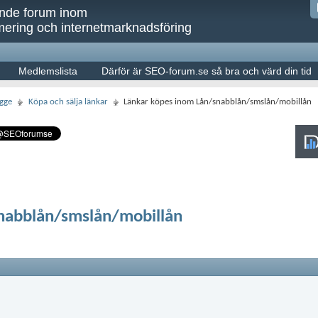
ande forum inom
ering och internetmarknadsföring
Medlemslista
Därför är SEO-forum.se så bra och värd din tid
gge
Köpa och sälja länkar
Länkar köpes inom Lån/snabblån/smslån/mobillån
nabblån/smslån/mobillån