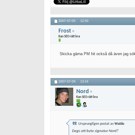
2007-07-09,
12:50
Frost
Kan SEO rätt bra
Skicka gärna PM hit också då även jag sö
2007-07-09,
13:14
Nord
Kan SEO rätt bra
Ursprungligen postat av
Waldo
Dags att byta signatur Nord?