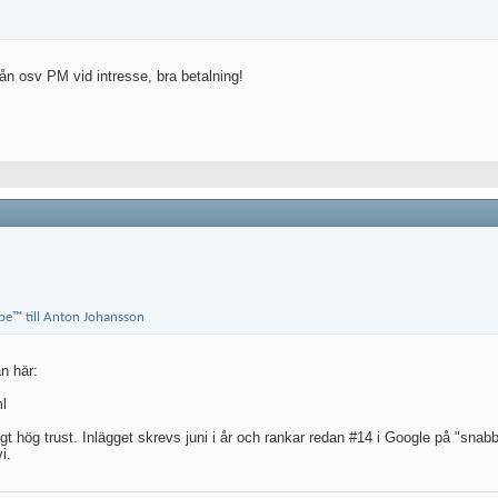
n osv PM vid intresse, bra betalning!
ån här:
l
 hög trust. Inlägget skrevs juni i år och rankar redan #14 i Google på "snabblå
i.