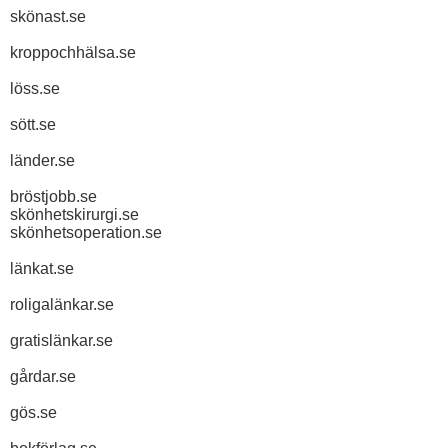
skönast.se
kroppochhälsa.se
löss.se
sött.se
länder.se
bröstjobb.se
skönhetskirurgi.se
skönhetsoperation.se
länkat.se
roligalänkar.se
gratislänkar.se
gårdar.se
gös.se