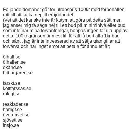
Följande domäner går för utropspris 100kr med förbehållen
rätt till att tacka nej till erbjudandet.
(Vet att det kanske inte är kutym att göra på detta sätt men
jag anser mig få säga nej till ett bud på miniminivå eller bud
som inte når mina förväntningar, hoppas ingen tar illa upp av
detta. 100kr gränsen är mest till för att få bort alla 1kr bud
och sånt.. jag är inte intresserad av att sälja utan gillar att
förvärva och har inget emot att betala för ännu ett år)
ölhall.se
ölhallen.se
ökänd.se
bilbärgaren.se
färskt.se
köttfärssås.se
rökigt.se
reakläder.se
härligt.se
överdrivet.se
sjövett.se
insjö.se