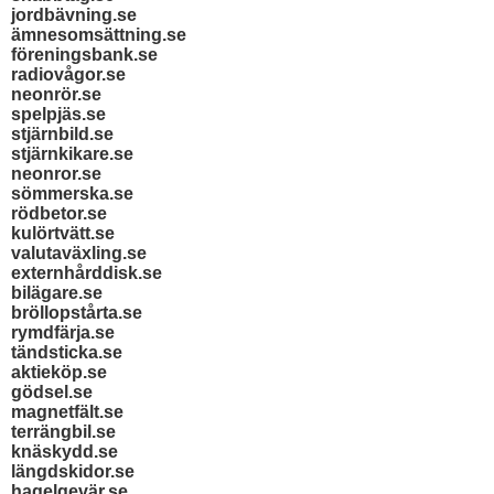
jordbävning.se
ämnesomsättning.se
föreningsbank.se
radiovågor.se
neonrör.se
spelpjäs.se
stjärnbild.se
stjärnkikare.se
neonror.se
sömmerska.se
rödbetor.se
kulörtvätt.se
valutaväxling.se
externhårddisk.se
bilägare.se
bröllopstårta.se
rymdfärja.se
tändsticka.se
aktieköp.se
gödsel.se
magnetfält.se
terrängbil.se
knäskydd.se
längdskidor.se
hagelgevär.se