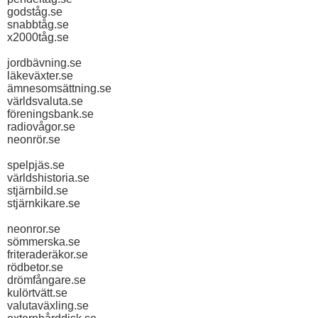
godståg.se
snabbtåg.se
x2000tåg.se
jordbävning.se
läkeväxter.se
ämnesomsättning.se
världsvaluta.se
föreningsbank.se
radiovågor.se
neonrör.se
spelpjäs.se
världshistoria.se
stjärnbild.se
stjärnkikare.se
neonror.se
sömmerska.se
friteraderäkor.se
rödbetor.se
drömfångare.se
kulörtvätt.se
valutaväxling.se