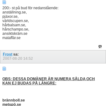
200:- st på bud för nedanstående:
anställning.se,
pjäxor.se,
världscupen.se,
hårbalsam.se,
hårschampo.se,
ansiktskräm.se
mataffär.se
Frost
sa:
2007-08-20
14:52
OBS: DESSA DOMÄNER ÄR NUMERA SÅLDA OCH
KAN EJ BUDAS PÅ LÄNGRE:
brännboll.se
metspö.se