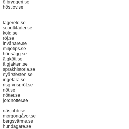
ölbryggeri.se
höstlov.se
lägereld.se
scoutkläder.se
köld.se
röj.se
invånare.se
miljötips.se
hönsägg.se
älgkött.se
älgjakten.se
språkhistoria.se
nyårsfesten.se
ingefära.se
risgrynsgröt.se
nöt.se
nötter.se
jordnötter.se
näsjobb.se
morgongåvor.se
bergsvärme.se
hundägare.se