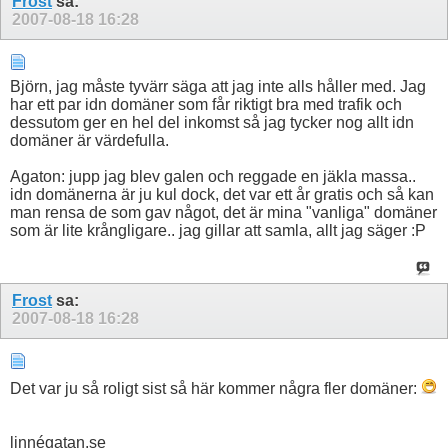
Frost
sa:
2007-08-18
16:28
Björn, jag måste tyvärr säga att jag inte alls håller med. Jag
har ett par idn domäner som får riktigt bra med trafik och
dessutom ger en hel del inkomst så jag tycker nog allt idn
domäner är värdefulla.
Agaton: jupp jag blev galen och reggade en jäkla massa..
idn domänerna är ju kul dock, det var ett år gratis och så kan
man rensa de som gav något, det är mina "vanliga" domäner
som är lite krångligare.. jag gillar att samla, allt jag säger :P
Frost
sa:
2007-08-18
16:28
Det var ju så roligt sist så här kommer några fler domäner:
linnégatan.se