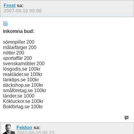
Frost
sa:
2007-08-18
00:00
inkomna bud:
sömnpiller 200
målarfärger 200
nötter 200
sportaffär 200
svenskamöbler 200
lösgodis.se 100kr
reakläder.se 100kr
länktips.se 100kr
däckshop.se 100kr
småföretag.se 100kr
länder.se 1000
Kökluckor.se 100kr
Bokförlag.se 100kr
Feldon
sa:
2007-08-18
00:23