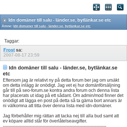
Idn domäner till salu - länder.se, bytlänkar.se etc
Ämne:
Idn domäner till salu - länder.se, bytlänkar.se etc
Taggar:
Frost
sa:
2007-08-17
23:59
Idn domäner till salu - länder.se, bytlänkar.se
etc
Eftersom jag är relativt ny på detta forum ber jag om ursäkt
om detta inlägg är onödigt. Jag vet ej hur domänförsäljning
går till på seo-forum.se kontra andra forum och denna lista
har placerats ut idag på ett sådant. Om admin/mod finner det
onödigt att lägga en post på detta så ta gärna bort annars är
ni välkomna att titta över denna lista med idn-domäner.
Jag förbehåller mig rättan att tacka nej till alla bud samt att
ev köpare alltid står för överlåtelseavgifter.
-------------------------------------------------------------------------