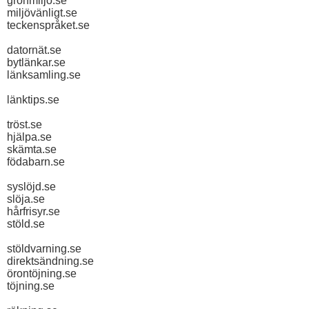
grönmiljö.se
miljövänligt.se
teckenspråket.se
datornät.se
bytlänkar.se
länksamling.se
länktips.se
tröst.se
hjälpa.se
skämta.se
födabarn.se
syslöjd.se
slöja.se
hårfrisyr.se
stöld.se
stöldvarning.se
direktsändning.se
örontöjning.se
töjning.se