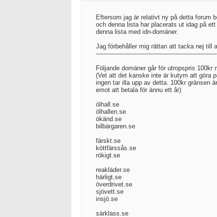
Eftersom jag är relativt ny på detta forum 
och denna lista har placerats ut idag på et
denna lista med idn-domäner.
Jag förbehåller mig rättan att tacka nej till 
--------------------------------------------------------------
Följande domäner går för utropspris 100kr med
(Vet att det kanske inte är kutym att göra 
ingen tar illa upp av detta. 100kr gränsen är 
emot att betala för ännu ett år)
ölhall.se
ölhallen.se
ökänd.se
bilbärgaren.se
färskt.se
köttfärssås.se
rökigt.se
reakläder.se
härligt.se
överdrivet.se
sjövett.se
insjö.se
särklass.se