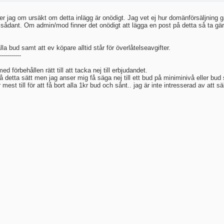
ber jag om ursäkt om detta inlägg är onödigt. Jag vet ej hur domänförsäljning g
t sådant. Om admin/mod finner det onödigt att lägga en post på detta så ta gärn
alla bud samt att ev köpare alltid står för överlåtelseavgifter.
-----------
 förbehållen rätt till att tacka nej till erbjudandet.
på detta sätt men jag anser mig få säga nej till ett bud på miniminivå eller bu
mest till för att få bort alla 1kr bud och sånt.. jag är inte intresserad av att sä