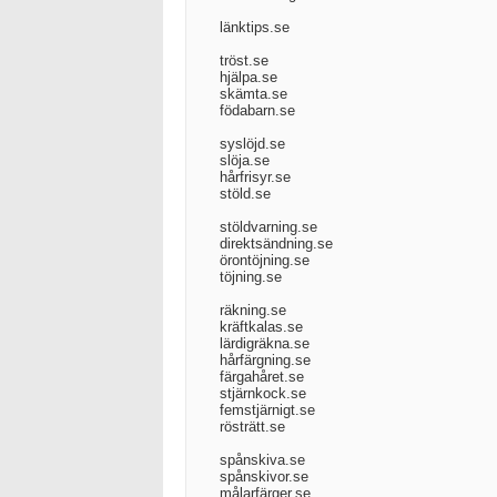
länktips.se
tröst.se
hjälpa.se
skämta.se
födabarn.se
syslöjd.se
slöja.se
hårfrisyr.se
stöld.se
stöldvarning.se
direktsändning.se
örontöjning.se
töjning.se
räkning.se
kräftkalas.se
lärdigräkna.se
hårfärgning.se
färgahåret.se
stjärnkock.se
femstjärnigt.se
rösträtt.se
spånskiva.se
spånskivor.se
målarfärger.se