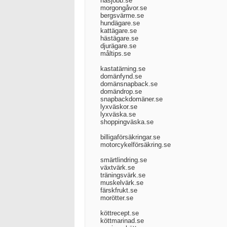
näsjobb.se
morgongåvor.se
bergsvärme.se
hundägare.se
kattägare.se
hästägare.se
djurägare.se
måltips.se
kastatärning.se
domänfynd.se
domänsnapback.se
domändrop.se
snapbackdomäner.se
lyxväskor.se
lyxväska.se
shoppingväska.se
billigaförsäkringar.se
motorcykelförsäkring.se
smärtlindring.se
växtvärk.se
träningsvärk.se
muskelvärk.se
färskfrukt.se
morötter.se
köttrecept.se
köttmarinad.se