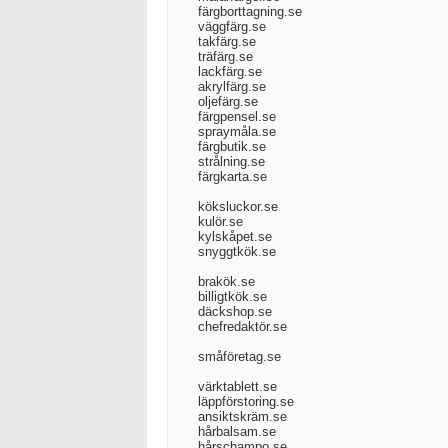
färgborttagning.se
väggfärg.se
takfärg.se
träfärg.se
lackfärg.se
akrylfärg.se
oljefärg.se
färgpensel.se
spraymåla.se
färgbutik.se
strålning.se
färgkarta.se
köksluckor.se
kulör.se
kylskåpet.se
snyggtkök.se
brakök.se
billigtkök.se
däckshop.se
chefredaktör.se
småföretag.se
värktablett.se
läppförstoring.se
ansiktskräm.se
hårbalsam.se
hårschampo.se