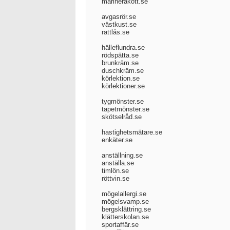
marinerakött.se
avgasrör.se
västkust.se
rattlås.se
hälleflundra.se
rödspätta.se
brunkräm.se
duschkräm.se
körlektion.se
körlektioner.se
tygmönster.se
tapetmönster.se
skötselråd.se
hastighetsmätare.se
enkäter.se
anställning.se
anställa.se
timlön.se
röttvin.se
mögelallergi.se
mögelsvamp.se
bergsklättring.se
klätterskolan.se
sportaffär.se