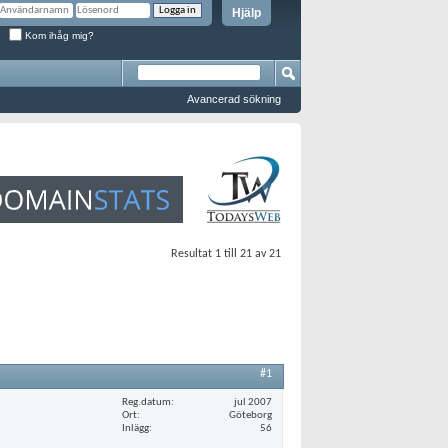
Hjälp
Kom ihåg mig?
Avancerad sökning
Resultat 1 till 21 av 21
#1
Reg.datum
jul 2007
Ort
Göteborg
Inlägg
56