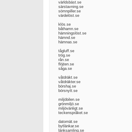
världsbäst.se
särstavning.se
sömnpiller.se
värdelöst.se
klös.se
båthamn.se
hämningslöst.se
hämnd.se
hämnas.se
tågluff.se
trög.se
rån.se
flöjten.se
såga.se
våtdräkt.se
våtdräkter.se
börshaj.se
börsnytt.se
miljöbilen.se
grönmiljö.se
miljövänligt.se
teckenspråket.se
datornät.se
bytlänkar.se
länksamling.se