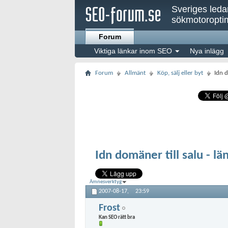
Sveriges led
sökmotoroptim
Forum
Viktiga länkar inom SEO
Nya inlägg
Forum
Allmänt
Köp, sälj eller byt
Idn d
Idn domäner till salu - lä
Ämnesverktyg
2007-08-17,
23:59
Frost
Kan SEO rätt bra