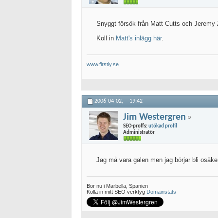
Snyggt försök från Matt Cutts och Jeremy 
Koll in
Matt's inlägg här
.
www.firstly.se
2006-04-02,
19:42
Jim Westergren
SEO-proffs:
utökad profil
Administratör
Jag må vara galen men jag börjar bli osäker
Bor nu i Marbella, Spanien
Kolla in mitt SEO verktyg
Domainstats