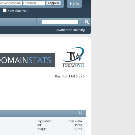
Hjälp
Kom ihåg mig?
Avancerad sökning
Resultat 1 till 5 av 5
#1
Reg.datum
mar 2006
Ort
Piteå
Inlägg
1 074