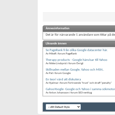
Ämnesinformation
Det är för närvarande 1 användare som tittar på d
Liknande ämnen
Se PageRank från olika Google datacenter här.
Av MikeR i forum PageRank
Therapy products - Google hänvisar till Yahoo
Av Nikke Lindqvist i forum Övrigt
Skillnaden mellan Google, Yahoo och MSN..
Av Pat i forum Google
En teori värd att diskutera
Av Hjalmar i forum Förtroende "trust" och straff "penalty"
GahooYoogle- Google och Yahoo i samma sökmoto
Av Anton Johansson i forum SEO-verktyg