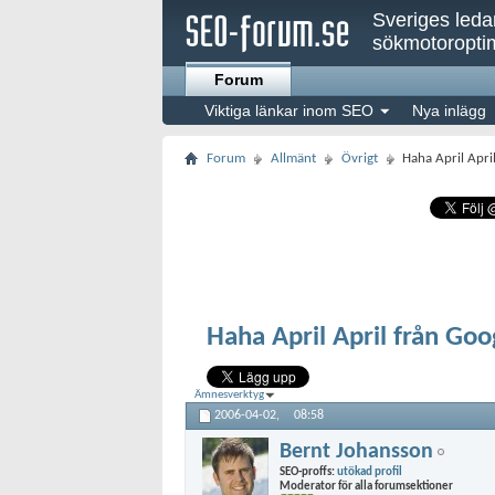
Sveriges led
sökmotoroptim
Forum
Viktiga länkar inom SEO
Nya inlägg
Forum
Allmänt
Övrigt
Haha April Apri
Haha April April från Go
Ämnesverktyg
2006-04-02,
08:58
Bernt Johansson
SEO-proffs:
utökad profil
Moderator för alla forumsektioner