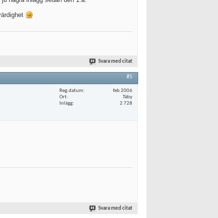
ovärdighet
Svara med citat
#5
Reg.datum
feb 2006
Ort
Täby
Inlägg
2 728
Svara med citat