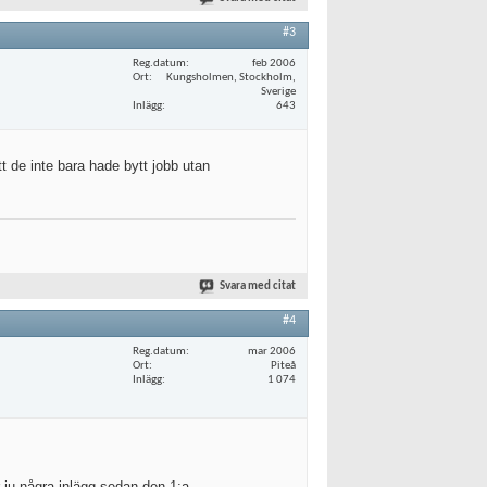
#3
Reg.datum
feb 2006
Ort
Kungsholmen, Stockholm,
Sverige
Inlägg
643
tt de inte bara hade bytt jobb utan
Svara med citat
#4
Reg.datum
mar 2006
Ort
Piteå
Inlägg
1 074
r ju några inlägg sedan den 1:a.