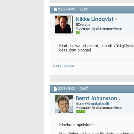
2006-04-02,
22:26
Nikke Lindqvist
SEO-proffs
Moderator för alla forumsektioner
Klart det var ett skämt, och ett väldigt lyc
dessutom bloggar!
Nikke
Lindqvist
2006-04-03,
06:47
Bernt Johansson
SEO-proffs:
utökad profil
Moderator för alla forumsektioner
Klockrent aprilskämt...
Misstänker att bevisen för detta inte komme