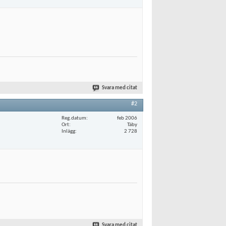
Svara med citat
#2
Reg.datum
feb 2006
Ort
Täby
Inlägg
2 728
Svara med citat