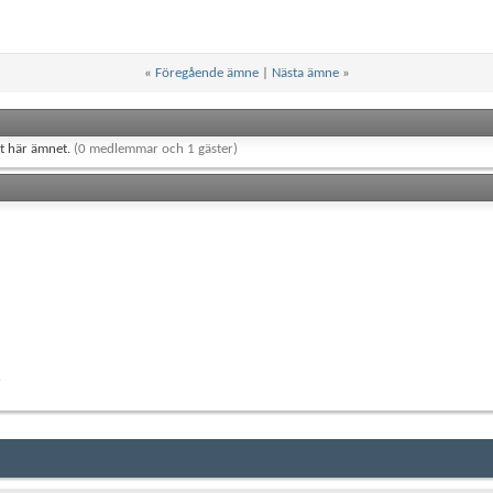
«
Föregående ämne
|
Nästa ämne
»
et här ämnet.
(0 medlemmar och 1 gäster)
r