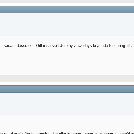
kat sådant dessutom. Gillar särskilt Jeremy Zawodnys krystade förklaring till a
r att visa sig förrän, kanske idag eller imorgon. Ingen av bloggarna innehålle