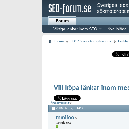
Sveriges led
sökmotoroptim
Forum
Viktiga länkar inom SEO
Nya inlägg
Forum
SEO / Sökmotoroptimering
Länkby
Vill köpa länkar inom me
Ämnesverktyg
2008-02-05,
14:39
mmiioo
Lär mig SEO