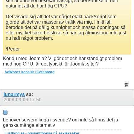
site är däremot besökarmässigt, så det kanske är helt
naturligt att du har hög CPU?
Det visade sig att det var något elakt hack/script som
gjorde att det var massor av trafik via mig. I mitt fall
berodde det på dålig kunnighet och massa öppningar, så
efter mycket säkerhetsfixar så har jag åtminstone inte just
nu haft något problem.
/Peder
Kör du med Joomla? Vi gör det och har ständigt problem
med hög CPU, är det typiskt för Joomla-siter?
AdWords konsult i Götebborg
lunarmys
sa:
2008-03-06
17:50
behöver servern ligga i sverige? om inte så finns det ju
ganska många alternativ
Lustfynd.se - prisjämförelse på sexleksaker