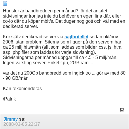
Hur stor är bandbredden per månad? för det antalet
sidvisningar tror jag inte du behöver en egen lina där, eller
co-lo där du köper mbit/s. Det duger nog gott och väl med en
dedikerad server.
Kör själv dedikerad server via
sajthotellet
sedan okt/nov
2006, utan problem. Siterna som ligger på den servern har
ca 25 milj hits/mån (allt som laddas som bilder, css, js, htm,
asp, php filer som laddas för varje sidvisning).
Sidvisningarna per månad uppgår till ca 4.5 - 5 milj/mån.
Ingen värsting server. Enkel cpu, 2GB ram ...
var det nu 200Gb bandbredd som ingick tro ... gör av med 80
- 90 GB/mån
Kan rekomenderas
/Patrik
Jimmy
sa:
2008-03-05
22:37