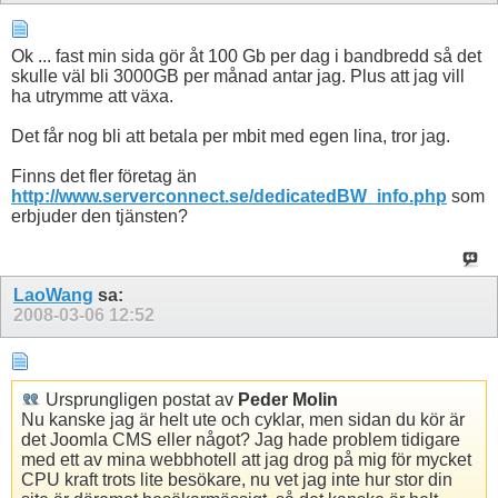
Ok ... fast min sida gör åt 100 Gb per dag i bandbredd så det
skulle väl bli 3000GB per månad antar jag. Plus att jag vill
ha utrymme att växa.
Det får nog bli att betala per mbit med egen lina, tror jag.
Finns det fler företag än
http://www.serverconnect.se/dedicatedBW_info.php
som
erbjuder den tjänsten?
LaoWang
sa:
2008-03-06
12:52
Ursprungligen postat av
Peder Molin
Nu kanske jag är helt ute och cyklar, men sidan du kör är
det Joomla CMS eller något? Jag hade problem tidigare
med ett av mina webbhotell att jag drog på mig för mycket
CPU kraft trots lite besökare, nu vet jag inte hur stor din