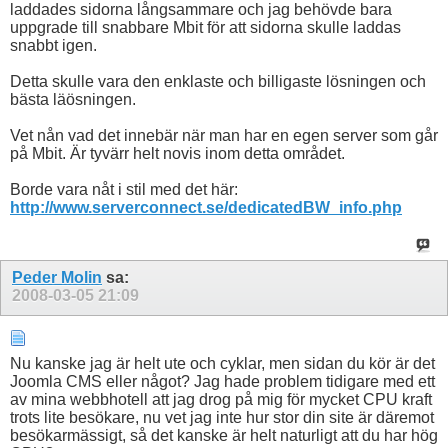
laddades sidorna långsammare och jag behövde bara
uppgrade till snabbare Mbit för att sidorna skulle laddas
snabbt igen.
Detta skulle vara den enklaste och billigaste lösningen och
bästa läösningen.
Vet nån vad det innebär när man har en egen server som går
på Mbit. Är tyvärr helt novis inom detta området.
Borde vara nåt i stil med det här:
http://www.serverconnect.se/dedicatedBW_info.php
Peder Molin
sa:
2008-03-05
21:09
Nu kanske jag är helt ute och cyklar, men sidan du kör är det
Joomla CMS eller något? Jag hade problem tidigare med ett
av mina webbhotell att jag drog på mig för mycket CPU kraft
trots lite besökare, nu vet jag inte hur stor din site är däremot
besökarmässigt, så det kanske är helt naturligt att du har hög