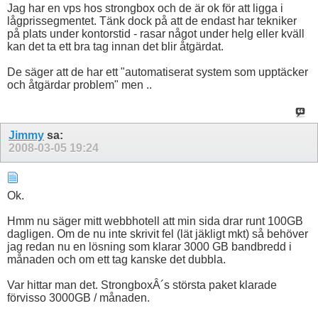
Jag har en vps hos strongbox och de är ok för att ligga i
lågprissegmentet. Tänk dock på att de endast har tekniker
på plats under kontorstid - rasar något under helg eller kväll
kan det ta ett bra tag innan det blir åtgärdat.
De säger att de har ett "automatiserat system som upptäcker
och åtgärdar problem" men ..
Jimmy
sa:
2008-03-05
19:24
Ok.
Hmm nu säger mitt webbhotell att min sida drar runt 100GB
dagligen. Om de nu inte skrivit fel (lät jäkligt mkt) så behöver
jag redan nu en lösning som klarar 3000 GB bandbredd i
månaden och om ett tag kanske det dubbla.
Var hittar man det. StrongboxÂ´s största paket klarade
förvisso 3000GB / månaden.