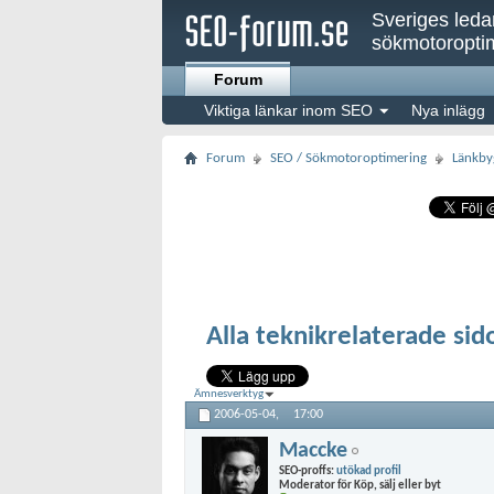
Sveriges led
sökmotoroptim
Forum
Viktiga länkar inom SEO
Nya inlägg
Forum
SEO / Sökmotoroptimering
Länkby
Alla teknikrelaterade sido
Ämnesverktyg
2006-05-04,
17:00
Maccke
SEO-proffs:
utökad profil
Moderator för Köp, sälj eller byt