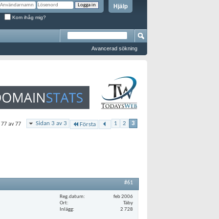
Hjälp
Kom ihåg mig?
Avancerad sökning
Sidan 3 av 3
1
2
3
l 77 av 77
Första
#61
Reg.datum
feb 2006
Ort
Täby
Inlägg
2 728