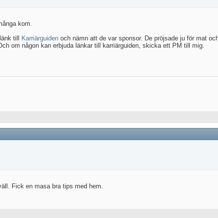
å många kom.
änk till
Karriärguiden
och nämn att de var sponsor. De pröjsade ju för mat och
h om någon kan erbjuda länkar till karriärguiden, skicka ett PM till mig.
 kväll. Fick en masa bra tips med hem.