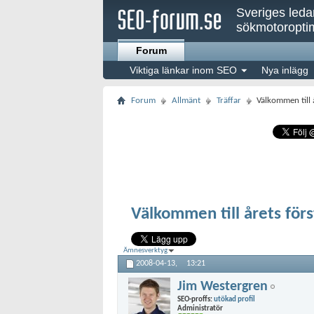
Sveriges led
sökmotoroptim
Forum
Viktiga länkar inom SEO
Nya inlägg
Forum
Allmänt
Träffar
Välkommen till 
Välkommen till årets för
Ämnesverktyg
2008-04-13,
13:21
Jim Westergren
SEO-proffs:
utökad profil
Administratör