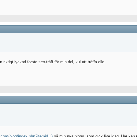
ktigt lyckad första seo-träff för min del, kul att träffa alla.
m.com/blog/index.php?itemid=3
på min nya blogg, som gick live idag. Här kan 