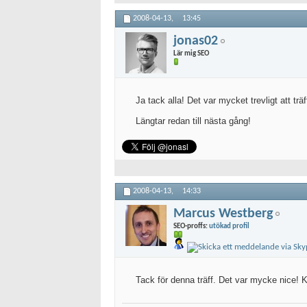
2008-04-13,
13:45
jonas02
Lär mig SEO
Ja tack alla! Det var mycket trevligt att träf
Längtar redan till nästa gång!
2008-04-13,
14:33
Marcus Westberg
SEO-proffs:
utökad profil
Tack för denna träff. Det var mycke nice!