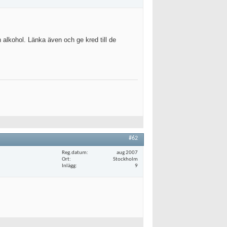
 alkohol. Länka även och ge kred till de
#62
Reg.datum
aug 2007
Ort
Stockholm
Inlägg
9