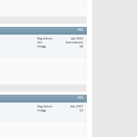
#65
Reg.datum
sep 2006
Ort
Katrineholm
Inlägg
58
#66
Reg.datum
dec 2007
Inlägg
52