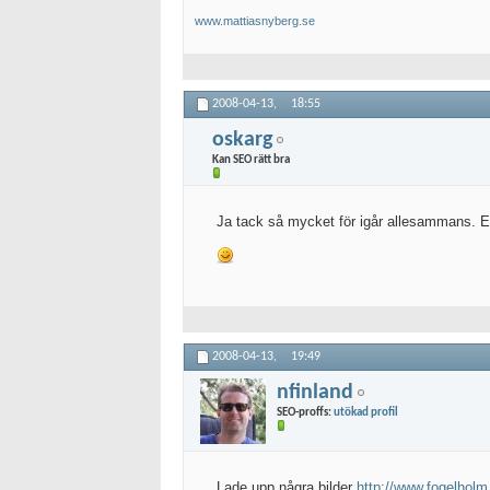
www.mattiasnyberg.se
2008-04-13,
18:55
oskarg
Kan SEO rätt bra
Ja tack så mycket för igår allesammans. En ri
2008-04-13,
19:49
nfinland
SEO-proffs:
utökad profil
Lade upp några bilder
http://www.fogelhol