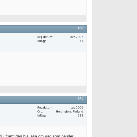
#68
Reg.datum
dec 2007
Inlägg
44
#69
Reg.datum
sep 2006
Ort
Helsingfors, Finland
Inlägg
118
ni i framtiden bla läsa om vad som händer i