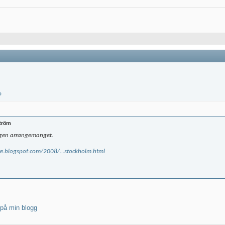
tröm
ligen arrangemanget.
re.blogspot.com/2008/...stockholm.html
r på min blogg