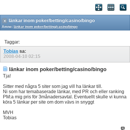
länkar inom poker/betting/casino/bingo
Ämne:
länkar inom poker/betting/casino/bingo
Taggar:
Tobias
sa:
2008-04-10
02:15
länkar inom poker/betting/casino/bingo
Tja!
Sitter med några 5 siter som jag vill ha länkar till.
Ni som har temabaserade länkar, med PR och eller ranking
PM:a mig pris för 3månadersavtal. Eventuellt skulle vi kunna
köra 5 länkar per site om dom vävs in snyggt
MVH
Tobias