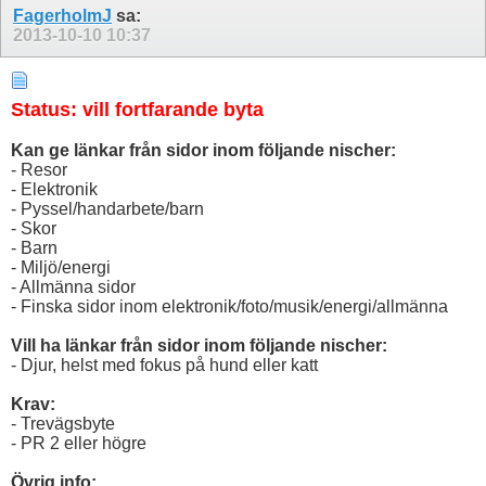
FagerholmJ
sa:
2013-10-10
10:37
Status: vill fortfarande byta
Kan ge länkar från sidor inom följande nischer:
- Resor
- Elektronik
- Pyssel/handarbete/barn
- Skor
- Barn
- Miljö/energi
- Allmänna sidor
- Finska sidor inom elektronik/foto/musik/energi/allmänna
Vill ha länkar från sidor inom följande nischer:
- Djur, helst med fokus på hund eller katt
Krav:
- Trevägsbyte
- PR 2 eller högre
Övrig info: