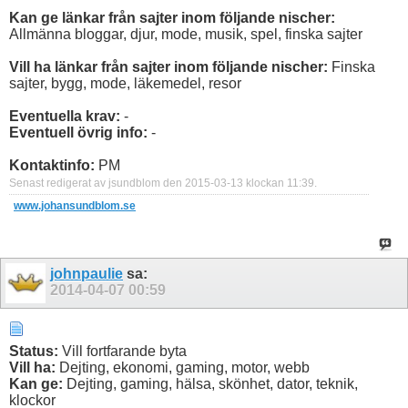
Kan ge länkar från sajter inom följande nischer:
Allmänna bloggar, djur, mode, musik, spel, finska sajter
Vill ha länkar från sajter inom följande nischer:
Finska
sajter, bygg, mode, läkemedel, resor
Eventuella krav:
-
Eventuell övrig info:
-
Kontaktinfo:
PM
Senast redigerat av jsundblom den 2015-03-13 klockan
11:39
.
www.johansundblom.se
johnpaulie
sa:
2014-04-07
00:59
Status:
Vill fortfarande byta
Vill ha:
Dejting, ekonomi, gaming, motor, webb
Kan ge:
Dejting, gaming, hälsa, skönhet, dator, teknik,
klockor