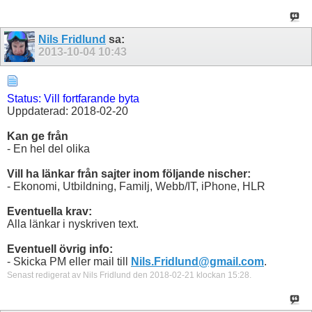
Nils Fridlund
sa:
2013-10-04
10:43
Status: Vill fortfarande byta
Uppdaterad: 2018-02-20
Kan ge från
- En hel del olika
Vill ha länkar från sajter inom följande nischer:
- Ekonomi, Utbildning, Familj, Webb/IT, iPhone, HLR
Eventuella krav:
Alla länkar i nyskriven text.
Eventuell övrig info:
- Skicka PM eller mail till
Nils.Fridlund@gmail.com
.
Senast redigerat av Nils Fridlund den 2018-02-21 klockan
15:28
.