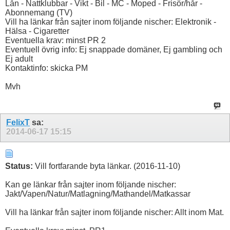
Lån - Nattklubbar - Vikt - Bil - MC - Moped - Frisör/hår -
Abonnemang (TV)
Vill ha länkar från sajter inom följande nischer: Elektronik -
Hälsa - Cigaretter
Eventuella krav: minst PR 2
Eventuell övrig info: Ej snappade domäner, Ej gambling och
Ej adult
Kontaktinfo: skicka PM
Mvh
FelixT
sa:
2014-06-17
15:15
Status:
Vill fortfarande byta länkar. (2016-11-10)
Kan ge länkar från sajter inom följande nischer:
Jakt/Vapen/Natur/Matlagning/Mathandel/Matkassar
Vill ha länkar från sajter inom följande nischer: Allt inom Mat.