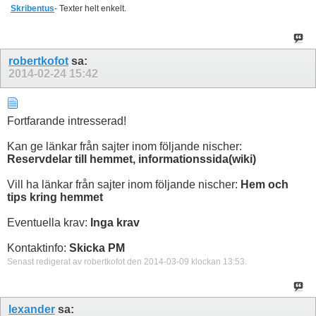
Skribentus
- Texter helt enkelt.
robertkofot
sa:
2014-02-24
15:42
Fortfarande intresserad!
Kan ge länkar från sajter inom följande nischer:
Reservdelar till hemmet, informationssida(wiki)
Vill ha länkar från sajter inom följande nischer:
Hem och
tips kring hemmet
Eventuella krav:
Inga krav
Kontaktinfo:
Skicka PM
Senast redigerat av robertkofot den 2014-03-09 klockan
13:53
.
lexander
sa: