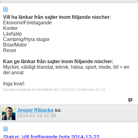
Vill ha länkar från sajter inom följande nischer:
Ekonomi/Företagande
Kontor
Läxhjälp
Camping/Hyra stugor
Bilar/Motor
Resor
Kan ge länkar från sajter inom följande nischer:
Mycket, väldigt blandat, teknik, hälsa, sport, mode, bil + en
del annat
Inga kvar!
Senast redigerat av Kreditkort den 2014-01-16 klockan
15:14
.
Jesper Ribacka
sa:
2014-01-10
22:48
Status: Vill fortfarande byta 2014-12-22