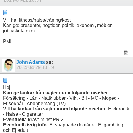
2014-04-22
10:54
Vill ha: fitness/hälsa/träning/kost
Kan ge: presenter, högtider, politik, ekonomi, möbler,
jobb/skola m.m
PM!
John Adams
sa:
2014-04-29
10:19
Hej.
Kan ge länkar från sajter inom följande nischer:
Försäkring - Lån - Nattklubbar - Vikt - Bil - MC - Moped -
Frisör/hår - Abonnemang (TV)
Vill ha länkar från sajter inom följande nischer:
Elektronik
- Hälsa - Cigaretter
Eventuella krav:
minst PR 2
Eventuell övrig info:
Ej snappade domäner, Ej gambling
och Ej adult