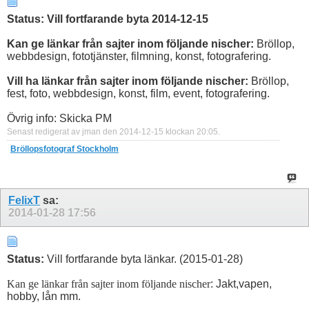
Status: Vill fortfarande byta 2014-12-15
Kan ge länkar från sajter inom följande nischer:
Bröllop,
webbdesign, fototjänster, filmning, konst, fotografering.
Vill ha länkar från sajter inom följande nischer:
Bröllop,
fest, foto, webbdesign, konst, film, event, fotografering.
Övrig info: Skicka PM
Senast redigerat av jman den 2014-12-15 klockan
20:05
.
Bröllopsfotograf Stockholm
FelixT
sa:
2014-01-28
17:56
Status:
Vill fortfarande byta länkar. (2015-01-28)
Kan ge länkar från sajter inom följande nischer
: Jakt,vapen,
hobby, lån mm.