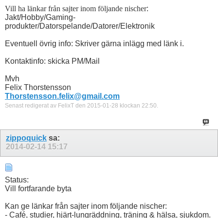
Vill ha länkar från sajter inom följande nischer
:
Jakt/Hobby/Gaming-
produkter/Datorspelande/Datorer/Elektronik
Eventuell övrig info: Skriver gärna inlägg med länk i.
Kontaktinfo: skicka PM/Mail
Mvh
Felix Thorstensson
Thorstensson.felix@gmail.com
Senast redigerat av FelixT den 2015-01-28 klockan
22:50
.
zippoquick
sa:
2014-02-14
15:17
Status:
Vill fortfarande byta
Kan ge länkar från sajter inom följande nischer:
- Café, studier, hjärt-lungräddning, träning & hälsa, sjukdom.