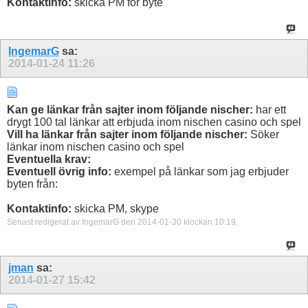
Kontaktinfo:
skicka PM för byte
IngemarG
sa:
2014-01-24
11:26
Kan ge länkar från sajter inom följande nischer:
har ett
drygt 100 tal länkar att erbjuda inom nischen casino och spel
Vill ha länkar från sajter inom följande nischer:
Söker
länkar inom nischen casino och spel
Eventuella krav:
Eventuell övrig info:
exempel på länkar som jag erbjuder
byten från:
Kontaktinfo:
skicka PM, skype
Senast redigerat av IngemarG den 2014-01-30 klockan
10:19
.
jman
sa:
2014-01-27
15:42