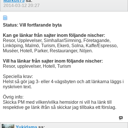
Markus75
sa:
2014-03-12
20:27
Status: Vill fortfarande byta
Kan ge länkar från sajter inom följande nischer:
Resor, Upplevelser, Simhallar/Simning, Företagande,
Linköping, Malmö, Turism, Ekerö, Solna, Kaffe/Espresso,
Muséer, Hotell, Parker, Restauranger, Nöjen.
Vill ha länkar från sajter inom följande nischer:
Resor, upplevelser, Hotell, Turism
Speciella krav:
Helst så gör jag 3- eller 4-vägsbyten och att länkarna läggs i
nyskriven text.
Övrig info:
Skicka PM med vilken/vilka hemsidor ni vill ha länk till
respektive ge länk ifrån så skickar jag tillbaka ett förslag.
Yukidama
sa: