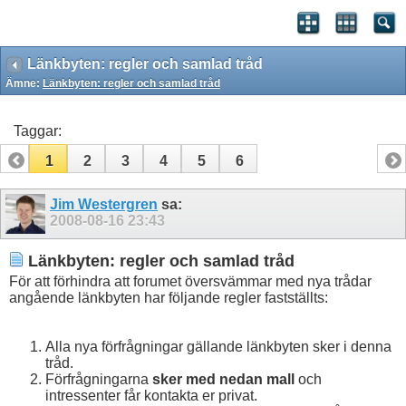
Länkbyten: regler och samlad tråd
Ämne:
Länkbyten: regler och samlad tråd
Taggar:
1
2
3
4
5
6
Jim Westergren
sa:
2008-08-16
23:43
Länkbyten: regler och samlad tråd
För att förhindra att forumet översvämmar med nya trådar
angående länkbyten har följande regler fastställts:
Alla nya förfrågningar gällande länkbyten sker i denna
tråd.
Förfrågningarna
sker med nedan mall
och
intressenter får kontakta er privat.