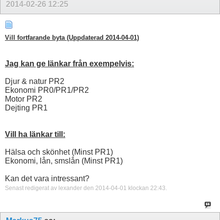
2014-02-26
12:25
Vill fortfarande byta (Uppdaterad 2014-04-01)
Jag kan ge länkar från exempelvis:
Djur & natur PR2
Ekonomi PR0/PR1/PR2
Motor PR2
Dejting PR1
Vill ha länkar till:
Hälsa och skönhet (Minst PR1)
Ekonomi, lån, smslån (Minst PR1)
Kan det vara intressant?
Senast redigerat av lexander den 2014-04-01 klockan
22:43
.