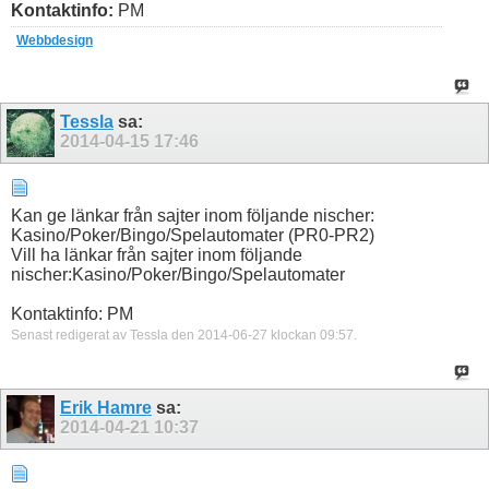
Kontaktinfo:
PM
Webbdesign
Tessla
sa:
2014-04-15
17:46
Kan ge länkar från sajter inom följande nischer:
Kasino/Poker/Bingo/Spelautomater (PR0-PR2)
Vill ha länkar från sajter inom följande
nischer:Kasino/Poker/Bingo/Spelautomater
Kontaktinfo: PM
Senast redigerat av Tessla den 2014-06-27 klockan
09:57
.
Erik Hamre
sa:
2014-04-21
10:37