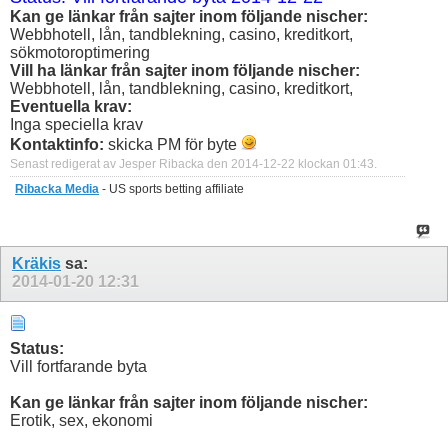
Kan ge länkar från sajter inom följande nischer:
Webbhotell, lån, tandblekning, casino, kreditkort,
sökmotoroptimering
Vill ha länkar från sajter inom följande nischer:
Webbhotell, lån, tandblekning, casino, kreditkort,
Eventuella krav:
Inga speciella krav
Kontaktinfo:
skicka PM för byte
Senast redigerat av Jesper Ribacka den 2014-12-22 klockan
01:43
.
Ribacka Media
- US sports betting affiliate
Kräkis
sa:
2014-01-20
12:31
Status:
Vill fortfarande byta
Kan ge länkar från sajter inom följande nischer:
Erotik, sex, ekonomi