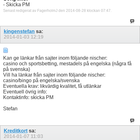
- Skicka PM
Senast redigerat av FagerholmJ den 2014-08-28 klockan
07:47
.
kingenstefan
sa:
2014-01-03
12:19
Kan ge länkar från sajter inom följande nischer:
casino och sportsbetting, mestadels på engelska (några få
på svenska)
Vill ha länkar från sajter inom följande nischer:
casino/bingo på engelska/svenska
Eventuella krav: likvärdig kvalitet, få utlänkar
Eventuell övrig info:
Kontaktinfo: skicka PM
Stefan
Kreditkort
sa:
2014-01-07
11:03