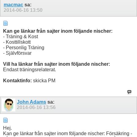
macmac
sa:
2014-06-16
13:50
Kan ge länkar från sajter inom följande nischer:
- Träning & Kost
- Kosttillskott
- Personlig Träning
- Självförsvar
Vill ha länkar från sajter inom följande nischer:
Endast träningsrelaterat.
Kontaktinfo:
skicka PM
John Adams
sa:
2014-06-16
13:56
Hej.
Kan ge länkar från sajter inom följande nischer: Försäkring -