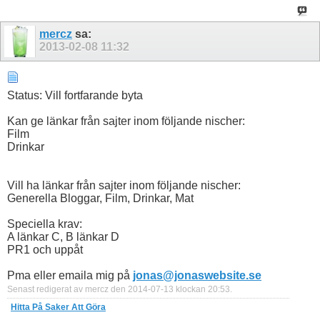
mercz
sa:
2013-02-08
11:32
Status: Vill fortfarande byta
Kan ge länkar från sajter inom följande nischer:
Film
Drinkar
Vill ha länkar från sajter inom följande nischer:
Generella Bloggar, Film, Drinkar, Mat
Speciella krav:
A länkar C, B länkar D
PR1 och uppåt
Pma eller emaila mig på
jonas@jonaswebsite.se
Senast redigerat av mercz den 2014-07-13 klockan
20:53
.
Hitta På Saker Att Göra