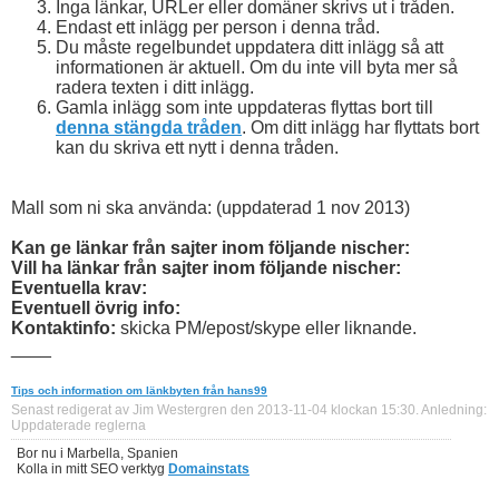
Inga länkar, URLer eller domäner skrivs ut i tråden.
Endast ett inlägg per person i denna tråd.
Du måste regelbundet uppdatera ditt inlägg så att
informationen är aktuell. Om du inte vill byta mer så
radera texten i ditt inlägg.
Gamla inlägg som inte uppdateras flyttas bort till
denna stängda tråden
.
Om ditt inlägg har flyttats bort
kan du skriva ett nytt i denna tråden.
Mall som ni ska använda: (uppdaterad 1 nov 2013)
Kan ge länkar från sajter inom följande nischer:
Vill ha länkar från sajter inom följande nischer:
Eventuella krav:
Eventuell övrig info:
Kontaktinfo:
skicka PM/epost/skype eller liknande.
____
Tips och information om länkbyten från hans99
Senast redigerat av Jim Westergren den 2013-11-04 klockan
15:30
.
Anledning:
Uppdaterade reglerna
Bor nu i Marbella, Spanien
Kolla in mitt SEO verktyg
Domainstats