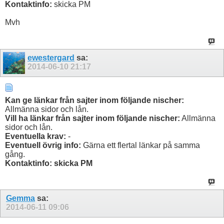
Kontaktinfo:
skicka PM
Mvh
ewestergard
sa:
2014-06-10
21:17
Kan ge länkar från sajter inom följande nischer:
Allmänna sidor och lån.
Vill ha länkar från sajter inom följande nischer:
Allmänna
sidor och lån.
Eventuella krav:
-
Eventuell övrig info:
Gärna ett flertal länkar på samma
gång.
Kontaktinfo: skicka PM
Gemma
sa:
2014-06-11
09:06