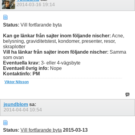
2014-03-16
19:14
Status:
Vill fortfarande byta
Kan ge länkar från sajter inom följande nischer:
Acne,
belysning, graviditetstest, kondomer, presenter, resor,
skraplotter
Vill ha länkar från sajter inom följande nischer:
Samma
som ovan
Eventuella krav:
3- eller 4-vägsbyte
Eventuell övrig info:
Nope
Kontaktinfo: PM
Viktor Nilsson
jsundblom
sa:
2014-04-04
10:54
Status:
Vill fortfarande byta
2015-03-13