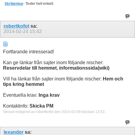
Skribentus
- Texter helt enkelt.
robertkofot
sa:
2014-02-24
15:42
Fortfarande intresserad!
Kan ge länkar från sajter inom följande nischer:
Reservdelar till hemmet, informationssida(wiki)
Vill ha länkar från sajter inom följande nischer:
Hem och
tips kring hemmet
Eventuella krav:
Inga krav
Kontaktinfo:
Skicka PM
Senast redigerat av robertkofot den 2014-03-09 klockan
13:53
.
lexander
sa: