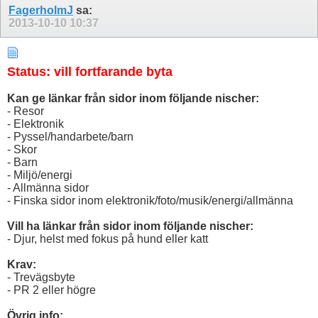
FagerholmJ
sa:
2013-10-10
10:37
Status: vill fortfarande byta
Kan ge länkar från sidor inom följande nischer:
- Resor
- Elektronik
- Pyssel/handarbete/barn
- Skor
- Barn
- Miljö/energi
- Allmänna sidor
- Finska sidor inom elektronik/foto/musik/energi/allmänna
Vill ha länkar från sidor inom följande nischer:
- Djur, helst med fokus på hund eller katt
Krav:
- Trevägsbyte
- PR 2 eller högre
Övrig info: