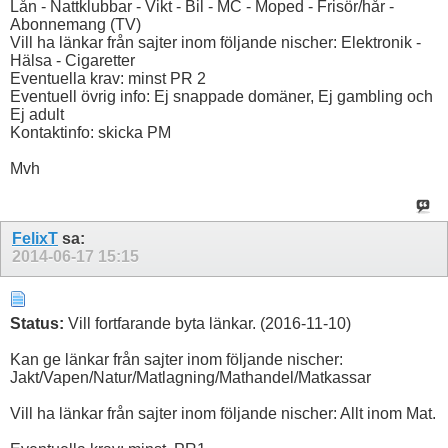
Lån - Nattklubbar - Vikt - Bil - MC - Moped - Frisör/hår -
Abonnemang (TV)
Vill ha länkar från sajter inom följande nischer: Elektronik -
Hälsa - Cigaretter
Eventuella krav: minst PR 2
Eventuell övrig info: Ej snappade domäner, Ej gambling och
Ej adult
Kontaktinfo: skicka PM
Mvh
FelixT
sa:
2014-06-17
15:15
Status:
Vill fortfarande byta länkar. (2016-11-10)
Kan ge länkar från sajter inom följande nischer:
Jakt/Vapen/Natur/Matlagning/Mathandel/Matkassar
Vill ha länkar från sajter inom följande nischer: Allt inom Mat.