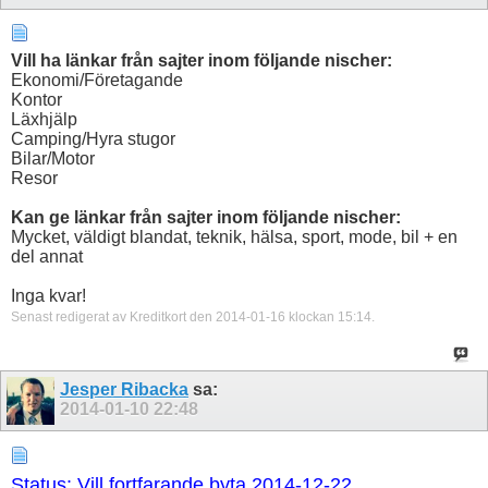
Vill ha länkar från sajter inom följande nischer:
Ekonomi/Företagande
Kontor
Läxhjälp
Camping/Hyra stugor
Bilar/Motor
Resor
Kan ge länkar från sajter inom följande nischer:
Mycket, väldigt blandat, teknik, hälsa, sport, mode, bil + en
del annat
Inga kvar!
Senast redigerat av Kreditkort den 2014-01-16 klockan
15:14
.
Jesper Ribacka
sa:
2014-01-10
22:48
Status: Vill fortfarande byta 2014-12-22