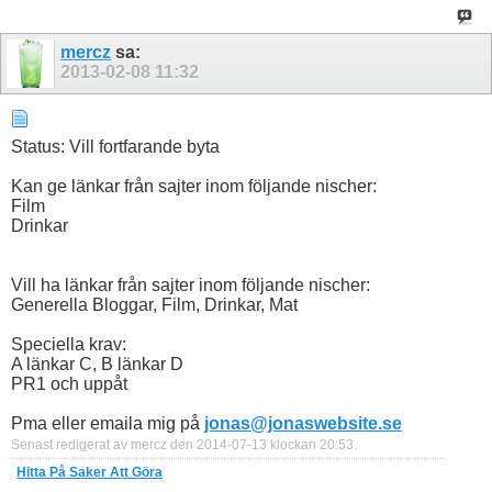
mercz
sa:
2013-02-08
11:32
Status: Vill fortfarande byta
Kan ge länkar från sajter inom följande nischer:
Film
Drinkar
Vill ha länkar från sajter inom följande nischer:
Generella Bloggar, Film, Drinkar, Mat
Speciella krav:
A länkar C, B länkar D
PR1 och uppåt
Pma eller emaila mig på
jonas@jonaswebsite.se
Senast redigerat av mercz den 2014-07-13 klockan
20:53
.
Hitta På Saker Att Göra