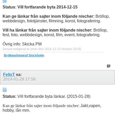
Status: Vill fortfarande byta 2014-12-15
Kan ge länkar från sajter inom följande nischer:
Bröllop,
webbdesign, fototjänster, filmning, konst, fotografering.
Vill ha länkar från sajter inom följande nischer:
Bröllop,
fest, foto, webbdesign, konst, film, event, fotografering.
Övrig info: Skicka PM
Senast redigerat av jman den 2014-12-15 klockan
20:05
.
Bröllopsfotograf Stockholm
FelixT
sa:
2014-01-28
17:56
Status:
Vill fortfarande byta länkar. (2015-01-28)
Kan ge länkar från sajter inom följande nischer
: Jakt,vapen,
hobby, lån mm.