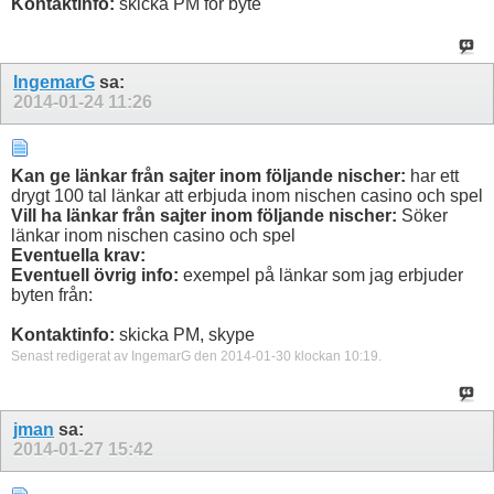
Kontaktinfo:
skicka PM för byte
IngemarG
sa:
2014-01-24
11:26
Kan ge länkar från sajter inom följande nischer:
har ett
drygt 100 tal länkar att erbjuda inom nischen casino och spel
Vill ha länkar från sajter inom följande nischer:
Söker
länkar inom nischen casino och spel
Eventuella krav:
Eventuell övrig info:
exempel på länkar som jag erbjuder
byten från:
Kontaktinfo:
skicka PM, skype
Senast redigerat av IngemarG den 2014-01-30 klockan
10:19
.
jman
sa:
2014-01-27
15:42