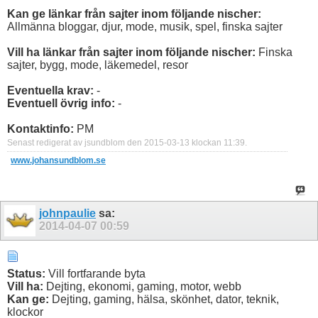
Kan ge länkar från sajter inom följande nischer:
Allmänna bloggar, djur, mode, musik, spel, finska sajter
Vill ha länkar från sajter inom följande nischer:
Finska
sajter, bygg, mode, läkemedel, resor
Eventuella krav:
-
Eventuell övrig info:
-
Kontaktinfo:
PM
Senast redigerat av jsundblom den 2015-03-13 klockan
11:39
.
www.johansundblom.se
johnpaulie
sa:
2014-04-07
00:59
Status:
Vill fortfarande byta
Vill ha:
Dejting, ekonomi, gaming, motor, webb
Kan ge:
Dejting, gaming, hälsa, skönhet, dator, teknik,
klockor