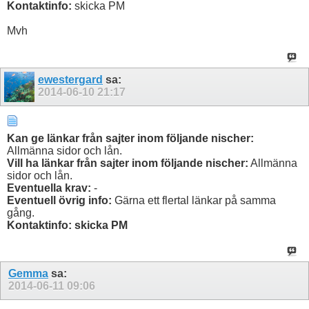
Kontaktinfo:
skicka PM
Mvh
ewestergard
sa:
2014-06-10
21:17
Kan ge länkar från sajter inom följande nischer:
Allmänna sidor och lån.
Vill ha länkar från sajter inom följande nischer:
Allmänna
sidor och lån.
Eventuella krav:
-
Eventuell övrig info:
Gärna ett flertal länkar på samma
gång.
Kontaktinfo: skicka PM
Gemma
sa:
2014-06-11
09:06