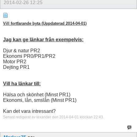
2014-02-26
12:25
Vill fortfarande byta (Uppdaterad 2014-04-01)
Jag kan ge länkar från exempelvis:
Djur & natur PR2
Ekonomi PR0/PR1/PR2
Motor PR2
Dejting PR1
Vill ha länkar till:
Hälsa och skönhet (Minst PR1)
Ekonomi, lån, smslån (Minst PR1)
Kan det vara intressant?
Senast redigerat av lexander den 2014-04-01 klockan
22:43
.