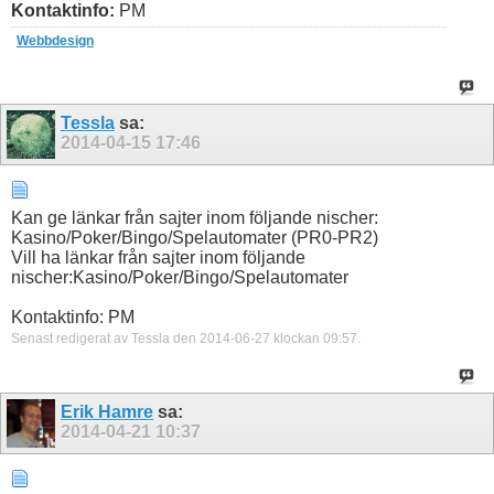
Kontaktinfo:
PM
Webbdesign
Tessla
sa:
2014-04-15
17:46
Kan ge länkar från sajter inom följande nischer:
Kasino/Poker/Bingo/Spelautomater (PR0-PR2)
Vill ha länkar från sajter inom följande
nischer:Kasino/Poker/Bingo/Spelautomater
Kontaktinfo: PM
Senast redigerat av Tessla den 2014-06-27 klockan
09:57
.
Erik Hamre
sa:
2014-04-21
10:37