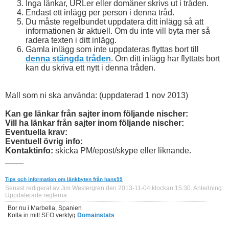
Inga länkar, URLer eller domäner skrivs ut i tråden.
Endast ett inlägg per person i denna tråd.
Du måste regelbundet uppdatera ditt inlägg så att
informationen är aktuell. Om du inte vill byta mer så
radera texten i ditt inlägg.
Gamla inlägg som inte uppdateras flyttas bort till
denna stängda tråden
.
Om ditt inlägg har flyttats bort
kan du skriva ett nytt i denna tråden.
Mall som ni ska använda: (uppdaterad 1 nov 2013)
Kan ge länkar från sajter inom följande nischer:
Vill ha länkar från sajter inom följande nischer:
Eventuella krav:
Eventuell övrig info:
Kontaktinfo:
skicka PM/epost/skype eller liknande.
____
Tips och information om länkbyten från hans99
Senast redigerat av Jim Westergren den 2013-11-04 klockan
15:30
.
Anledning:
Uppdaterade reglerna
Bor nu i Marbella, Spanien
Kolla in mitt SEO verktyg
Domainstats