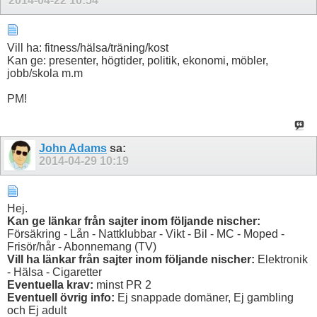
2014-04-22
10:54
Vill ha: fitness/hälsa/träning/kost
Kan ge: presenter, högtider, politik, ekonomi, möbler,
jobb/skola m.m
PM!
John Adams
sa:
2014-04-29
10:19
Hej.
Kan ge länkar från sajter inom följande nischer:
Försäkring - Lån - Nattklubbar - Vikt - Bil - MC - Moped -
Frisör/hår - Abonnemang (TV)
Vill ha länkar från sajter inom följande nischer:
Elektronik
- Hälsa - Cigaretter
Eventuella krav:
minst PR 2
Eventuell övrig info:
Ej snappade domäner, Ej gambling
och Ej adult