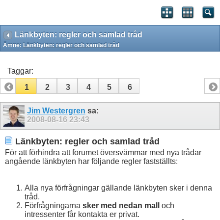
Länkbyten: regler och samlad tråd
Ämne:
Länkbyten: regler och samlad tråd
Taggar:
1
2
3
4
5
6
Jim Westergren
sa:
2008-08-16
23:43
Länkbyten: regler och samlad tråd
För att förhindra att forumet översvämmar med nya trådar
angående länkbyten har följande regler fastställts:
Alla nya förfrågningar gällande länkbyten sker i denna
tråd.
Förfrågningarna
sker med nedan mall
och
intressenter får kontakta er privat.