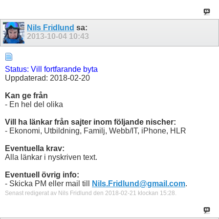
Nils Fridlund
sa:
2013-10-04
10:43
Status: Vill fortfarande byta
Uppdaterad: 2018-02-20
Kan ge från
- En hel del olika
Vill ha länkar från sajter inom följande nischer:
- Ekonomi, Utbildning, Familj, Webb/IT, iPhone, HLR
Eventuella krav:
Alla länkar i nyskriven text.
Eventuell övrig info:
- Skicka PM eller mail till
Nils.Fridlund@gmail.com
.
Senast redigerat av Nils Fridlund den 2018-02-21 klockan
15:28
.