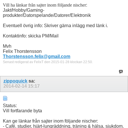
Vill ha länkar från sajter inom följande nischer
:
Jakt/Hobby/Gaming-
produkter/Datorspelande/Datorer/Elektronik
Eventuell övrig info: Skriver gärna inlägg med länk i.
Kontaktinfo: skicka PM/Mail
Mvh
Felix Thorstensson
Thorstensson.felix@gmail.com
Senast redigerat av FelixT den 2015-01-28 klockan
22:50
.
zippoquick
sa:
2014-02-14
15:17
Status:
Vill fortfarande byta
Kan ge länkar från sajter inom följande nischer:
- Café, studier, hjärt-lungräddning, träning & hälsa, sjukdom.