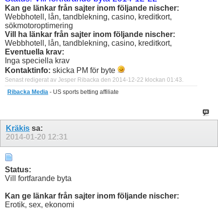
Kan ge länkar från sajter inom följande nischer:
Webbhotell, lån, tandblekning, casino, kreditkort,
sökmotoroptimering
Vill ha länkar från sajter inom följande nischer:
Webbhotell, lån, tandblekning, casino, kreditkort,
Eventuella krav:
Inga speciella krav
Kontaktinfo:
skicka PM för byte
Senast redigerat av Jesper Ribacka den 2014-12-22 klockan
01:43
.
Ribacka Media
- US sports betting affiliate
Kräkis
sa:
2014-01-20
12:31
Status:
Vill fortfarande byta
Kan ge länkar från sajter inom följande nischer:
Erotik, sex, ekonomi