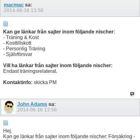
macmac
sa:
2014-06-16
13:50
Kan ge länkar från sajter inom följande nischer:
- Träning & Kost
- Kosttillskott
- Personlig Träning
- Självförsvar
Vill ha länkar från sajter inom följande nischer:
Endast träningsrelaterat.
Kontaktinfo:
skicka PM
John Adams
sa:
2014-06-16
13:56
Hej.
Kan ge länkar från sajter inom följande nischer: Försäkring -