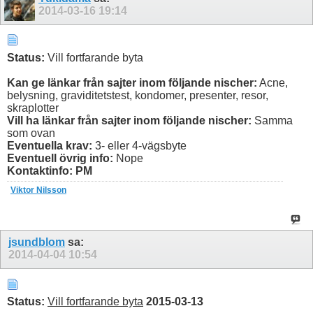
2014-03-16
19:14
Status:
Vill fortfarande byta
Kan ge länkar från sajter inom följande nischer:
Acne,
belysning, graviditetstest, kondomer, presenter, resor,
skraplotter
Vill ha länkar från sajter inom följande nischer:
Samma
som ovan
Eventuella krav:
3- eller 4-vägsbyte
Eventuell övrig info:
Nope
Kontaktinfo: PM
Viktor Nilsson
jsundblom
sa:
2014-04-04
10:54
Status:
Vill fortfarande byta
2015-03-13