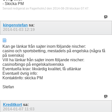
- Skicka PM
Senast redigerat av FagerholmJ den 2014-08-28 klockan
07:47
.
kingenstefan
sa:
2014-01-03
12:19
Kan ge länkar från sajter inom följande nischer:
casino och sportsbetting, mestadels på engelska (några få
på svenska)
Vill ha länkar från sajter inom följande nischer:
casino/bingo på engelska/svenska
Eventuella krav: likvärdig kvalitet, få utlänkar
Eventuell övrig info:
Kontaktinfo: skicka PM
Stefan
Kreditkort
sa:
2014-01-07
11:03