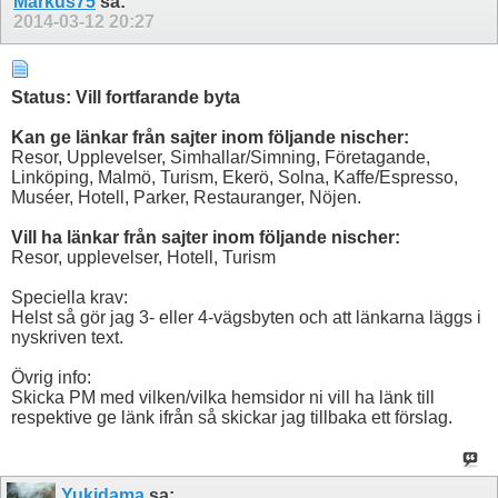
Markus75
sa:
2014-03-12
20:27
Status: Vill fortfarande byta
Kan ge länkar från sajter inom följande nischer:
Resor, Upplevelser, Simhallar/Simning, Företagande,
Linköping, Malmö, Turism, Ekerö, Solna, Kaffe/Espresso,
Muséer, Hotell, Parker, Restauranger, Nöjen.
Vill ha länkar från sajter inom följande nischer:
Resor, upplevelser, Hotell, Turism
Speciella krav:
Helst så gör jag 3- eller 4-vägsbyten och att länkarna läggs i
nyskriven text.
Övrig info:
Skicka PM med vilken/vilka hemsidor ni vill ha länk till
respektive ge länk ifrån så skickar jag tillbaka ett förslag.
Yukidama
sa: