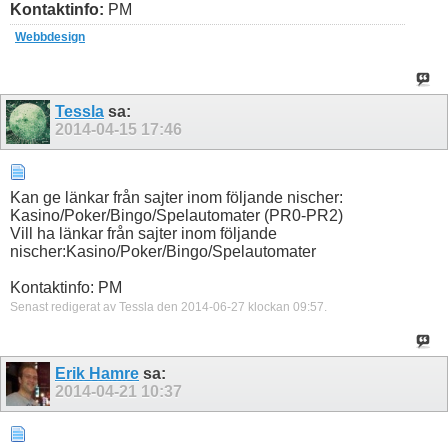
Kontaktinfo:
PM
Webbdesign
Tessla
sa:
2014-04-15
17:46
Kan ge länkar från sajter inom följande nischer:
Kasino/Poker/Bingo/Spelautomater (PR0-PR2)
Vill ha länkar från sajter inom följande
nischer:Kasino/Poker/Bingo/Spelautomater
Kontaktinfo: PM
Senast redigerat av Tessla den 2014-06-27 klockan
09:57
.
Erik Hamre
sa:
2014-04-21
10:37