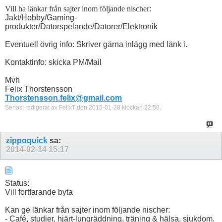
Vill ha länkar från sajter inom följande nischer
:
Jakt/Hobby/Gaming-
produkter/Datorspelande/Datorer/Elektronik
Eventuell övrig info: Skriver gärna inlägg med länk i.
Kontaktinfo: skicka PM/Mail
Mvh
Felix Thorstensson
Thorstensson.felix@gmail.com
Senast redigerat av FelixT den 2015-01-28 klockan
22:50
.
zippoquick
sa:
2014-02-14
15:17
Status:
Vill fortfarande byta
Kan ge länkar från sajter inom följande nischer:
- Café, studier, hjärt-lungräddning, träning & hälsa, sjukdom.