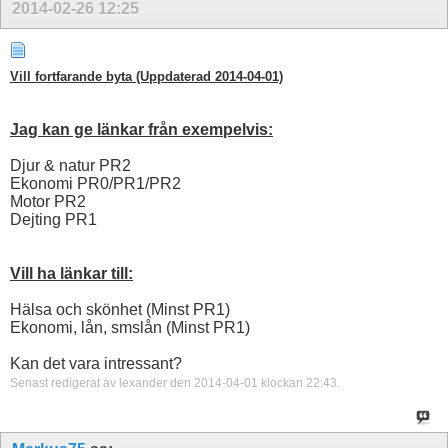
2014-02-26
12:25
Vill fortfarande byta (Uppdaterad 2014-04-01)
Jag kan ge länkar från exempelvis:
Djur & natur PR2
Ekonomi PR0/PR1/PR2
Motor PR2
Dejting PR1
Vill ha länkar till:
Hälsa och skönhet (Minst PR1)
Ekonomi, lån, smslån (Minst PR1)
Kan det vara intressant?
Senast redigerat av lexander den 2014-04-01 klockan
22:43
.