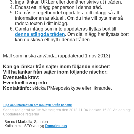
Inga länkar, URLer eller domäner skrivs ut i tråden.
Endast ett inlägg per person i denna tråd.
Du måste regelbundet uppdatera ditt inlägg så att
informationen är aktuell. Om du inte vill byta mer så
radera texten i ditt inlägg.
Gamla inlägg som inte uppdateras flyttas bort till
denna stängda tråden
.
Om ditt inlägg har flyttats bort
kan du skriva ett nytt i denna tråden.
Mall som ni ska använda: (uppdaterad 1 nov 2013)
Kan ge länkar från sajter inom följande nischer:
Vill ha länkar från sajter inom följande nischer:
Eventuella krav:
Eventuell övrig info:
Kontaktinfo:
skicka PM/epost/skype eller liknande.
____
Tips och information om länkbyten från hans99
Senast redigerat av Jim Westergren den 2013-11-04 klockan
15:30
.
Anledning:
Uppdaterade reglerna
Bor nu i Marbella, Spanien
Kolla in mitt SEO verktyg
Domainstats