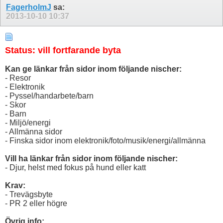
FagerholmJ
sa:
2013-10-10
10:37
Status: vill fortfarande byta
Kan ge länkar från sidor inom följande nischer:
- Resor
- Elektronik
- Pyssel/handarbete/barn
- Skor
- Barn
- Miljö/energi
- Allmänna sidor
- Finska sidor inom elektronik/foto/musik/energi/allmänna
Vill ha länkar från sidor inom följande nischer:
- Djur, helst med fokus på hund eller katt
Krav:
- Trevägsbyte
- PR 2 eller högre
Övrig info: