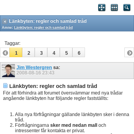
Länkbyten: regler och samlad tråd
Ämne:
Länkbyten: regler och samlad tråd
Taggar:
1
2
3
4
5
6
Jim Westergren
sa:
2008-08-16
23:43
Länkbyten: regler och samlad tråd
För att förhindra att forumet översvämmar med nya trådar
angående länkbyten har följande regler fastställts:
Alla nya förfrågningar gällande länkbyten sker i denna
tråd.
Förfrågningarna
sker med nedan mall
och
intressenter får kontakta er privat.