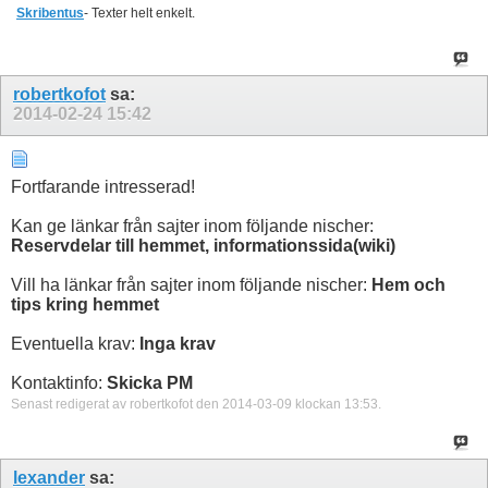
Skribentus
- Texter helt enkelt.
robertkofot
sa:
2014-02-24
15:42
Fortfarande intresserad!
Kan ge länkar från sajter inom följande nischer:
Reservdelar till hemmet, informationssida(wiki)
Vill ha länkar från sajter inom följande nischer:
Hem och
tips kring hemmet
Eventuella krav:
Inga krav
Kontaktinfo:
Skicka PM
Senast redigerat av robertkofot den 2014-03-09 klockan
13:53
.
lexander
sa: