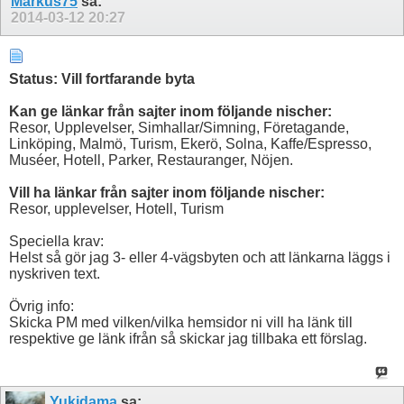
Markus75
sa:
2014-03-12
20:27
Status: Vill fortfarande byta
Kan ge länkar från sajter inom följande nischer:
Resor, Upplevelser, Simhallar/Simning, Företagande,
Linköping, Malmö, Turism, Ekerö, Solna, Kaffe/Espresso,
Muséer, Hotell, Parker, Restauranger, Nöjen.
Vill ha länkar från sajter inom följande nischer:
Resor, upplevelser, Hotell, Turism
Speciella krav:
Helst så gör jag 3- eller 4-vägsbyten och att länkarna läggs i
nyskriven text.
Övrig info:
Skicka PM med vilken/vilka hemsidor ni vill ha länk till
respektive ge länk ifrån så skickar jag tillbaka ett förslag.
Yukidama
sa: