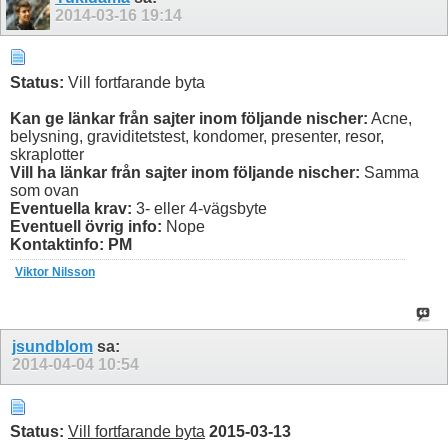
2014-03-16
19:14
Status:
Vill fortfarande byta
Kan ge länkar från sajter inom följande nischer:
Acne,
belysning, graviditetstest, kondomer, presenter, resor,
skraplotter
Vill ha länkar från sajter inom följande nischer:
Samma
som ovan
Eventuella krav:
3- eller 4-vägsbyte
Eventuell övrig info:
Nope
Kontaktinfo: PM
Viktor Nilsson
jsundblom
sa:
2014-04-04
10:54
Status:
Vill fortfarande byta
2015-03-13