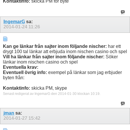
Kontaktinfo:
skicka PM för byte
IngemarG
sa:
2014-01-24
11:26
Kan ge länkar från sajter inom följande nischer:
har ett
drygt 100 tal länkar att erbjuda inom nischen casino och spel
Vill ha länkar från sajter inom följande nischer:
Söker
länkar inom nischen casino och spel
Eventuella krav:
Eventuell övrig info:
exempel på länkar som jag erbjuder
byten från:
Kontaktinfo:
skicka PM, skype
Senast redigerat av IngemarG den 2014-01-30 klockan
10:19
.
jman
sa:
2014-01-27
15:42