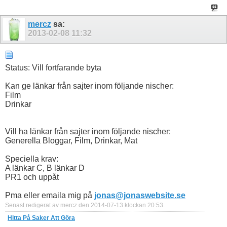
mercz
sa:
2013-02-08
11:32
Status: Vill fortfarande byta
Kan ge länkar från sajter inom följande nischer:
Film
Drinkar
Vill ha länkar från sajter inom följande nischer:
Generella Bloggar, Film, Drinkar, Mat
Speciella krav:
A länkar C, B länkar D
PR1 och uppåt
Pma eller emaila mig på
jonas@jonaswebsite.se
Senast redigerat av mercz den 2014-07-13 klockan
20:53
.
Hitta På Saker Att Göra