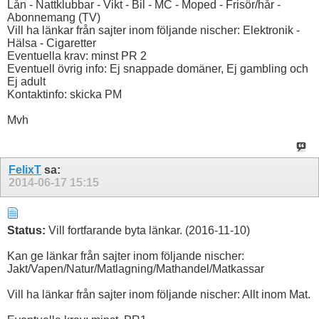
Lån - Nattklubbar - Vikt - Bil - MC - Moped - Frisör/hår -
Abonnemang (TV)
Vill ha länkar från sajter inom följande nischer: Elektronik -
Hälsa - Cigaretter
Eventuella krav: minst PR 2
Eventuell övrig info: Ej snappade domäner, Ej gambling och
Ej adult
Kontaktinfo: skicka PM
Mvh
FelixT
sa:
2014-06-17
15:15
Status:
Vill fortfarande byta länkar. (2016-11-10)
Kan ge länkar från sajter inom följande nischer:
Jakt/Vapen/Natur/Matlagning/Mathandel/Matkassar
Vill ha länkar från sajter inom följande nischer: Allt inom Mat.