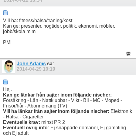
2014-04-22
10:54
Vill ha: fitness/hälsa/träning/kost
Kan ge: presenter, högtider, politik, ekonomi, möbler,
jobb/skola m.m
PM!
John Adams
sa:
2014-04-29
10:19
Hej.
Kan ge länkar från sajter inom följande nischer:
Försäkring - Lån - Nattklubbar - Vikt - Bil - MC - Moped -
Frisör/hår - Abonnemang (TV)
Vill ha länkar från sajter inom följande nischer:
Elektronik
- Hälsa - Cigaretter
Eventuella krav:
minst PR 2
Eventuell övrig info:
Ej snappade domäner, Ej gambling
och Ej adult