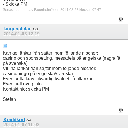
- Skicka PM
Senast redigerat av FagerholmJ den 2014-08-28 klockan
07:47
.
kingenstefan
sa:
2014-01-03
12:19
Kan ge länkar från sajter inom följande nischer:
casino och sportsbetting, mestadels på engelska (några få
på svenska)
Vill ha länkar från sajter inom följande nischer:
casino/bingo på engelska/svenska
Eventuella krav: likvärdig kvalitet, få utlänkar
Eventuell övrig info:
Kontaktinfo: skicka PM
Stefan
Kreditkort
sa:
2014-01-07
11:03