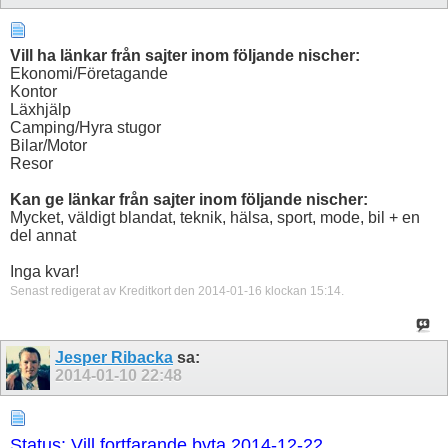
Vill ha länkar från sajter inom följande nischer:
Ekonomi/Företagande
Kontor
Läxhjälp
Camping/Hyra stugor
Bilar/Motor
Resor
Kan ge länkar från sajter inom följande nischer:
Mycket, väldigt blandat, teknik, hälsa, sport, mode, bil + en
del annat
Inga kvar!
Senast redigerat av Kreditkort den 2014-01-16 klockan
15:14
.
Jesper Ribacka
sa:
2014-01-10
22:48
Status: Vill fortfarande byta 2014-12-22