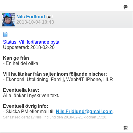
Nils Fridlund
sa:
2013-10-04
10:43
Status: Vill fortfarande byta
Uppdaterad: 2018-02-20
Kan ge från
- En hel del olika
Vill ha länkar från sajter inom följande nischer:
- Ekonomi, Utbildning, Familj, Webb/IT, iPhone, HLR
Eventuella krav:
Alla länkar i nyskriven text.
Eventuell övrig info:
- Skicka PM eller mail till
Nils.Fridlund@gmail.com
.
Senast redigerat av Nils Fridlund den 2018-02-21 klockan
15:28
.