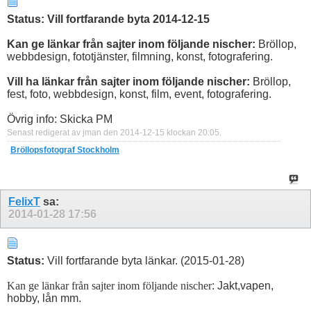
Status: Vill fortfarande byta 2014-12-15
Kan ge länkar från sajter inom följande nischer:
Bröllop,
webbdesign, fototjänster, filmning, konst, fotografering.
Vill ha länkar från sajter inom följande nischer:
Bröllop,
fest, foto, webbdesign, konst, film, event, fotografering.
Övrig info: Skicka PM
Senast redigerat av jman den 2014-12-15 klockan
20:05
.
Bröllopsfotograf Stockholm
FelixT
sa:
2014-01-28
17:56
Status:
Vill fortfarande byta länkar. (2015-01-28)
Kan ge länkar från sajter inom följande nischer
: Jakt,vapen,
hobby, lån mm.