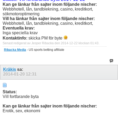
Kan ge länkar från sajter inom följande nischer:
Webbhotell, lån, tandblekning, casino, kreditkort,
sökmotoroptimering
Vill ha länkar från sajter inom följande nischer:
Webbhotell, lån, tandblekning, casino, kreditkort,
Eventuella krav:
Inga speciella krav
Kontaktinfo:
skicka PM för byte
Senast redigerat av Jesper Ribacka den 2014-12-22 klockan
01:43
.
Ribacka Media
- US sports betting affiliate
Kräkis
sa:
2014-01-20
12:31
Status:
Vill fortfarande byta
Kan ge länkar från sajter inom följande nischer:
Erotik, sex, ekonomi