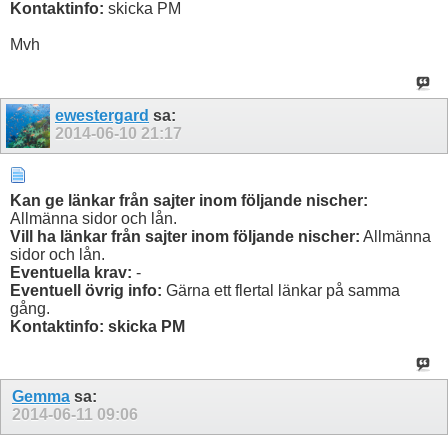
Kontaktinfo:
skicka PM
Mvh
ewestergard
sa:
2014-06-10
21:17
Kan ge länkar från sajter inom följande nischer:
Allmänna sidor och lån.
Vill ha länkar från sajter inom följande nischer:
Allmänna
sidor och lån.
Eventuella krav:
-
Eventuell övrig info:
Gärna ett flertal länkar på samma
gång.
Kontaktinfo: skicka PM
Gemma
sa:
2014-06-11
09:06