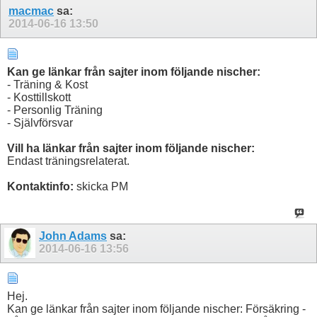
macmac
sa:
2014-06-16
13:50
Kan ge länkar från sajter inom följande nischer:
- Träning & Kost
- Kosttillskott
- Personlig Träning
- Självförsvar
Vill ha länkar från sajter inom följande nischer:
Endast träningsrelaterat.
Kontaktinfo:
skicka PM
John Adams
sa:
2014-06-16
13:56
Hej.
Kan ge länkar från sajter inom följande nischer: Försäkring -