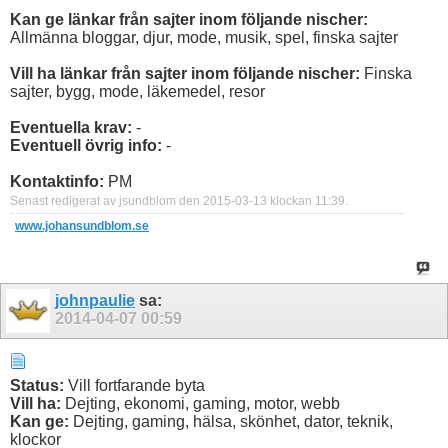
Kan ge länkar från sajter inom följande nischer:
Allmänna bloggar, djur, mode, musik, spel, finska sajter
Vill ha länkar från sajter inom följande nischer:
Finska
sajter, bygg, mode, läkemedel, resor
Eventuella krav:
-
Eventuell övrig info:
-
Kontaktinfo:
PM
Senast redigerat av jsundblom den 2015-03-13 klockan
11:39
.
www.johansundblom.se
johnpaulie
sa:
2014-04-07
00:59
Status:
Vill fortfarande byta
Vill ha:
Dejting, ekonomi, gaming, motor, webb
Kan ge:
Dejting, gaming, hälsa, skönhet, dator, teknik,
klockor