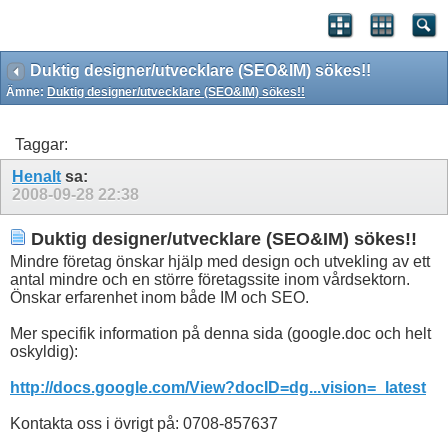
Duktig designer/utvecklare (SEO&IM) sökes!!
Ämne:
Duktig designer/utvecklare (SEO&IM) sökes!!
Taggar:
Henalt
sa:
2008-09-28
22:38
Duktig designer/utvecklare (SEO&IM) sökes!!
Mindre företag önskar hjälp med design och utvekling av ett
antal mindre och en större företagssite inom vårdsektorn.
Önskar erfarenhet inom både IM och SEO.
Mer specifik information på denna sida (google.doc och helt
oskyldig):
http://docs.google.com/View?docID=dg...vision=_latest
Kontakta oss i övrigt på: 0708-857637