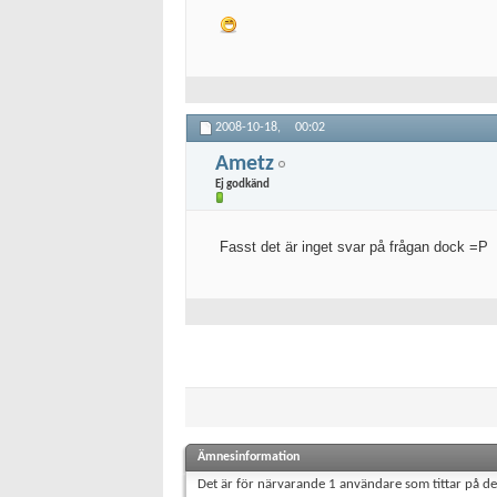
2008-10-18,
00:02
Ametz
Ej godkänd
Fasst det är inget svar på frågan dock =P
Ämnesinformation
Det är för närvarande 1 användare som tittar på d