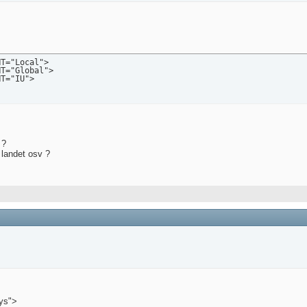
T="Local">

T="Global">

NT="IU">
 ?
 landet osv ?
ays">