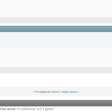
«
Föregående ämne
|
Nästa ämne
»
et här ämnet.
(0 medlemmar och 1 gäster)