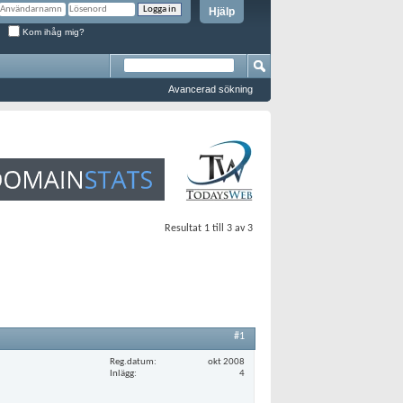
Hjälp
Kom ihåg mig?
Avancerad sökning
Resultat 1 till 3 av 3
#1
Reg.datum
okt 2008
Inlägg
4