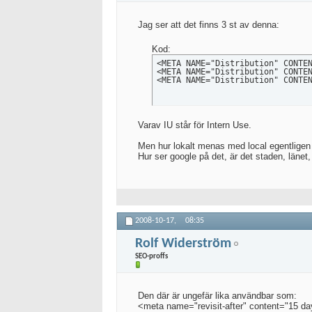
Jag ser att det finns 3 st av denna:
Kod:
<META NAME="Distribution" CONTEN
<META NAME="Distribution" CONTEN
<META NAME="Distribution" CONTE
Varav IU står för Intern Use.
Men hur lokalt menas med local egentligen
Hur ser google på det, är det staden, länet,
2008-10-17,
08:35
Rolf Widerström
SEO-proffs
Den där är ungefär lika användbar som:
<meta name="revisit-after" content="15 d