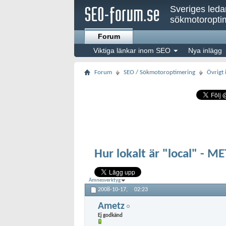
Sveriges led
sökmotoroptim
Forum
Viktiga länkar inom SEO
Nya inlägg
Forum
SEO / Sökmotoroptimering
Övrigt
Hur lokalt är "local" - 
Ämnesverktyg
2008-10-17,
02:23
Ametz
Ej godkänd