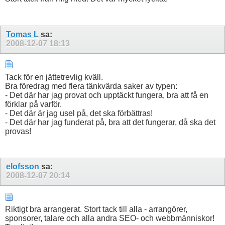
Tomas L
sa:
2008-12-07
18:13
Tack för en jättetrevlig kväll.
Bra föredrag med flera tänkvärda saker av typen:
- Det där har jag provat och upptäckt fungera, bra att få en
förklar på varför.
- Det där är jag usel på, det ska förbättras!
- Det där har jag funderat på, bra att det fungerar, då ska det
provas!
elofsson
sa:
2008-12-07
20:14
Riktigt bra arrangerat. Stort tack till alla - arrangörer,
sponsorer, talare och alla andra SEO- och webbmänniskor!