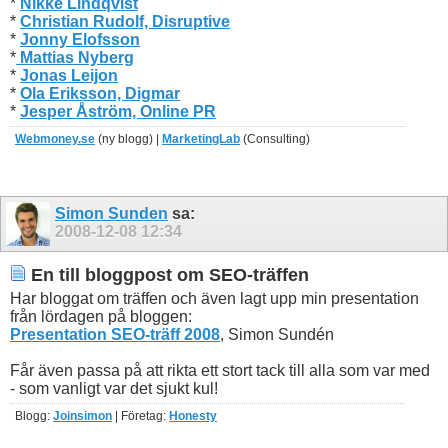
*
Nikke Lindqvist
*
Christian Rudolf, Disruptive
*
Jonny Elofsson
*
Mattias Nyberg
*
Jonas Leijon
*
Ola Eriksson, Digmar
*
Jesper Åström, Online PR
Webmoney.se
(ny blogg) |
MarketingLab
(Consulting)
Simon Sunden
sa:
2008-12-08
12:34
En till bloggpost om SEO-träffen
Har bloggat om träffen och även lagt upp min presentation
från lördagen på bloggen:
Presentation SEO-träff 2008
, Simon Sundén
Får även passa på att rikta ett stort tack till alla som var med
- som vanligt var det sjukt kul!
Blogg:
Joinsimon
| Företag:
Honesty