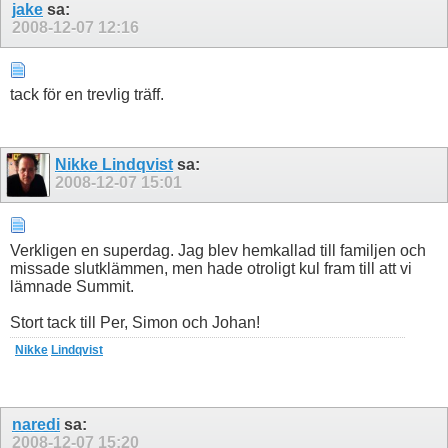
jake
sa:
2008-12-07
12:16
tack för en trevlig träff.
Nikke Lindqvist
sa:
2008-12-07
15:01
Verkligen en superdag. Jag blev hemkallad till familjen och
missade slutklämmen, men hade otroligt kul fram till att vi
lämnade Summit.
Stort tack till Per, Simon och Johan!
Nikke
Lindqvist
naredi
sa:
2008-12-07
15:20