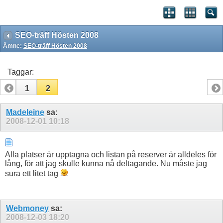
SEO-träff Hösten 2008
Ämne:
SEO-träff Hösten 2008
Taggar:
1
2
Madeleine
sa:
2008-12-01
10:18
Alla platser är upptagna och listan på reserver är alldeles för
lång, för att jag skulle kunna nå deltagande. Nu måste jag
sura ett litet tag
Webmoney
sa:
2008-12-03
18:20