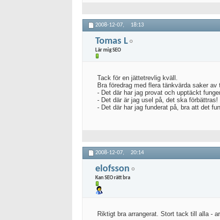
2008-12-07,
18:13
Tomas L
Lär mig SEO
Tack för en jättetrevlig kväll.
Bra föredrag med flera tänkvärda saker av 
- Det där har jag provat och upptäckt fungera
- Det där är jag usel på, det ska förbättras!
- Det där har jag funderat på, bra att det f
2008-12-07,
20:14
elofsson
Kan SEO rätt bra
Riktigt bra arrangerat. Stort tack till alla