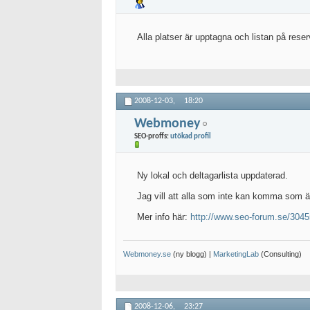
Alla platser är upptagna och listan på reser
2008-12-03,
18:20
Webmoney
SEO-proffs:
utökad profil
Ny lokal och deltagarlista uppdaterad.
Jag vill att alla som inte kan komma som 
Mer info här:
http://www.seo-forum.se/3045
Webmoney.se
(ny blogg) |
MarketingLab
(Consulting)
2008-12-06,
23:27