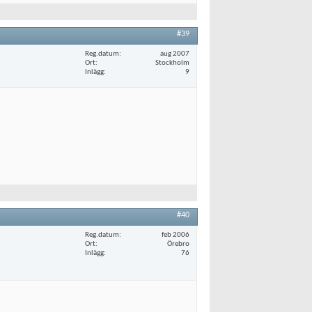
#39
Reg.datum
aug 2007
Ort
Stockholm
Inlägg
9
#40
Reg.datum
feb 2006
Ort
Örebro
Inlägg
76