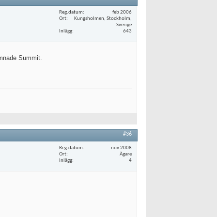
Reg.datum
feb 2006
Ort
Kungsholmen, Stockholm,
Sverige
Inlägg
643
lämnade Summit.
#36
Reg.datum
nov 2008
Ort
Ägare
Inlägg
4