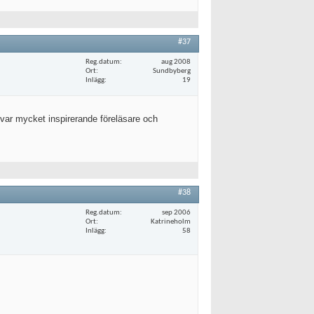
#37
Reg.datum
aug 2008
Ort
Sundbyberg
Inlägg
19
e var mycket inspirerande föreläsare och
#38
Reg.datum
sep 2006
Ort
Katrineholm
Inlägg
58