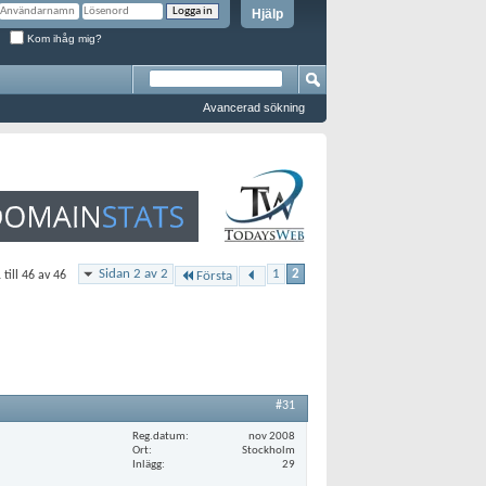
Hjälp
Kom ihåg mig?
Avancerad sökning
Sidan 2 av 2
1
2
 till 46 av 46
Första
#31
Reg.datum
nov 2008
Ort
Stockholm
Inlägg
29