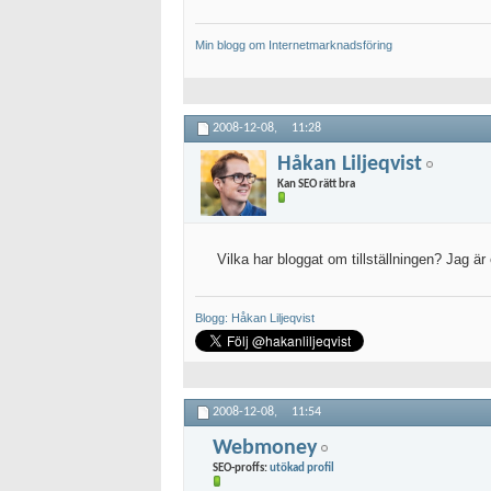
Min blogg om Internetmarknadsföring
2008-12-08,
11:28
Håkan Liljeqvist
Kan SEO rätt bra
Vilka har bloggat om tillställningen? Jag ä
Blogg: Håkan Liljeqvist
2008-12-08,
11:54
Webmoney
SEO-proffs:
utökad profil