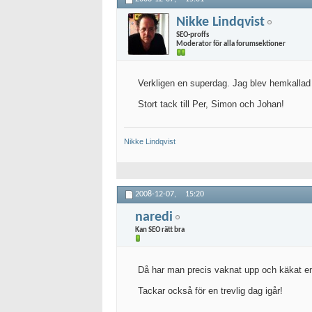
Nikke Lindqvist
SEO-proffs
Moderator för alla forumsektioner
Verkligen en superdag. Jag blev hemkallad 
Stort tack till Per, Simon och Johan!
Nikke
Lindqvist
2008-12-07,
15:20
naredi
Kan SEO rätt bra
Då har man precis vaknat upp och käkat e
Tackar också för en trevlig dag igår!