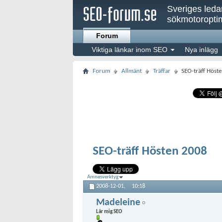
Sveriges led
sökmotoroptim
Forum
Viktiga länkar inom SEO
Nya inlägg
Forum
Allmänt
Träffar
SEO-träff Höst
SEO-träff Hösten 2008
Ämnesverktyg
2008-12-01,
10:18
Madeleine
Lär mig SEO