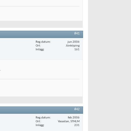
#41
Reg.datum
jun 2006
Ort
Jönköping
Inlägg
161
.
#42
Reg.datum
feb 2006
Ort
Vasastan, STHLM
Inlägg
231