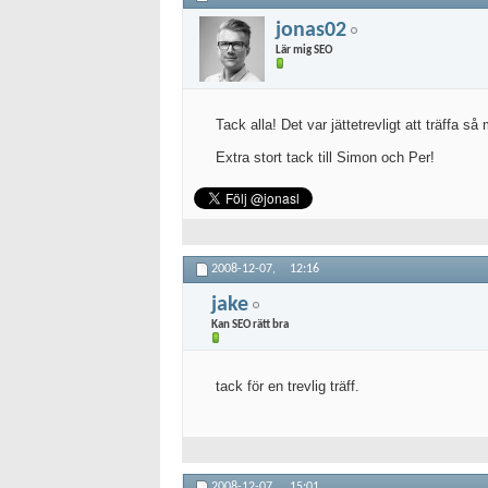
jonas02
Lär mig SEO
Tack alla! Det var jättetrevligt att träffa
Extra stort tack till Simon och Per!
2008-12-07,
12:16
jake
Kan SEO rätt bra
tack för en trevlig träff.
2008-12-07,
15:01