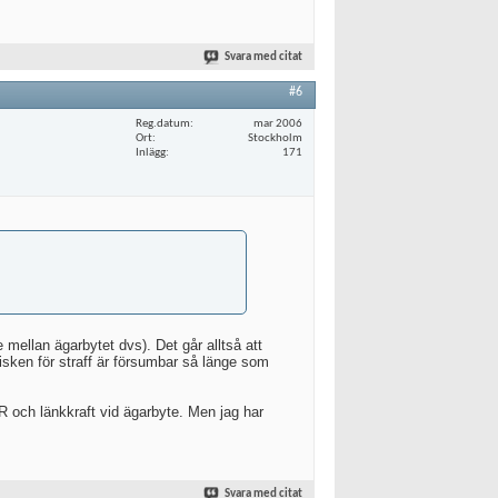
Svara med citat
#6
Reg.datum
mar 2006
Ort
Stockholm
Inlägg
171
e mellan ägarbytet dvs). Det går alltså att
isken för straff är försumbar så länge som
R och länkkraft vid ägarbyte. Men jag har
Svara med citat