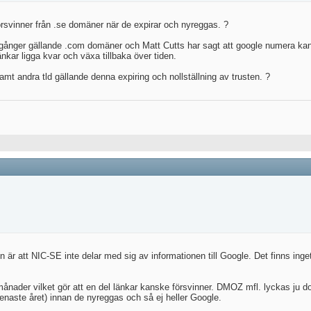
rsvinner från .se domäner när de expirar och nyreggas. ?
al gånger gällande .com domäner och Matt Cutts har sagt att google numera k
länkar ligga kvar och växa tillbaka över tiden.
amt andra tld gällande denna expiring och nollställning av trusten. ?
 är att NIC-SE inte delar med sig av informationen till Google. Det finns inget la
nader vilket gör att en del länkar kanske försvinner. DMOZ mfl. lyckas ju dock
naste året) innan de nyreggas och så ej heller Google.