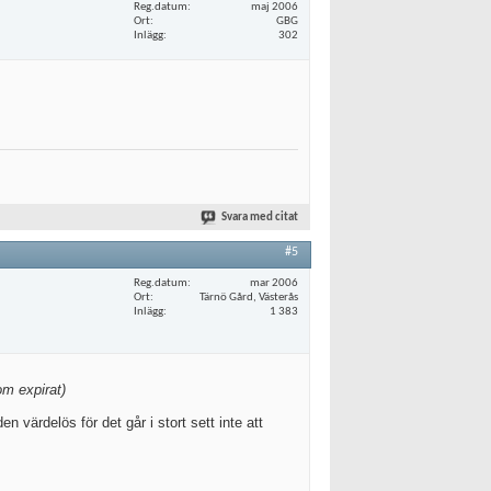
Reg.datum
maj 2006
Ort
GBG
Inlägg
302
Svara med citat
#5
Reg.datum
mar 2006
Ort
Tärnö Gård, Västerås
Inlägg
1 383
m expirat)
 värdelös för det går i stort sett inte att