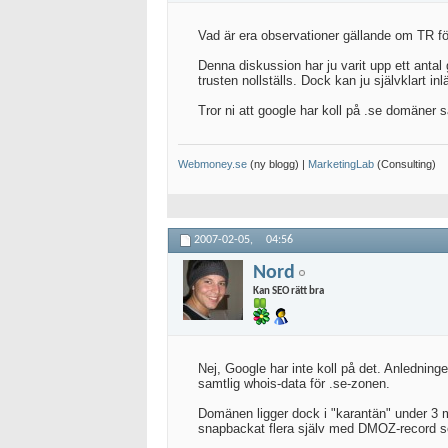
Vad är era observationer gällande om TR fö
Denna diskussion har ju varit upp ett ant
trusten nollställs. Dock kan ju självklart in
Tror ni att google har koll på .se domäner s
Webmoney.se
(ny blogg) |
MarketingLab
(Consulting)
2007-02-05,
04:56
Nord
Kan SEO rätt bra
Nej, Google har inte koll på det. Anledningen
samtlig whois-data för .se-zonen.
Domänen ligger dock i "karantän" under 3 må
snapbackat flera själv med DMOZ-record se