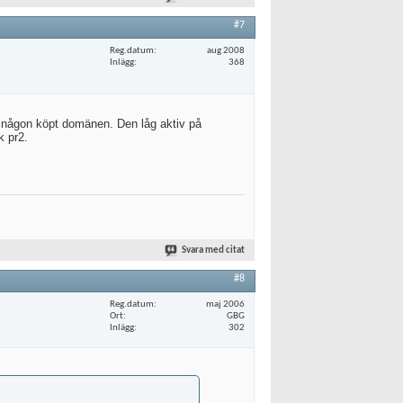
#7
Reg.datum
aug 2008
Inlägg
368
 någon köpt domänen. Den låg aktiv på
k pr2.
Svara med citat
#8
Reg.datum
maj 2006
Ort
GBG
Inlägg
302