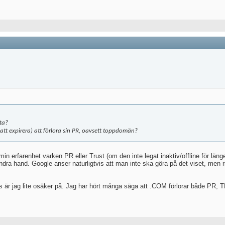
ta?
 att expirera) att förlora sin PR, oavsett toppdomän?
min erfarenhet varken PR eller Trust (om den inte legat inaktiv/offline för läng
dra hand. Google anser naturligtvis att man inte ska göra på det viset, men r
är jag lite osäker på. Jag har hört många säga att .COM förlorar både PR, T