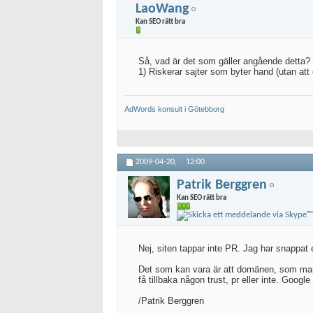
LaoWang
Kan SEO rätt bra
Så, vad är det som gäller angående detta?
1) Riskerar sajter som byter hand (utan att
AdWords konsult i Götebborg
2009-04-20,
12:00
Patrik Berggren
Kan SEO rätt bra
Nej, siten tappar inte PR. Jag har snappat 
Det som kan vara är att domänen, som man sn
få tillbaka någon trust, pr eller inte. Googl
/Patrik Berggren