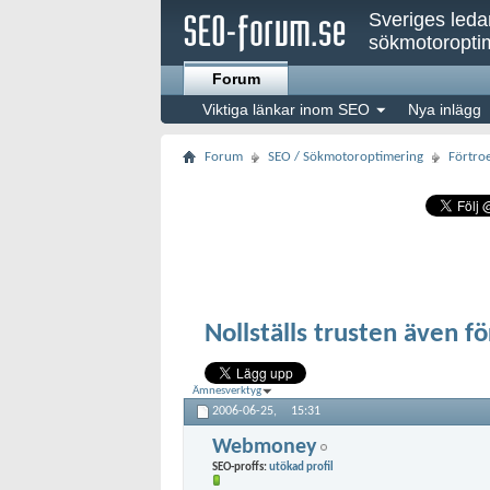
Sveriges led
sökmotoroptim
Forum
Viktiga länkar inom SEO
Nya inlägg
Forum
SEO / Sökmotoroptimering
Förtroe
Nollställs trusten även f
Ämnesverktyg
2006-06-25,
15:31
Webmoney
SEO-proffs:
utökad profil