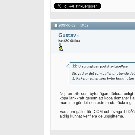
2009-05-22,
19:52
Gustav
Kan SEO rätt bra
Ursprungligen postat av
LaoWang
Så, vad är det som gäller angående det
1) Riskerar sajter som byter hand (utan
Nej, en .SE som byter ägare förlorar enligt 
köpa länkkraft genom att köpa domäner i an
man inte gör det i en extrem utsträckning.
Vad som gäller för .COM och övriga TLDÂ´s 
aldrig kunnat verifiera de uppgifterna.