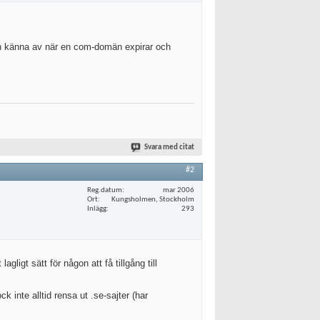
an känna av när en com-domän expirar och
Svara med citat
#2
Reg.datum
mar 2006
Ort
Kungsholmen, Stockholm
Inlägg
293
gligt sätt för någon att få tillgång till
 inte alltid rensa ut .se-sajter (har