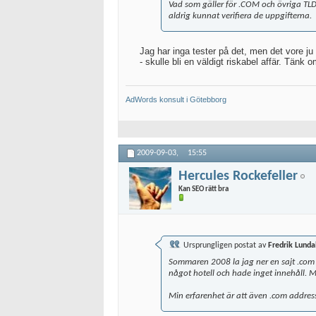
Vad som gäller för .COM och övriga TLD
aldrig kunnat verifiera de uppgifterna.
Jag har inga tester på det, men det vore ju 
- skulle bli en väldigt riskabel affär. Tä
AdWords konsult i Götebborg
2009-09-03,
15:55
Hercules Rockefeller
Kan SEO rätt bra
Ursprungligen postat av
Fredrik Lunda
Sommaren 2008 la jag ner en sajt .com
något hotell och hade inget innehåll. M
Min erfarenhet är att även .com addresse