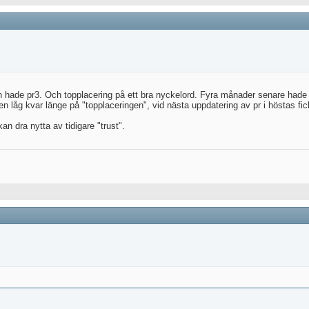
 hade pr3. Och topplacering på ett bra nyckelord. Fyra månader senare hade
en låg kvar länge på "topplaceringen", vid nästa uppdatering av pr i höstas fic
n dra nytta av tidigare "trust".