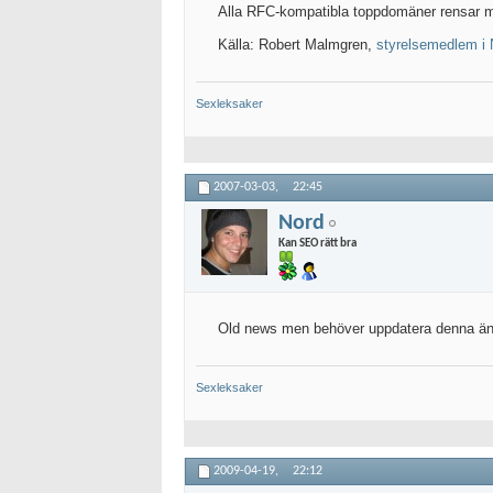
Alla RFC-kompatibla toppdomäner rensar 
Källa: Robert Malmgren,
styrelsemedlem i
Sexleksaker
2007-03-03,
22:45
Nord
Kan SEO rätt bra
Old news men behöver uppdatera denna ändå
Sexleksaker
2009-04-19,
22:12