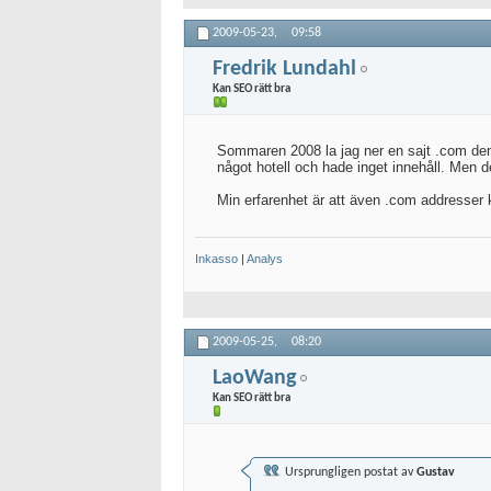
2009-05-23,
09:58
Fredrik Lundahl
Kan SEO rätt bra
Sommaren 2008 la jag ner en sajt .com den
något hotell och hade inget innehåll. Men d
Min erfarenhet är att även .com addresser ka
Inkasso
|
Analys
2009-05-25,
08:20
LaoWang
Kan SEO rätt bra
Ursprungligen postat av
Gustav