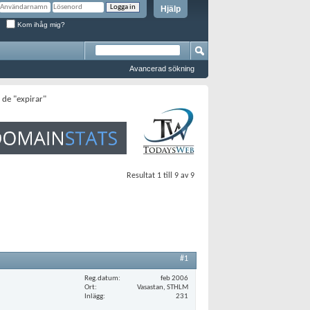
Hjälp
Kom ihåg mig?
Avancerad sökning
r de "expirar"
Resultat 1 till 9 av 9
#1
Reg.datum
feb 2006
Ort
Vasastan, STHLM
Inlägg
231