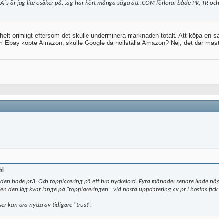
Â´s är jag lite osäker på. Jag har hört många säga att .COM förlorar både PR, TR och
helt orimligt eftersom det skulle underminera marknaden totalt. Att köpa en sajt
nk om Ebay köpte Amazon, skulle Google då nollställa Amazon? Nej, det där mås
hl
 den hade pr3. Och topplacering på ett bra nyckelord. Fyra månader senare hade n
en den låg kvar länge på "topplaceringen", vid nästa uppdatering av pr i höstas fick 
r kan dra nytta av tidigare "trust".