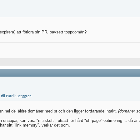
 expirera) att förlora sin PR, oavsett toppdomän?
en hel del äldre domäner med pr och den ligger fortfarande intakt.
(domäner so
appar, kan vara "misskött", utsatt för hård "off-page"-optimering ... då är den
e har sitt "link memory", verkar det som.