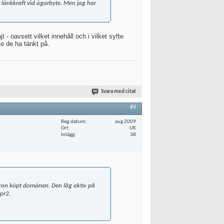
 länkkraft vid ägarbyte. Men jag har
 - oavsett vilket innehåll och i vilket syfte
te de ha tänkt på.
Svara med citat
#9
Reg.datum
aug 2009
Ort
UK
Inlägg
38
ågon köpt domänen. Den låg aktiv på
pr2.