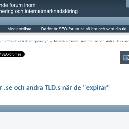
ande forum inom
ering och internetmarknadsföring
Medlemslista
Därför är SEO-forum.se så bra och värd din tid
nde "trust" och straff "penalty"
Nollställs trusten även för .se och andra TLD.s nä
ör .se och andra TLD.s när de "expirar"