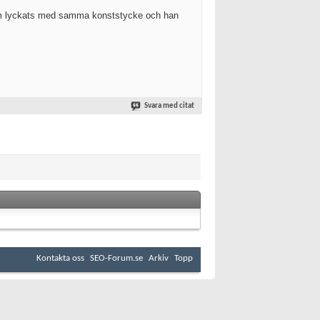
som lyckats med samma konststycke och han
Svara med citat
Kontakta oss
SEO-Forum.se
Arkiv
Topp