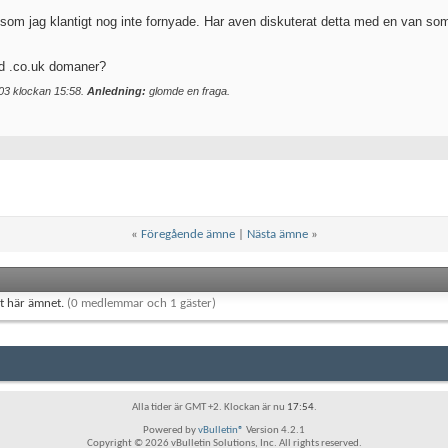
 som jag klantigt nog inte fornyade. Har aven diskuterat detta med en van 
med .co.uk domaner?
-03 klockan
15:58
.
Anledning:
glomde en fraga.
«
Föregående ämne
|
Nästa ämne
»
et här ämnet.
(0 medlemmar och 1 gäster)
Alla tider är GMT +2. Klockan är nu
17:54
.
Powered by
vBulletin®
Version 4.2.1
Copyright © 2026 vBulletin Solutions, Inc. All rights reserved.