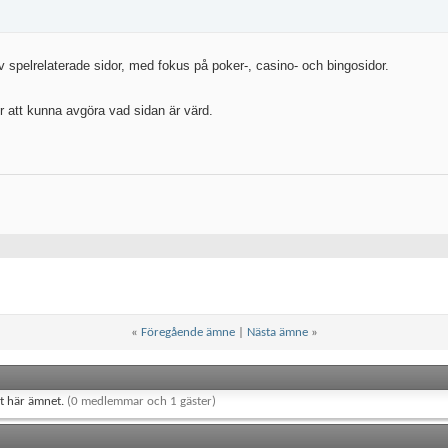
av spelrelaterade sidor, med fokus på poker-, casino- och bingosidor.
för att kunna avgöra vad sidan är värd.
«
Föregående ämne
|
Nästa ämne
»
et här ämnet.
(0 medlemmar och 1 gäster)