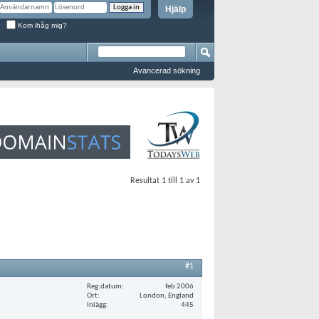
Hjälp
Kom ihåg mig?
Avancerad sökning
Resultat 1 till 1 av 1
#1
Reg.datum
feb 2006
Ort
London, England
Inlägg
445