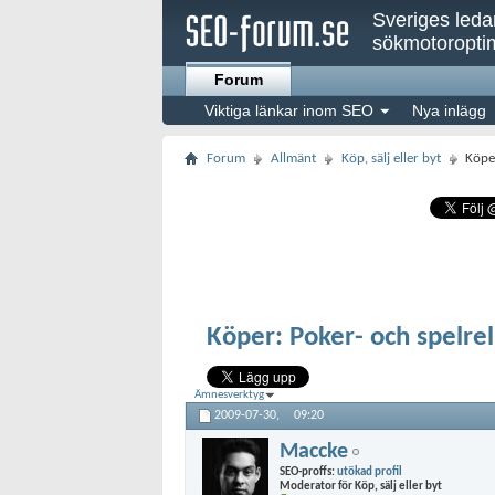
Sveriges led
sökmotoroptim
Forum
Viktiga länkar inom SEO
Nya inlägg
Forum
Allmänt
Köp, sälj eller byt
Köper
Köper: Poker- och spelre
Ämnesverktyg
2009-07-30,
09:20
Maccke
SEO-proffs:
utökad profil
Moderator för Köp, sälj eller byt