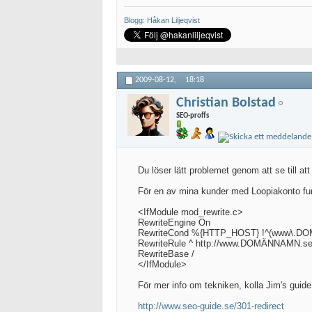
Blogg: Håkan Liljeqvist
2009-08-12,
18:18
Christian Bolstad
SEO-proffs
Du löser lätt problemet genom att se till at
För en av mina kunder med Loopiakonto funk
<IfModule mod_rewrite.c>
RewriteEngine On
RewriteCond %{HTTP_HOST} !^(www\.DO
RewriteRule ^ http://www.DOMÄNNAMN.
RewriteBase /
</IfModule>
För mer info om tekniken, kolla Jim's guide
http://www.seo-guide.se/301-redirect