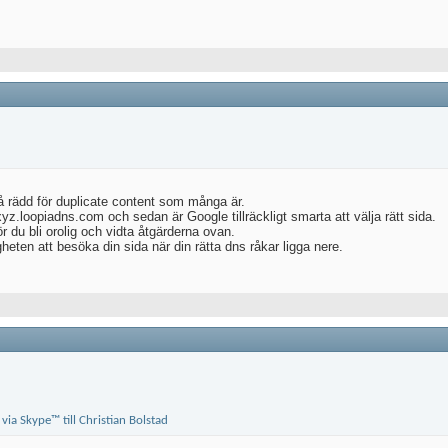
 rädd för duplicate content som många är.
xyz.loopiadns.com och sedan är Google tillräckligt smarta att välja rätt sida.
r du bli orolig och vidta åtgärderna ovan.
gheten att besöka din sida när din rätta dns råkar ligga nere.