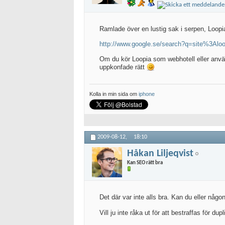
Ramlade över en lustig sak i serpen, Loopi
http://www.google.se/search?q=site%3Alo
Om du kör Loopia som webhotell eller använd
uppkonfade rätt
Kolla in min sida om
iphone
2009-08-12,
18:10
Håkan Liljeqvist
Kan SEO rätt bra
Det där var inte alls bra. Kan du eller någo
Vill ju inte råka ut för att bestraffas för dup