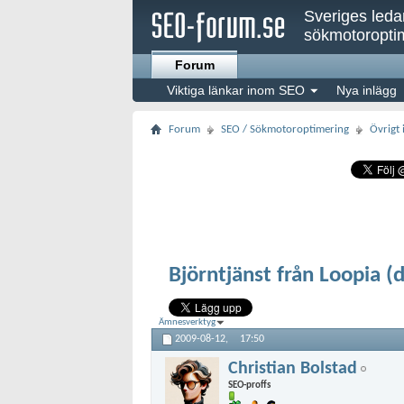
Sveriges led
sökmotoroptim
Forum
Viktiga länkar inom SEO
Nya inlägg
Forum
SEO / Sökmotoroptimering
Övrigt
Björntjänst från Loopia (
Ämnesverktyg
2009-08-12,
17:50
Christian Bolstad
SEO-proffs