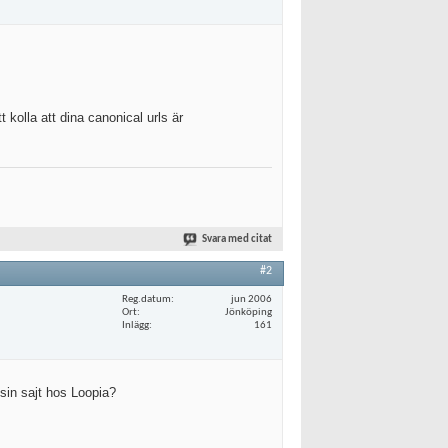
kolla att dina canonical urls är
Svara med citat
#2
Reg.datum
jun 2006
Ort
Jönköping
Inlägg
161
 sin sajt hos Loopia?