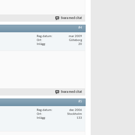
Svara med citat
#4
Reg.datum
mar 2009
Ort
Göteborg
Inlägg
20
Svara med citat
#5
Reg.datum
dec 2006
Ort
Stockholm
Inlägg
133