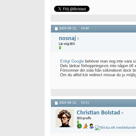
2009-08-12,
19:40
nosnaj
Lär mig SEO
Enligt Google
behöver man nog inte vara så
Dels länkar förhoppningsvis inte någon till 
Försvinner din sida från sökindexet dock bö
Om du alltid kör redirect missar du ju möjli
2009-08-12,
19:51
Christian Bolstad
SEO-proffs