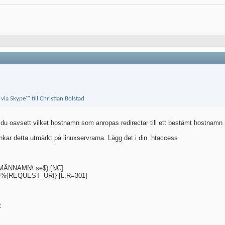
t du oavsett vilket hostnamn som anropas redirectar till ett bestämt hostnamn (vi
ar detta utmärkt på linuxservrarna. Lägg det i din .htaccess
MÄNNAMN\.se$) [NC]
se%{REQUEST_URI} [L,R=301]
: