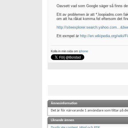
Oavsett vad som Google säger så finns det 
Ett av problemen är att *.loopiadns.com fak
om att ha råkat komma fel eftersom det fin
http://siteexplorer.search.yahoo.com...
Ett exmpel är
http://en.wikipedia.org/wiki/F
Kolla in min sida om
iphone
Ämnesinformation
Det är för närvarande 1 användare som tittar på d
Liknande ämnen
Duplicate content, Html och PDF