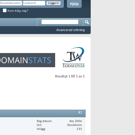
Hjälp
Kom ihåg mig?
Avancerad sökning
Resultat 1 till 5 av 5
#1
Reg.datum
dec 2006
Ort
Stockholm
Inlägg
133