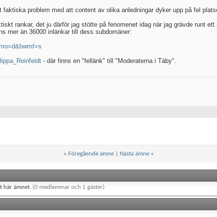
faktiska problem med att content av olika anledningar dyker upp på fel platse
tiskt rankar, det ju därför jag stötte på fenomenet idag när jag grävde runt et
ns mer än 36000 inlänkar till dess subdomäner:
&bwmo=d&bwmf=s
ilippa_Reinfeldt
- där finns en "fellänk" till "Moderaterna i Täby".
«
Föregående ämne
|
Nästa ämne
»
et här ämnet.
(0 medlemmar och 1 gäster)