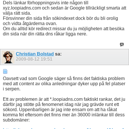
Dels länkar förhoppningsvis inte någon till
xyz.loopiadns.com och sedan är Google tillräckligt smarta att
välja rätt sida.
Försvinner din sida från sökindexet dock bör du bli orolig
och vidta åtgärderna ovan.
Om du alltid kör redirect missar du ju möjligheten att besöka
din sida när din rätta dns råkar ligga nere.
Christian Bolstad
sa:
2009-08-12
19:51
Oavsett vad som Google säger så finns det faktiska problem
med att content av olika anledningar dyker upp på fel platser
i serpen.
Ett av problemen är att *.loopiadns.com faktiskt rankar, det ju
därför jag stötte på fenomenet idag när jag grävde runt ett
sökord. Uppenbarligen är jag inte ensam om att ha råkat
komma fel eftersom det finns mer än 36000 inlänkar till dess
subdomäner: