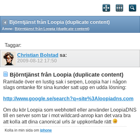
Björntjänst från Loopia (duplicate content)
Ämne:
Björntjänst från Loopia (duplicate content)
Taggar:
Christian Bolstad
sa:
2009-08-12
17:50
Björntjänst från Loopia (duplicate content)
Ramlade över en lustig sak i serpen, Loopia har i någon
slags omtanke för sina kunder satt upp en udda lösning:
http://www.google.se/search?q=site%3Aloopiadns.com
Om du kör Loopia som webhotell eller använder LoopiaDNS
till en server som tar i mot wildcard-anrop kan det vara bra
att kolla att dina canonical urls är uppkonfade rätt
Kolla in min sida om
iphone