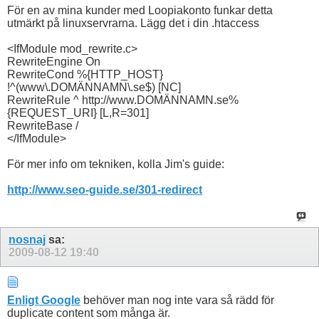
För en av mina kunder med Loopiakonto funkar detta
utmärkt på linuxservrarna. Lägg det i din .htaccess
<IfModule mod_rewrite.c>
RewriteEngine On
RewriteCond %{HTTP_HOST}
!^(www\.DOMÄNNAMN\.se$) [NC]
RewriteRule ^ http://www.DOMÄNNAMN.se%
{REQUEST_URI} [L,R=301]
RewriteBase /
</IfModule>
För mer info om tekniken, kolla Jim's guide:
http://www.seo-guide.se/301-redirect
nosnaj
sa:
2009-08-12
19:40
Enligt Google
behöver man nog inte vara så rädd för
duplicate content som många är.