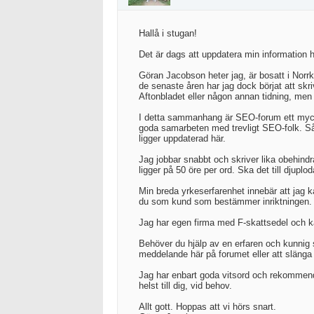
Hallå i stugan!
Det är dags att uppdatera min information h
Göran Jacobson heter jag, är bosatt i Norrk
de senaste åren har jag dock börjat att skr
Aftonbladet eller någon annan tidning, men 
I detta sammanhang är SEO-forum ett mycket b
goda samarbeten med trevligt SEO-folk. Så 
ligger uppdaterad här.
Jag jobbar snabbt och skriver lika obehindr
ligger på 50 öre per ord. Ska det till djupl
Min breda yrkeserfarenhet innebär att jag k
du som kund som bestämmer inriktningen.
Jag har egen firma med F-skattsedel och kan
Behöver du hjälp av en erfaren och kunnig s
meddelande här på forumet eller att slänga 
Jag har enbart goda vitsord och rekommend
helst till dig, vid behov.
Allt gott. Hoppas att vi hörs snart.