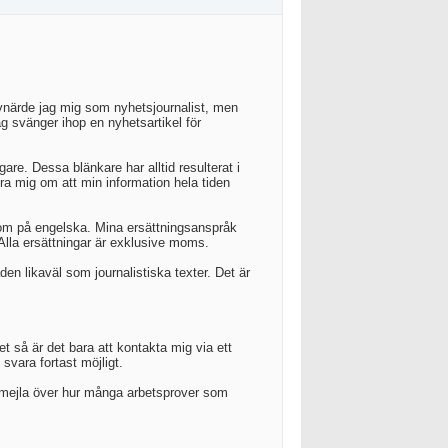
ivnärde jag mig som nyhetsjournalist, men
g svänger ihop en nyhetsartikel för
are. Dessa blänkare har alltid resulterat i
ra mig om att min information hela tiden
 som på engelska. Mina ersättningsanspråk
 Alla ersättningar är exklusive moms.
en likaväl som journalistiska texter. Det är
t så är det bara att kontakta mig via ett
 svara fortast möjligt.
 mejla över hur många arbetsprover som