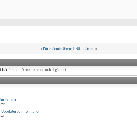
«
Föregående ämne
|
Nästa ämne
»
et här ämnet.
(0 medlemmar och 1 gäster)
nformation
nser
g. Uppdaterad information
nser