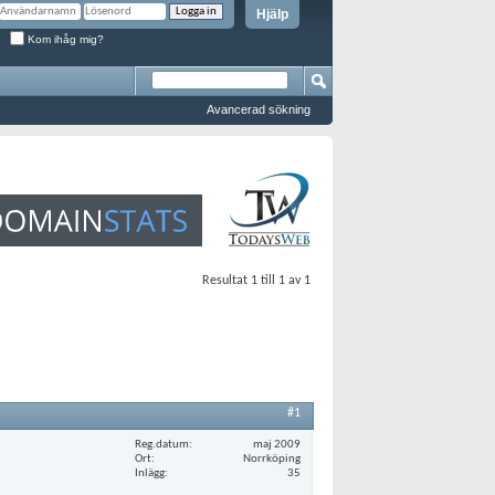
Hjälp
Kom ihåg mig?
Avancerad sökning
Resultat 1 till 1 av 1
#1
Reg.datum
maj 2009
Ort
Norrköping
Inlägg
35