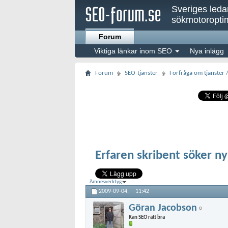
Sveriges led
sökmotoroptim
Forum
Viktiga länkar inom SEO
Nya inlägg
Forum
SEO-tjänster
Förfråga om tjänster 
Erfaren skribent söker n
Ämnesverktyg
2009-09-04,
11:42
Göran Jacobson
Kan SEO rätt bra