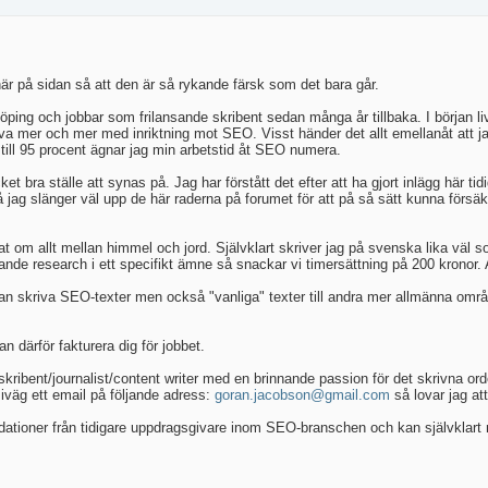
är på sidan så att den är så rykande färsk som det bara går.
öping och jobbar som frilansande skribent sedan många år tillbaka. I början l
iva mer och mer med inriktning mot SEO. Visst händer det allt emellanåt att ja
till 95 procent ägnar jag min arbetstid åt SEO numera.
ra ställe att synas på. Jag har förstått det efter att ha gjort inlägg här tidig
jag slänger väl upp de här raderna på forumet för att på så sätt kunna försäk
at om allt mellan himmel och jord. Självklart skriver jag på svenska lika väl
odande research i ett specifikt ämne så snackar vi timersättning på 200 kronor.
an skriva SEO-texter men också "vanliga" texter till andra mer allmänna områd
 därför fakturera dig för jobbet.
kribent/journalist/content writer med en brinnande passion för det skrivna orde
iväg ett email på följande adress:
goran.jacobson@gmail.com
så lovar jag att
ationer från tidigare uppdragsgivare inom SEO-branschen och kan självklart