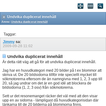
Undvika duplicerat innehåll
Ämne:
Undvika duplicerat innehåll
Taggar:
Jimmy
sa:
2009-09-28
11:02
Undvika duplicerat innehåll
Är detta rätt väg att gå för att undvika duplicerat innehåll.
Jag har en huvudkategori med 20 bilder på t ex blommor att
skriva ut. De 20 bildsidorna tillför inte speciellt mycket till
sökmotorerna eftersom de än namngivna med 1, 2, 3 upp till
20, så jag undrar om det är en god idé att blockera de
bildsidorna (1, 2, 3 osv) från sökmotorerna.
Sett ur det resonemanget räcker det väl med att den visar
upp en av sidorna - lämpligast då huvudkategorisidan där
länkarna till de 20 bilderna på blommorna finns.