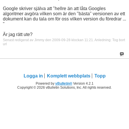
Google skriver själva att "hellre än att låta Googles
algoritmer avgöra vilken som är den "bästa" versionen av ett
dokument kan du tala om för oss vilken version du föredrar ...
"
Är jag rätt ute?
Senast redigerat av Jimmy den 2009-09-28 klockan
11:21
.
Anledning:
Tog bort
url
Logga in
Komplett webbplats
Topp
Powered by
vBulletin®
Version 4.2.1
Copyright © 2026 vBulletin Solutions, Inc. All rights reserved.