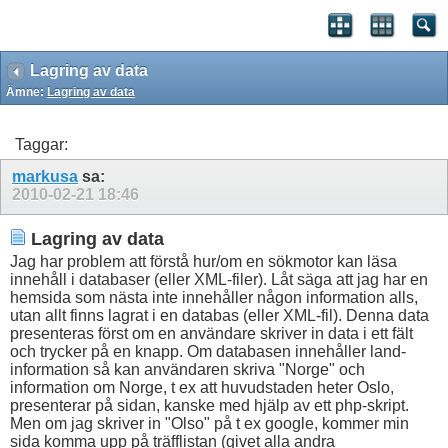
Lagring av data
Ämne:
Lagring av data
Taggar:
markusa
sa:
2010-02-21
18:46
Lagring av data
Jag har problem att förstå hur/om en sökmotor kan läsa
innehåll i databaser (eller XML-filer). Låt säga att jag har en
hemsida som nästa inte innehåller någon information alls,
utan allt finns lagrat i en databas (eller XML-fil). Denna data
presenteras först om en användare skriver in data i ett fält
och trycker på en knapp. Om databasen innehåller land-
information så kan användaren skriva "Norge" och
information om Norge, t ex att huvudstaden heter Oslo,
presenterar på sidan, kanske med hjälp av ett php-skript.
Men om jag skriver in "Olso" på t ex google, kommer min
sida komma upp på träfflistan (givet alla andra