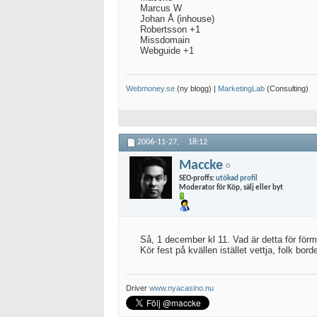
Marcus W
Johan Å (inhouse)
Robertsson +1
Missdomain
Webguide +1
Webmoney.se
(ny blogg) |
MarketingLab
(Consulting)
2006-11-27,
18:12
Maccke
SEO-proffs:
utökad profil
Moderator för Köp, sälj eller byt
Så, 1 december kl 11. Vad är detta för för
Kör fest på kvällen istället vettja, folk bor
Driver
www.nyacasino.nu