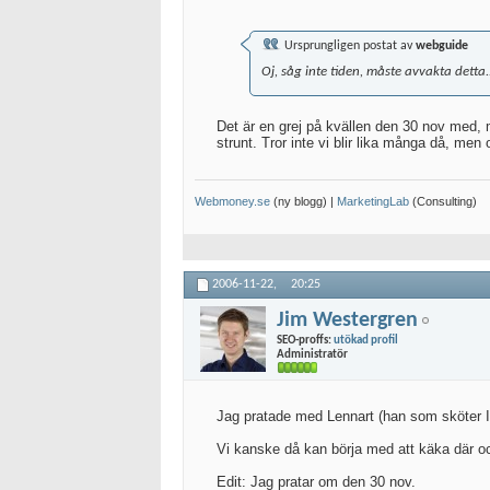
Ursprungligen postat av
webguide
Oj, såg inte tiden, måste avvakta detta.
Det är en grej på kvällen den 30 nov med, m
strunt. Tror inte vi blir lika många då, m
Webmoney.se
(ny blogg) |
MarketingLab
(Consulting)
2006-11-22,
20:25
Jim Westergren
SEO-proffs:
utökad profil
Administratör
Jag pratade med Lennart (han som sköter I
Vi kanske då kan börja med att käka där och
Edit: Jag pratar om den 30 nov.