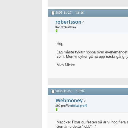
2006-11-27,
18:16
robertsson
Kan SEO rätt bra
Hej,
Jag måste tyvärr hoppa över evenemanget p
som. Men vi dyker gärna upp nästa gång (om
Mvh Micke
2006-11-27,
18:28
Webmoney
SEO-proffs:
utökad profil
Maccke: Fixar du festen så är vi nog flera 
Sen är ju detta "jobb" =)