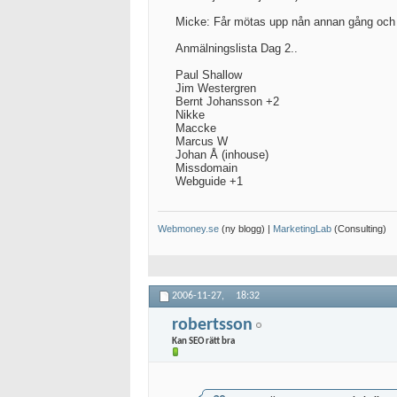
Micke: Får mötas upp nån annan gång och ha
Anmälningslista Dag 2..
Paul Shallow
Jim Westergren
Bernt Johansson +2
Nikke
Maccke
Marcus W
Johan Å (inhouse)
Missdomain
Webguide +1
Webmoney.se
(ny blogg) |
MarketingLab
(Consulting)
2006-11-27,
18:32
robertsson
Kan SEO rätt bra