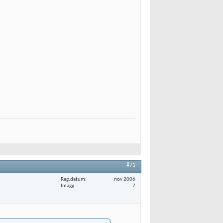
#71
Reg.datum
nov 2006
Inlägg
7