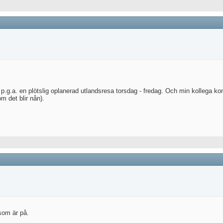
.g.a. en plötslig oplanerad utlandsresa torsdag - fredag. Och min kollega k
 det blir nån).
som är på.