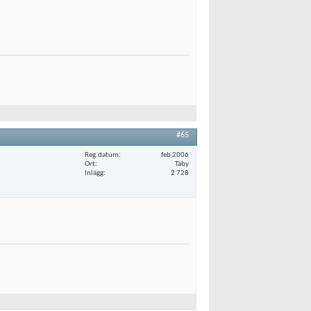
#65
Reg.datum
feb 2006
Ort
Täby
Inlägg
2 728