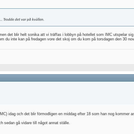
... Trodde det var på kvällen.
en det blir helt sonika att vi träffas i lobbyn på hotellet som IMC utspelar si
en om du inte kan på fredagen vore det skoj om du kom på torsdagen den 30 no
MC) idag och det blir förmodligen en middag efter 18 som han nog kommer an
 sedan gå vidare till något annat ställe.