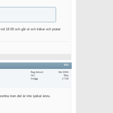
g vid 18.00 och går ut och käkar och pratar
v
#64
Reg.datum
feb 2006
Ort
Täby
Inlägg
2 728
ordna men det är inte spikat ännu.