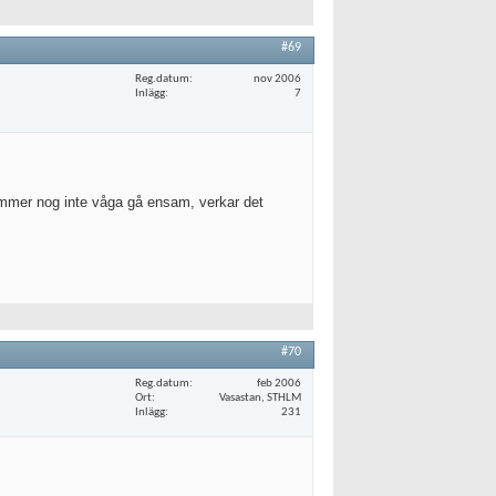
#69
Reg.datum
nov 2006
Inlägg
7
ommer nog inte våga gå ensam, verkar det
#70
Reg.datum
feb 2006
Ort
Vasastan, STHLM
Inlägg
231