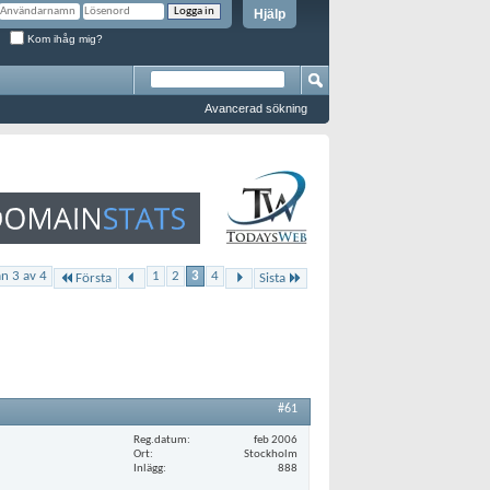
Hjälp
Kom ihåg mig?
Avancerad sökning
an 3 av 4
1
2
3
4
Första
Sista
#61
Reg.datum
feb 2006
Ort
Stockholm
Inlägg
888