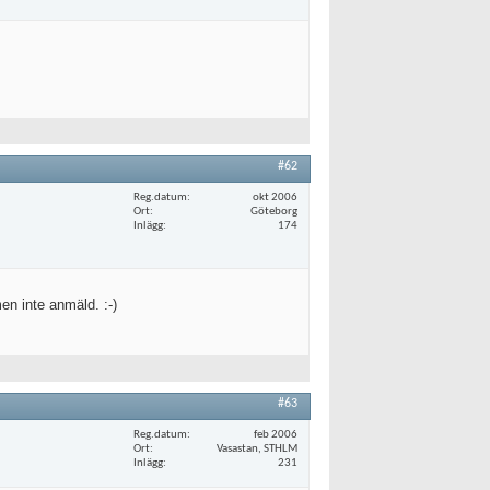
#62
Reg.datum
okt 2006
Ort
Göteborg
Inlägg
174
en inte anmäld. :-)
#63
Reg.datum
feb 2006
Ort
Vasastan, STHLM
Inlägg
231