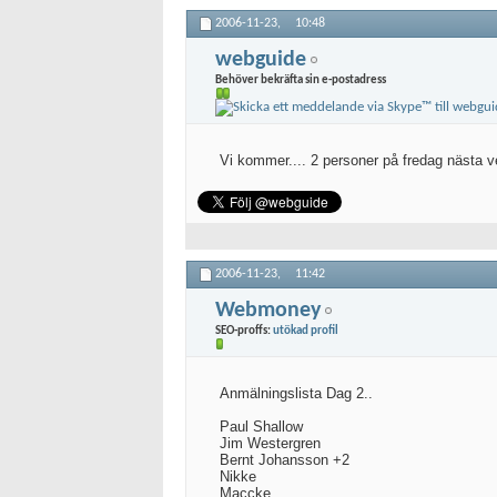
2006-11-23,
10:48
webguide
Behöver bekräfta sin e-postadress
Vi kommer.... 2 personer på fredag nästa ve
2006-11-23,
11:42
Webmoney
SEO-proffs:
utökad profil
Anmälningslista Dag 2..
Paul Shallow
Jim Westergren
Bernt Johansson +2
Nikke
Maccke