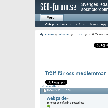
Sveriges led
sökmotoroptim
Forum
Viktiga länkar inom SEO
Nya inlägg
Forum
Allmänt
Träffar
Träff får oss 
Träff får oss medlemmar
Ämnesverktyg
2006-11-22,
10:39
webguide
Behöver bekräfta sin e-postadress