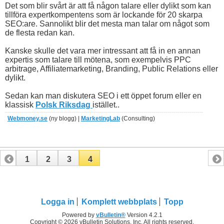
Det som blir svårt är att få någon talare eller dylikt som kan
tillföra expertkompentens som är lockande för 20 skarpa
SEO:are. Sannolikt blir det mesta man talar om något som
de flesta redan kan.
Kanske skulle det vara mer intressant att få in en annan
expertis som talare till mötena, som exempelvis PPC
arbitrage, Affiliatemarketing, Branding, Public Relations eller
dylikt.
Sedan kan man diskutera SEO i ett öppet forum eller en
klassisk
Polsk Riksdag
istället..
Webmoney.se
(ny blogg) |
MarketingLab
(Consulting)
1
2
3
4
Logga in
Komplett webbplats
Topp
Powered by
vBulletin®
Version 4.2.1
Copyright © 2026 vBulletin Solutions, Inc. All rights reserved.