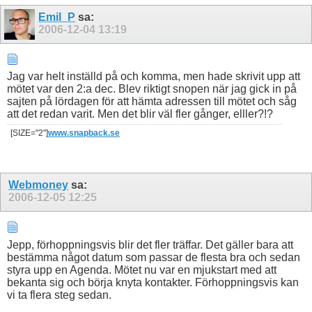
Emil_P
sa:
2006-12-04
13:19
Jag var helt inställd på och komma, men hade skrivit upp att
mötet var den 2:a dec. Blev riktigt snopen när jag gick in på
sajten på lördagen för att hämta adressen till mötet och såg
att det redan varit. Men det blir väl fler gånger, elller?!?
[SIZE="2"]
www.snapback.se
Webmoney
sa:
2006-12-05
12:25
Jepp, förhoppningsvis blir det fler träffar. Det gäller bara att
bestämma något datum som passar de flesta bra och sedan
styra upp en Agenda. Mötet nu var en mjukstart med att
bekanta sig och börja knyta kontakter. Förhoppningsvis kan
vi ta flera steg sedan.