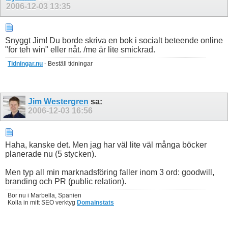
2006-12-03
13:35
Snyggt Jim! Du borde skriva en bok i socialt beteende online
"for teh win" eller nåt. /me är lite smickrad.
Tidningar.nu
- Beställ tidningar
Jim Westergren
sa:
2006-12-03
16:56
Haha, kanske det. Men jag har väl lite väl många böcker
planerade nu (5 stycken).
Men typ all min marknadsföring faller inom 3 ord: goodwill,
branding och PR (public relation).
Bor nu i Marbella, Spanien
Kolla in mitt SEO verktyg
Domainstats