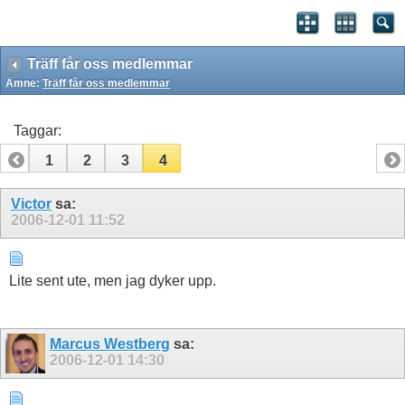
Träff får oss medlemmar
Ämne:
Träff får oss medlemmar
Taggar:
1
2
3
4
Victor
sa:
2006-12-01
11:52
Lite sent ute, men jag dyker upp.
Marcus Westberg
sa:
2006-12-01
14:30