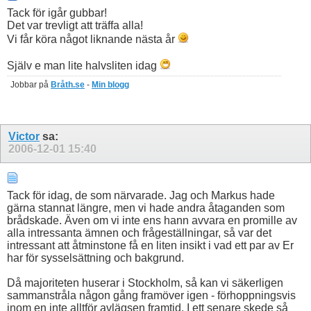
Tack för igår gubbar!
Det var trevligt att träffa alla!
Vi får köra något liknande nästa år
Själv e man lite halvsliten idag
Jobbar på
Bråth.se
-
Min blogg
Victor
sa:
2006-12-01
15:40
Tack för idag, de som närvarade. Jag och Markus hade
gärna stannat längre, men vi hade andra åtaganden som
brådskade. Även om vi inte ens hann avvara en promille av
alla intressanta ämnen och frågeställningar, så var det
intressant att åtminstone få en liten insikt i vad ett par av Er
har för sysselsättning och bakgrund.
Då majoriteten huserar i Stockholm, så kan vi säkerligen
sammanstråla någon gång framöver igen - förhoppningsvis
inom en inte alltför avlägsen framtid. I ett senare skede så