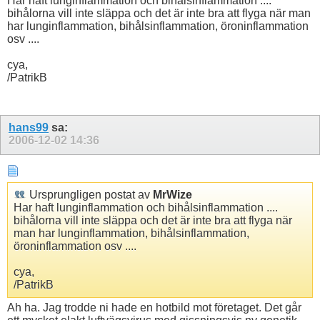
Har haft lunginflammation och bihålsinflammation ....
bihålorna vill inte släppa och det är inte bra att flyga när man
har lunginflammation, bihålsinflammation, öroninflammation
osv ....
cya,
/PatrikB
hans99
sa:
2006-12-02
14:36
Ursprungligen postat av
MrWize
Har haft lunginflammation och bihålsinflammation ....
bihålorna vill inte släppa och det är inte bra att flyga när
man har lunginflammation, bihålsinflammation,
öroninflammation osv ....
cya,
/PatrikB
Ah ha. Jag trodde ni hade en hotbild mot företaget. Det går