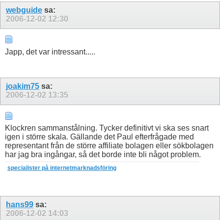
webguide
sa:
2006-12-02
12:30
Japp, det var intressant.....
joakim75
sa:
2006-12-02
13:35
Klockren sammanstålning. Tycker definitivt vi ska ses snart
igen i större skala. Gällande det Paul efterfrågade med
representant från de större affiliate bolagen eller sökbolagen
har jag bra ingångar, så det borde inte bli något problem.
specialister på internetmarknadsföring
hans99
sa:
2006-12-02
14:03