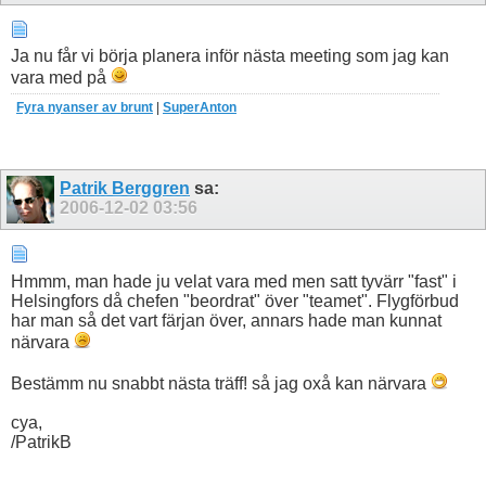
Ja nu får vi börja planera inför nästa meeting som jag kan
vara med på
Fyra nyanser av brunt
|
SuperAnton
Patrik Berggren
sa:
2006-12-02
03:56
Hmmm, man hade ju velat vara med men satt tyvärr "fast" i
Helsingfors då chefen "beordrat" över "teamet". Flygförbud
har man så det vart färjan över, annars hade man kunnat
närvara
Bestämm nu snabbt nästa träff! så jag oxå kan närvara
cya,
/PatrikB