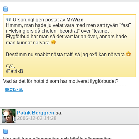
Ursprungligen postat av
MrWize
Hmmm, man hade ju velat vara med men satt tyvärr "fast"
i Helsingfors då chefen "beordrat" över "teamet".
Flygförbud har man så det vart färjan över, annars hade
man kunnat närvara
Bestämm nu snabbt nästa träff! så jag oxå kan närvara
cya,
/PatrikB
Vad är det för hotbild som har motiverat flygförbudet?
SEOTaktik
Patrik Berggren
sa:
2006-12-02
14:28