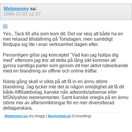
Webmoney
sa:
2006-12-02
12:27
Yes.. Tack till alla som kom dit. Det var skoj att både ha en
mer relaxad tillställning på Torsdagen, men samtidigt
fördjupa sig lite i eran verksamhet dagen efter.
Personligen gillar jag konceptet "Vad kan jag hjälpa dig
med" eftersom jag tror att detta på lång sikt kommer att
gynna samtliga parter som genom ett mer aktivt nätverkande
med en blandning av offline och online träffar.
Nästa gång skall vi sikta på att få in en ännu större
blandning. Jag tycker inte det är någon omöjlighet att få dit
både Affiliatebolag, kanske nån adwords/adsense eller
MSN/yahoo representanter. Samt kanske snegla på en ännu
större mix av affärsinriktningar för en mer diversifierad
deltagarskara.
Webmoney.se
(ny blogg) |
MarketingLab
(Consulting)