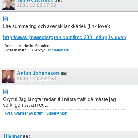
2006-12-02
17:58
Lite summering och svensk länkkärlek (link love):
http://www.jimwestergren.com/imc-200...eting-is-over/
Bor nu i Marbella, Spanien
Kolla in mitt SEO verktyg
Domainstats
Anton Johansson
sa:
2006-12-02
22:58
Grymt! Jag längtar redan till nästa träff, då måste jag
verkligen vara med...
Fyra nyanser av brunt
|
SuperAnton
Hjalmar
sa: