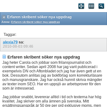
Erfaren skribent söker nya uppdrag
Ämne:
Erfaren skribent söker nya uppdrag
Taggar:
alexia79
sa:
2010-08-03
09:46
Erfaren skribent söker nya uppdrag
Jag heter Carola och jobbar som frilansjournalist och
content writer. Sedan april 2008 har jag varit publicerad i
exempelvis DN och Aftonbladet och jag har även gett ut en
bok. Dessutom anlitas jag av bokförlag som korrekturläsare
och manusgranskare. Jag har också hunnit skriva mängder
av texter inom SEO. Har en uppsjö av arbetsprover för den
som är intresserad.
Jag jobbar snabbt, levererar alltid i tid och texterna har hög
kvalitet. Jag skriver om alla ämnen på svenska. Mitt
ersättningsanspråk är 50 öre per ord exklusive moms, men