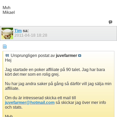
Mvh
Mikael
Tim
sa:
2011-04-18
18:28
Ursprungligen postat av
juvefarmer
Hej
Jag startade en poker affiliate på 90 talet. Jag har bara
kört det mer som en rolig grej.
Nu har jag andra saker på gång så därför vill jag sälja min
affiliate.
Om du är intresserad skicka ett mail till
juvefarmer@hotmail.com
så skickar jag över mer info
och stats.
Mvh