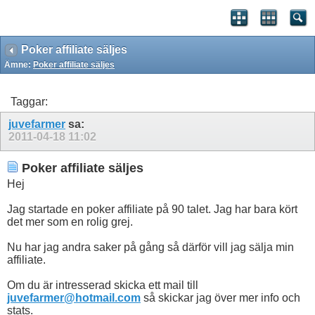
Poker affiliate säljes
Ämne:
Poker affiliate säljes
Taggar:
juvefarmer
sa:
2011-04-18
11:02
Poker affiliate säljes
Hej
Jag startade en poker affiliate på 90 talet. Jag har bara kört
det mer som en rolig grej.
Nu har jag andra saker på gång så därför vill jag sälja min
affiliate.
Om du är intresserad skicka ett mail till
juvefarmer@hotmail.com
så skickar jag över mer info och
stats.