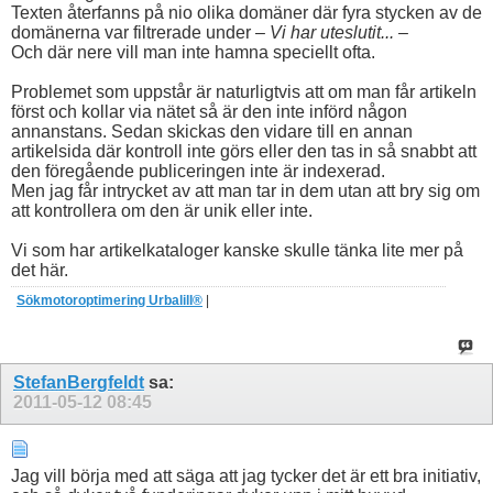
Texten återfanns på nio olika domäner där fyra stycken av de
domänerna var filtrerade under –
Vi har uteslutit...
–
Och där nere vill man inte hamna speciellt ofta.
Problemet som uppstår är naturligtvis att om man får artikeln
först och kollar via nätet så är den inte införd någon
annanstans. Sedan skickas den vidare till en annan
artikelsida där kontroll inte görs eller den tas in så snabbt att
den föregående publiceringen inte är indexerad.
Men jag får intrycket av att man tar in dem utan att bry sig om
att kontrollera om den är unik eller inte.
Vi som har artikelkataloger kanske skulle tänka lite mer på
det här.
Sökmotoroptimering Urbalill®
|
StefanBergfeldt
sa:
2011-05-12
08:45
Jag vill börja med att säga att jag tycker det är ett bra initiativ,