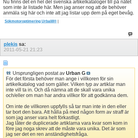
Nu finns det en hel del svenska artikelkataloger till på nätet
som inte är listade här. Men jag anser nog att de behöver
anmäla sig här och inte att jag listar upp dem på eget bevåg.
Sökmotoroptimering Urbalill®
|
plekis
sa:
2011-05-21
21:23
Ursprungligen postat av
Urban G
För det första behöver man ange i villkoren för sin
artikelkatalog vad som gäller. Vilken typ av artiklar man
inte vill ta in. Och då nämna att de skall vara unika
och/eller om man har andra villkor för att godkänna dem.
Om inte de villkoren uppfylls så tar man inte in den eller
tar bort den bara. Att hålla på med någon form av straff är
som jag anser vara helt förkastligt.
Jag låter de duplicerade artiklarna vara kvar som kom in
före jag noga skrev att de måste vara unika. Det är som
jag ser det en ren anständighetsfråga.