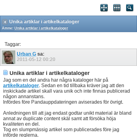
Unika artiklar i artikelkataloger
Ämne:
Unika artiklar i artikelkataloger
Taggar:
Urban G
sa:
2011-05-12
00:20
Unika artiklar i artikelkataloger
Jag som en del andra har några kataloger här på
artikelkataloger
. Sedan en tid tillbaka kräver jag att den
inskickade artikel skall vara unik och inte finnas publicerad
någon annanstans.
Infördes före Pandauppdateringen aviserades för övrigt.
Anledningen till att jag endast godtar unikt material är bland
annat av duplicate content skäl samt att försöka höja
kvaliteten en del.
Tog en slumpmässig artikel som publicerades före jag
införde reglerna.