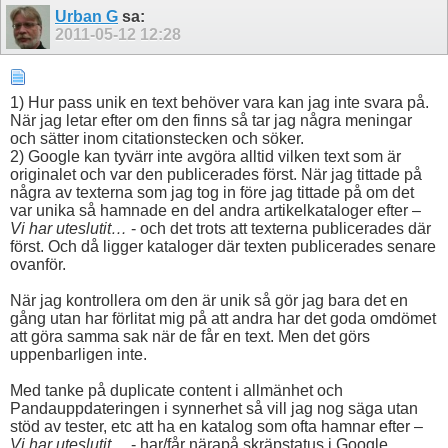
Urban G
sa:
2011-05-12
12:28
1) Hur pass unik en text behöver vara kan jag inte svara på.
När jag letar efter om den finns så tar jag några meningar
och sätter inom citationstecken och söker.
2) Google kan tyvärr inte avgöra alltid vilken text som är
originalet och var den publicerades först. När jag tittade på
några av texterna som jag tog in före jag tittade på om det
var unika så hamnade en del andra artikelkataloger efter –
Vi har uteslutit…
- och det trots att texterna publicerades där
först. Och då ligger kataloger där texten publicerades senare
ovanför.
När jag kontrollera om den är unik så gör jag bara det en
gång utan har förlitat mig på att andra har det goda omdömet
att göra samma sak när de får en text. Men det görs
uppenbarligen inte.
Med tanke på duplicate content i allmänhet och
Pandauppdateringen i synnerhet så vill jag nog säga utan
stöd av tester, etc att ha en katalog som ofta hamnar efter –
Vi har uteslutit…
- har/får närapå skräpstatus i Google.