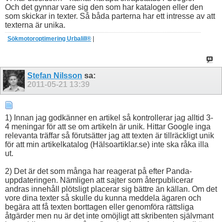
Och det gynnar vare sig den som har katalogen eller den
som skickar in texter. Så båda parterna har ett intresse av att
texterna är unika.
Sökmotoroptimering Urbalill®
|
Stefan Nilsson
sa:
2011-05-21
13:39
1) Innan jag godkänner en artikel så kontrollerar jag alltid 3-
4 meningar för att se om artikeln är unik. Hittar Google inga
relevanta träffar så förutsätter jag att texten är tillräckligt unik
för att min artikelkatalog (Hälsoartiklar.se) inte ska råka illa
ut.
2) Det är det som många har reagerat på efter Panda-
uppdateringen. Nämligen att sajter som återpublicerar
andras innehåll plötsligt placerar sig bättre än källan. Om det
vore dina texter så skulle du kunna meddela ägaren och
begära att få texten borttagen eller genomföra rättsliga
åtgärder men nu är det inte omöjligt att skribenten självmant