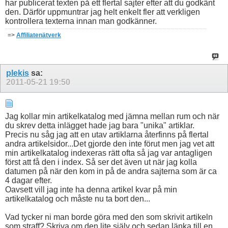
har publicerat texten på ett flertal sajter efter att du godkänt
den. Därför uppmuntrar jag helt enkelt fler att verkligen
kontrollera texterna innan man godkänner.
=>
Affiliatenätverk
plekis
sa:
2011-05-21
19:50
Jag kollar min artikelkatalog med jämna mellan rum och när
du skrev detta inlägget hade jag bara "unika" artiklar.
Precis nu såg jag att en utav artiklarna återfinns på flertal
andra artikelsidor...Det gjorde den inte förut men jag vet att
min artikelkatalog indexeras rätt ofta så jag var antagligen
först att få den i index. Så ser det även ut när jag kolla
datumen på när den kom in på de andra sajterna som är ca
4 dagar efter.
Oavsett vill jag inte ha denna artikel kvar på min
artikelkatalog och måste nu ta bort den...
Vad tycker ni man borde göra med den som skrivit artikeln
som straff? Skriva om den lite själv och sedan länka till en