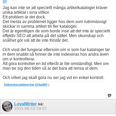
Jag kan inte se att speciellt många artikelkataloger kräver
unika artiklar i sina villkor.
Ett problem är det dock.
Det mesta av problemet ligger hos dem som rutinmässigt
skickar in samma artikel till fler kataloger.
Det är egentligen de som borde inse att det inte är speciellt
effektiv SEO att arbeta på det sättet. Men okunskap och
snålhet gör väl att de inte förstår det.
Och visst det fungerar eftersom om vi som har kataloger tar
in dem snabbt så hinner de inte indexeras hos andra även
om vi kontrollerar.
Att göra kontroller en tid efteråt är lite omständligt. Men om
man tar sig den tiden så är det bara att rensa ut dem.
Och vilket jag skall göra nu ser jag vid en enkel kontroll.
Sökmotoroptimering Urbalill®
|
LoyalWriter
sa:
2011-06-15
19:07