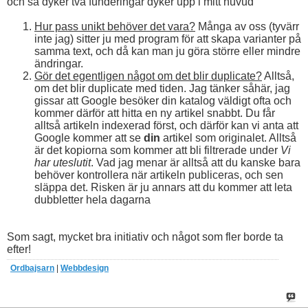
och så dyker två funderingar dyker upp i mitt huvud
Hur pass unikt behöver det vara?
Många av oss (tyvärr
inte jag) sitter ju med program för att skapa varianter på
samma text, och då kan man ju göra större eller mindre
ändringar.
Gör det egentligen något om det blir duplicate?
Alltså,
om det blir duplicate med tiden. Jag tänker såhär, jag
gissar att Google besöker din katalog väldigt ofta och
kommer därför att hitta en ny artikel snabbt. Du får
alltså artikeln indexerad först, och därför kan vi anta att
Google kommer att se
din
artikel som originalet. Alltså
är det kopiorna som kommer att bli filtrerade under
Vi
har uteslutit
. Vad jag menar är alltså att du kanske bara
behöver kontrollera när artikeln publiceras, och sen
släppa det. Risken är ju annars att du kommer att leta
dubbletter hela dagarna
Som sagt, mycket bra initiativ och något som fler borde ta
efter!
Ordbajsarn
|
Webbdesign