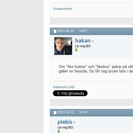
Hundpunkten
2011-05-23,
14:07
hakan
Lär mig SEO
Om "like button" och "likebox" pekar på olik
gäller en fansida. Du får nog tyvärr bita i d
Halloween
|
AB
2011-05-23,
14:24
plekis
Lär mig SEO