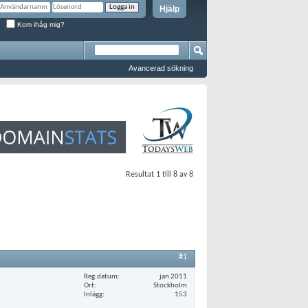
Hjälp
Kom ihåg mig?
Avancerad sökning
Resultat 1 till 8 av 8
#1
Reg.datum
jan 2011
Ort
Stockholm
Inlägg
153