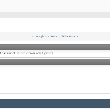
«
Föregående ämne
|
Nästa ämne
»
et här ämnet.
(0 medlemmar och 1 gäster)