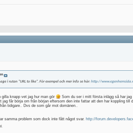
en
age i rutan "URL to like". För exempel och mer info se här:
http://www.egenhemsida.nu
en gilla knapp vet jag hur man gör
Som du ser i mitt första inlägg så har ja
tt jag får börja om från början eftersom den inte fattar att den har koppling til
ar från tidigare.. Dvs de som går mot domänen..
 har samma problem som dock inte fått något svar.
http://forum.developers.fa
46
.