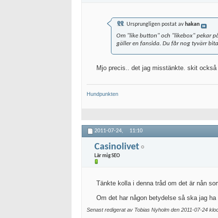
Ursprungligen postat av
hakan
Om "like button" och "likebox" pekar på 
gäller en fansida. Du får nog tyvärr bita
Mjo precis.. det jag misstänkte. skit också 
Hundpunkten
2011-07-24,
11:10
Casinolivet
Lär mig SEO
Tänkte kolla i denna tråd om det är nån so
Om det har någon betydelse så ska jag ha
Senast redigerat av Tobias Nyholm den 2011-07-24 kl