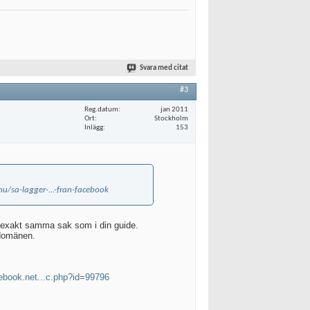
Svara med citat
#3
Reg.datum
jan 2011
Ort
Stockholm
Inlägg
153
/sa-lagger-...-fran-facebook
g exakt samma sak som i din guide.
l domänen.
cebook.net...c.php?id=99796