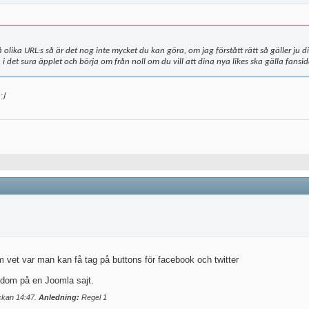
olika URL:s så är det nog inte mycket du kan göra, om jag förstått rätt så gäller ju di
 i det sura äpplet och börja om från noll om du vill att dina nya likes ska gälla fansida
:/
m vet var man kan få tag på buttons för facebook och twitter
 dom på en Joomla sajt.
ockan
14:47
.
Anledning:
Regel 1