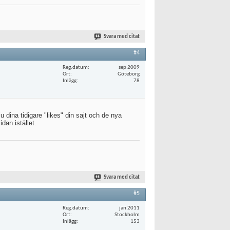
Svara med citat
#4
Reg.datum
sep 2009
Ort
Göteborg
Inlägg
78
u dina tidigare "likes" din sajt och de nya
idan istället.
Svara med citat
#5
Reg.datum
jan 2011
Ort
Stockholm
Inlägg
153