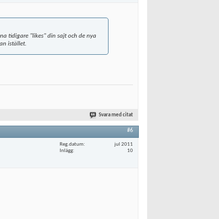
na tidigare "likes" din sajt och de nya
n istället.
Svara med citat
#6
Reg.datum
jul 2011
Inlägg
10