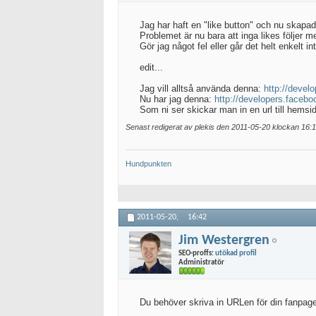
Jag har haft en "like button" och nu skapad
Problemet är nu bara att inga likes följer me
Gör jag något fel eller går det helt enkelt in
edit...
Jag vill alltså använda denna:
http://devel
Nu har jag denna:
http://developers.faceboo
Som ni ser skickar man in en url till hemsid
Senast redigerat av plekis den 2011-05-20 klockan
16:
Hundpunkten
2011-05-20,
16:42
Jim Westergren
SEO-proffs:
utökad profil
Administratör
Du behöver skriva in URLen för din fanpage