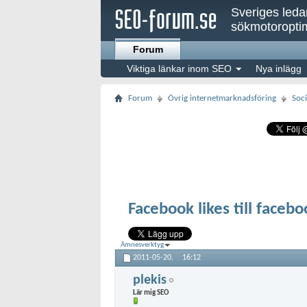
Sveriges led
sökmotoroptim
Forum
Viktiga länkar inom SEO
Nya inlägg
Forum
Övrig internetmarknadsföring
Soci
Facebook likes till faceb
Ämnesverktyg
2011-05-20,
16:12
plekis
Lär mig SEO