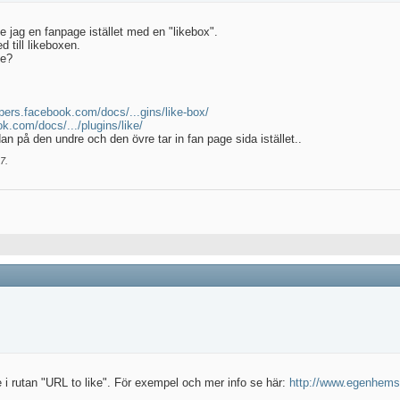
e jag en fanpage istället med en "likebox".
d till likeboxen.
te?
opers.facebook.com/docs/...gins/like-box/
k.com/docs/.../plugins/like/
an på den undre och den övre tar in fan page sida istället..
17
.
 i rutan "URL to like". För exempel och mer info se här:
http://www.egenhemsi