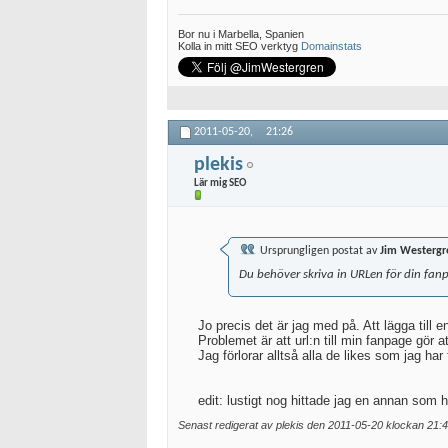
Bor nu i Marbella, Spanien
Kolla in mitt SEO verktyg
Domainstats
2011-05-20,
21:26
plekis
Lär mig SEO
Ursprungligen postat av
Jim Westergr
Du behöver skriva in URLen för din fanp
Jo precis det är jag med på. Att lägga till 
Problemet är att url:n till min fanpage gör a
Jag förlorar alltså alla de likes som jag h
edit: lustigt nog hittade jag en annan som
Senast redigerat av plekis den 2011-05-20 klockan
21: