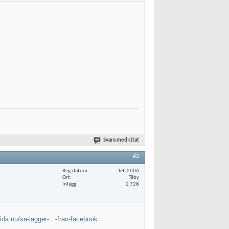
Svara med citat
#2
Reg.datum
feb 2006
Ort
Täby
Inlägg
2 728
da.nu/sa-lagger-...-fran-facebook