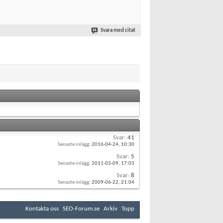
Svara med citat
Svar:
41
Senaste inlägg:
2016-04-24,
10:30
Svar:
5
Senaste inlägg:
2011-03-09,
17:03
Svar:
8
Senaste inlägg:
2009-06-22,
21:04
Kontakta oss
SEO-Forum.se
Arkiv
Topp