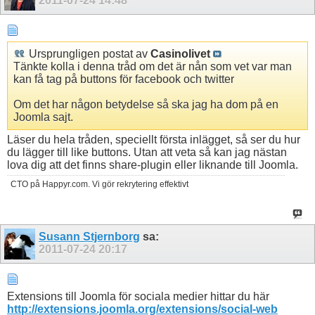
2011-07-24
14:48
Ursprungligen postat av
Casinolivet
Tänkte kolla i denna tråd om det är nån som vet var man
kan få tag på buttons för facebook och twitter
Om det har någon betydelse så ska jag ha dom på en
Joomla sajt.
Läser du hela tråden, speciellt första inlägget, så ser du hur
du lägger till like buttons. Utan att veta så kan jag nästan
lova dig att det finns share-plugin eller liknande till Joomla.
CTO på Happyr.com. Vi gör rekrytering effektivt
Susann Stjernborg
sa:
2011-07-24
20:17
Extensions till Joomla för sociala medier hittar du här
http://extensions.joomla.org/extensions/social-web