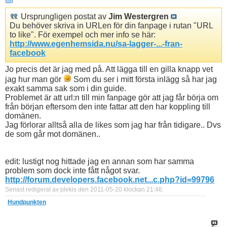
Ursprungligen postat av
Jim Westergren
Du behöver skriva in URLen för din fanpage i rutan "URL
to like". För exempel och mer info se här:
http://www.egenhemsida.nu/sa-lagger-...-fran-
facebook
Jo precis det är jag med på. Att lägga till en gilla knapp vet
jag hur man gör
Som du ser i mitt första inlägg så har jag
exakt samma sak som i din guide.
Problemet är att url:n till min fanpage gör att jag får börja om
från början eftersom den inte fattar att den har koppling till
domänen.
Jag förlorar alltså alla de likes som jag har från tidigare.. Dvs
de som går mot domänen..
edit: lustigt nog hittade jag en annan som har samma
problem som dock inte fått något svar.
http://forum.developers.facebook.net...c.php?id=99796
Senast redigerat av plekis den 2011-05-20 klockan
21:46
.
Hundpunkten