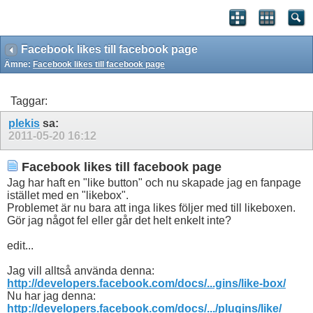
Facebook likes till facebook page
Ämne:
Facebook likes till facebook page
Taggar:
plekis
sa:
2011-05-20
16:12
Facebook likes till facebook page
Jag har haft en "like button" och nu skapade jag en fanpage
istället med en "likebox".
Problemet är nu bara att inga likes följer med till likeboxen.
Gör jag något fel eller går det helt enkelt inte?
edit...
Jag vill alltså använda denna:
http://developers.facebook.com/docs/...gins/like-box/
Nu har jag denna:
http://developers.facebook.com/docs/.../plugins/like/