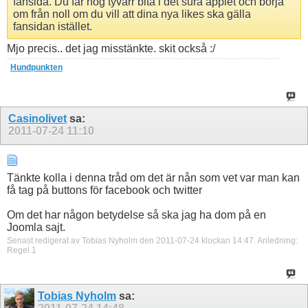
fansida. Du får nog tyvärr bita i det sura äpplet och börja
om från noll om du vill att dina nya likes ska gälla
fansidan istället.
Mjo precis.. det jag misstänkte. skit också :/
Hundpunkten
Casinolivet
sa:
2011-07-24
11:10
Tänkte kolla i denna tråd om det är nån som vet var man kan
få tag på buttons för facebook och twitter
Om det har någon betydelse så ska jag ha dom på en
Joomla sajt.
Senast redigerat av Tobias Nyholm den 2011-07-24 klockan
14:47
.
Anledning:
Regel 1
Tobias Nyholm
sa: