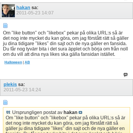
hakan
sa:
2011-05-23
14:07
Om "like button" och "likebox" pekar på olika URL:s så är
det nog inte mycket du kan göra, om jag förstått rätt så gäller
ju dina tidigare "likes" din sajt och de nya gäller en fansida.
Du får nog tyvärr bita i det sura äpplet och börja om från noll
om du vill att dina nya likes ska gälla fansidan istället.
Halloween
|
AB
plekis
sa:
2011-05-23
14:24
Ursprungligen postat av
hakan
Om "like button" och "likebox" pekar på olika URL:s så är
det nog inte mycket du kan göra, om jag förstått rätt så
gäller ju dina tidigare "likes" din sajt och de nya gäller en