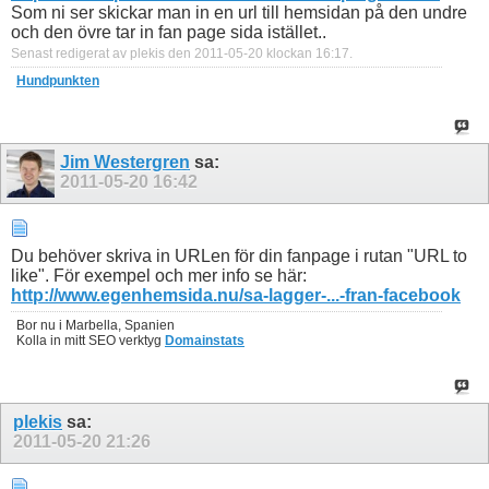
Som ni ser skickar man in en url till hemsidan på den undre
och den övre tar in fan page sida istället..
Senast redigerat av plekis den 2011-05-20 klockan
16:17
.
Hundpunkten
Jim Westergren
sa:
2011-05-20
16:42
Du behöver skriva in URLen för din fanpage i rutan "URL to
like". För exempel och mer info se här:
http://www.egenhemsida.nu/sa-lagger-...-fran-facebook
Bor nu i Marbella, Spanien
Kolla in mitt SEO verktyg
Domainstats
plekis
sa:
2011-05-20
21:26