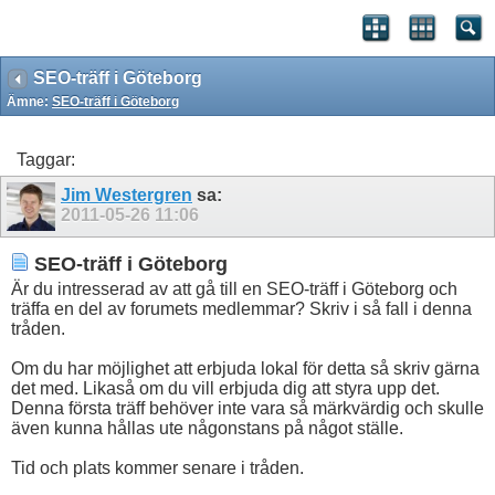
SEO-träff i Göteborg
Ämne:
SEO-träff i Göteborg
Taggar:
Jim Westergren
sa:
2011-05-26
11:06
SEO-träff i Göteborg
Är du intresserad av att gå till en SEO-träff i Göteborg och
träffa en del av forumets medlemmar? Skriv i så fall i denna
tråden.
Om du har möjlighet att erbjuda lokal för detta så skriv gärna
det med. Likaså om du vill erbjuda dig att styra upp det.
Denna första träff behöver inte vara så märkvärdig och skulle
även kunna hållas ute någonstans på något ställe.
Tid och plats kommer senare i tråden.