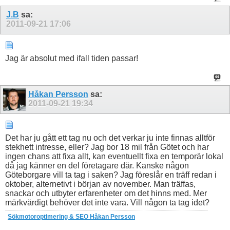
J.B
sa:
2011-09-21
17:06
Jag är absolut med ifall tiden passar!
Håkan Persson
sa:
2011-09-21
19:34
Det har ju gått ett tag nu och det verkar ju inte finnas alltför
stekhett intresse, eller? Jag bor 18 mil från Götet och har
ingen chans att fixa allt, kan eventuellt fixa en temporär lokal
då jag känner en del företagare där. Kanske någon
Göteborgare vill ta tag i saken? Jag föreslår en träff redan i
oktober, alternetivt i början av november. Man träffas,
snackar och utbyter erfarenheter om det hinns med. Mer
märkvärdigt behöver det inte vara. Vill någon ta tag idet?
Sökmotoroptimering & SEO Håkan Persson