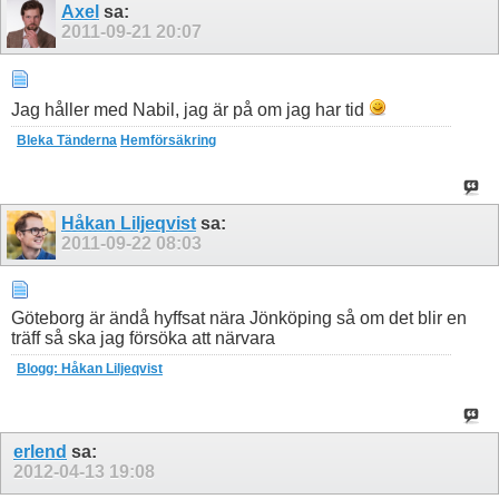
Axel
sa:
2011-09-21
20:07
Jag håller med Nabil, jag är på om jag har tid
Bleka Tänderna
Hemförsäkring
Håkan Liljeqvist
sa:
2011-09-22
08:03
Göteborg är ändå hyffsat nära Jönköping så om det blir en
träff så ska jag försöka att närvara
Blogg: Håkan Liljeqvist
erlend
sa:
2012-04-13
19:08