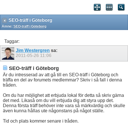
SEO-träff i Göteborg
Ämne:
SEO-träff i Göteborg
Taggar:
Jim Westergren
sa:
2011-05-26
11:06
SEO-träff i Göteborg
Är du intresserad av att gå till en SEO-träff i Göteborg och
träffa en del av forumets medlemmar? Skriv i så fall i denna
tråden.
Om du har möjlighet att erbjuda lokal för detta så skriv gärna
det med. Likaså om du vill erbjuda dig att styra upp det.
Denna första träff behöver inte vara så märkvärdig och skulle
även kunna hållas ute någonstans på något ställe.
Tid och plats kommer senare i tråden.