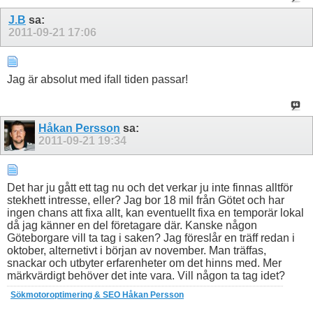
J.B
sa:
2011-09-21
17:06
Jag är absolut med ifall tiden passar!
Håkan Persson
sa:
2011-09-21
19:34
Det har ju gått ett tag nu och det verkar ju inte finnas alltför
stekhett intresse, eller? Jag bor 18 mil från Götet och har
ingen chans att fixa allt, kan eventuellt fixa en temporär lokal
då jag känner en del företagare där. Kanske någon
Göteborgare vill ta tag i saken? Jag föreslår en träff redan i
oktober, alternetivt i början av november. Man träffas,
snackar och utbyter erfarenheter om det hinns med. Mer
märkvärdigt behöver det inte vara. Vill någon ta tag idet?
Sökmotoroptimering & SEO Håkan Persson