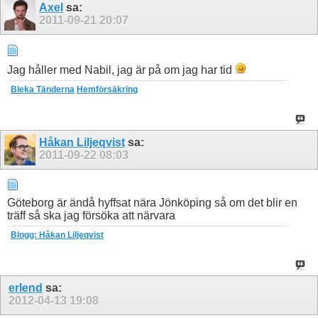
Axel
sa:
2011-09-21
20:07
Jag håller med Nabil, jag är på om jag har tid
Bleka Tänderna
Hemförsäkring
Håkan Liljeqvist
sa:
2011-09-22
08:03
Göteborg är ändå hyffsat nära Jönköping så om det blir en
träff så ska jag försöka att närvara
Blogg: Håkan Liljeqvist
erlend
sa:
2012-04-13
19:08