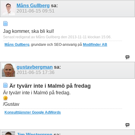
Måns Gullberg
sa:
2011-06-15
09:51
Jag kommer, ska bli kul!
Senast redigerat av Måns Gullberg den 2013-11-11 klockan
15:06
.
Måns Gullberg
, grundare och SEO-ansvarig på
Modifinder AB
gustavbergman
sa:
2011-06-15
17:36
Är tyvärr inte i Malmö på fredag
Är tyvärr inte i Malmö på fredag.
/Gustav
Konsulttjänster Google AdWords
Jim Westergren
sa: