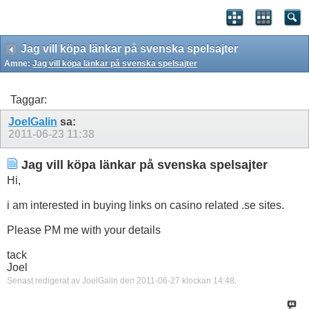
Jag vill köpa länkar på svenska spelsajter
Ämne:
Jag vill köpa länkar på svenska spelsajter
Taggar:
JoelGalin
sa:
2011-06-23
11:38
Jag vill köpa länkar på svenska spelsajter
Hi,
i am interested in buying links on casino related .se sites.
Please PM me with your details
tack
Joel
Senast redigerat av JoelGalin den 2011-06-27 klockan
14:48
.